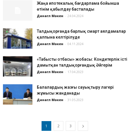
Жаңа ипотекалық бағдарлама бойынша
өтінім қабылдау басталады
Данагүл Мәкен
-
24.04.2024
Талдықорғанда барлық смарт аялдамалар
қалпына келтірілуде
Данагүл Мәкен
-
04.11.2024
«Табысты отбасы» жобасы: Кондитерлік істі
дамытқан талдықорғандық Әйгерім
Данагүл Мәкен
-
17.04.2023
Балалардың жазғы сауықтыру лагері
жұмысы жанданады
Данагүл Мәкен
-
31.05.2023
1
2
3