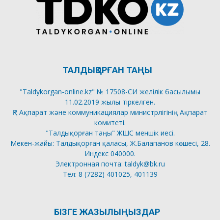
ТАЛДЫҚОРҒАН ТАҢЫ
"Taldykorgan-online.kz" № 17508-СИ желілік басылымы
11.02.2019 жылы тіркелген.
ҚР Ақпарат және коммуникациялар министрлігінің Ақпарат
комитеті.
"Талдықорған таңы" ЖШС меншік иесі.
Мекен-жайы: Талдықорған қаласы, Ж.Балапанов көшесі, 28.
Индекс 040000.
Электронная почта: taldyk@bk.ru
Тел: 8 (7282) 401025, 401139
БІЗГЕ ЖАЗЫЛЫҢЫЗДАР