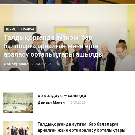
ӘЛЕУМЕТТІК САЯСАТ
Талдықорғанда аутизмі бар
балаларға арналған және ерте
араласу орталықтары ашылды
Данагүл Мәкен
-
06.06.2023
Қор қолдауы — халыққа
Данагүл Мәкен
-
13.09.2023
Талдықорғанда аутизмі бар балаларға
арналған және ерте араласу орталықтары