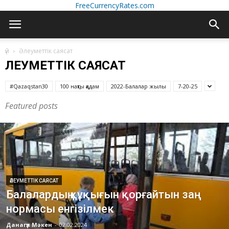
FreeCurrencyRates.com
үй
Әлеуметтік саясат
ӘЛЕУМЕТТІК САЯСАТ
#Qazaqstan30
100 нақты қадам
2022-Балалар жылы
7-20-25
Featured posts
ӘЛЕУМЕТТІК САЯСАТ
Балалардың құқығын қорғайтын заң
нормасы енгізілмек
Данагүл Мәкен
-
02.02.2024