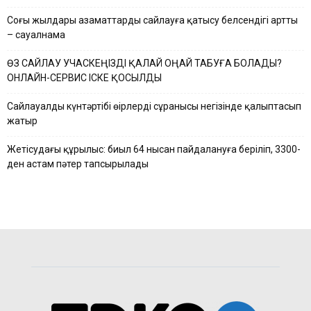
Соңғы жылдары азаматтардың сайлауға қатысу белсендігі артты
– сауалнама
ӨЗ САЙЛАУ УЧАСКЕҢІЗДІ ҚАЛАЙ ОҢАЙ ТАБУҒА БОЛАДЫ?
ОНЛАЙН-СЕРВИС ІСКЕ ҚОСЫЛДЫ
Сайлауалды күнтәртібі өңірлердің сұранысы негізінде қалыптасып
жатыр
Жетісудағы құрылыс: биыл 64 нысан пайдалануға беріліп, 3300-
ден астам пәтер тапсырылады