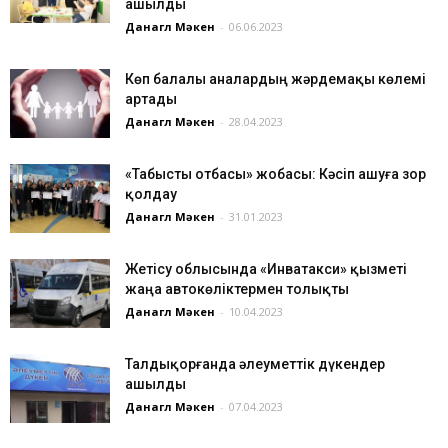
ашылды
Данагүл Мәкен
-
06.06.2023
Көп балалы аналардың жәрдемақы көлемі
артады
Данагүл Мәкен
-
28.04.2023
«Табысты отбасы» жобасы: Кәсіп ашуға зор
қолдау
Данагүл Мәкен
-
31.01.2023
Жетісу облысында «Инватакси» қызметі
жаңа автокөліктермен толықты
Данагүл Мәкен
-
10.04.2023
Талдықорғанда әлеуметтік дүкендер
ашылды
Данагүл Мәкен
-
07.04.2023