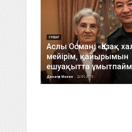
СҰХБАТ
Аслы Осман: «Қазақ 
мейірім, қайырымын
ешуақытта ұмытпай
Данагүл Мәкен
-
22.01.2025