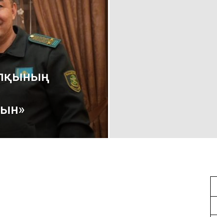
халқының
мын»