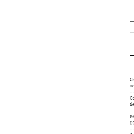
С
по
С
б
Ө
Б