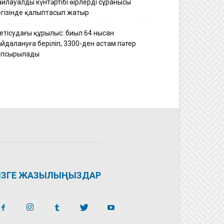
йлауалды күнтәртібі өңірлердің сұранысы
егізінде қалыптасып жатыр
етісудағы құрылыс: биыл 64 нысан
йдалануға беріліп, 3300-ден астам пәтер
апсырылады
ІЗГЕ ЖАЗЫЛЫҢЫЗДАР