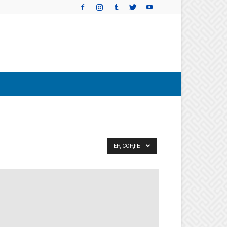
ЕҢ СОҢҒЫ