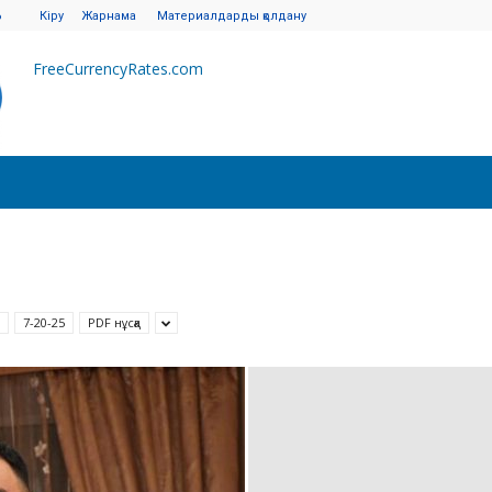
6
Кіру
Жарнама
Материалдарды қолдану
FreeCurrencyRates.com
7-20-25
PDF нұсқа