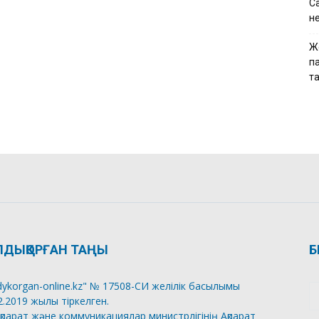
Са
н
Ж
па
т
ЛДЫҚОРҒАН ТАҢЫ
Б
dykorgan-online.kz" № 17508-СИ желілік басылымы
2.2019 жылы тіркелген.
қпарат және коммуникациялар министрлігінің Ақпарат