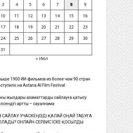
3
4
5
6
7
8
9
10
11
12
13
14
15
16
17
18
19
20
21
22
23
24
25
26
27
28
29
30
31
« Июл
выше 1900 ИИ-фильмов из более чем 90 стран
ступило на Astana AI Film Festival
оңғы жылдары азаматтардың сайлауға қатысу
елсендігі артты – сауалнама
З САЙЛАУ УЧАСКЕҢІЗДІ ҚАЛАЙ ОҢАЙ ТАБУҒА
ОЛАДЫ? ОНЛАЙН-СЕРВИС ІСКЕ ҚОСЫЛДЫ