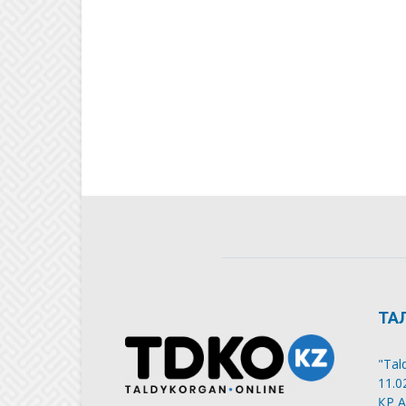
ТА
"Tal
11.0
ҚР А