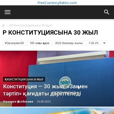
FreeCurrencyRates.com
үй
ҚР Конституциясына 30 жыл
ҚР КОНСТИТУЦИЯСЫНА 30 ЖЫЛ
#Qazaqstan30
100 нақты қадам
2022-Балалар жылы
7-20-25
ҚР КОНСТИТУЦИЯСЫНА 30 ЖЫЛ
Конституция — 30 жыл: «Заң мен
тәртіп» қағидаты дәріптеледі
Назерке Әділбекова
-
26.08.2025