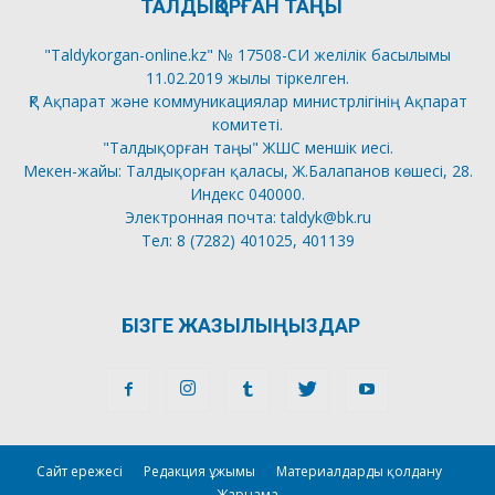
ТАЛДЫҚОРҒАН ТАҢЫ
"Taldykorgan-online.kz" № 17508-СИ желілік басылымы
11.02.2019 жылы тіркелген.
ҚР Ақпарат және коммуникациялар министрлігінің Ақпарат
комитеті.
"Талдықорған таңы" ЖШС меншік иесі.
Мекен-жайы: Талдықорған қаласы, Ж.Балапанов көшесі, 28.
Индекс 040000.
Электронная почта: taldyk@bk.ru
Тел: 8 (7282) 401025, 401139
БІЗГЕ ЖАЗЫЛЫҢЫЗДАР
Сайт ережесі
Редакция ұжымы
Материалдарды қолдану
Жарнама