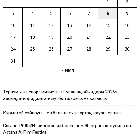
1
2
3
4
5
6
7
8
9
10
11
12
13
14
15
16
17
18
19
20
21
22
23
24
25
26
27
28
29
30
31
« Июл
Туризм және спорт министрі «Болашақ ойындары 2026»
аясындағы фиджитал-футбол жарысына қатысты
Құрылтай сайлауы – ел болашағына ортақ жауапкершілік
Свыше 1900 ИИ-фильмов из более чем 90 стран поступило на
Astana AI Film Festival