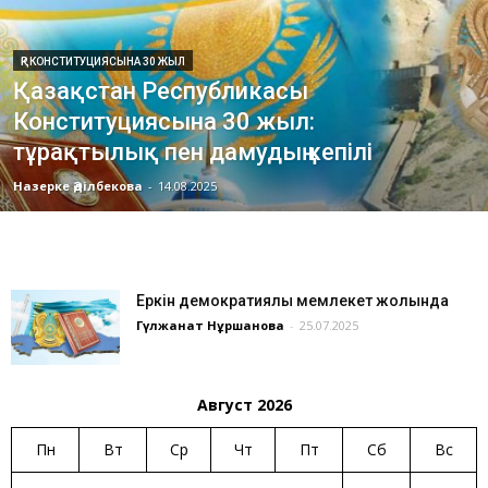
ҚР КОНСТИТУЦИЯСЫНА 30 ЖЫЛ
Қазақстан Республикасы
Конституциясына 30 жыл:
тұрақтылық пен дамудың кепілі
Назерке Әділбекова
-
14.08.2025
Еркін демократиялық мемлекет жолында
Гүлжанат Нұршанова
-
25.07.2025
Август 2026
Пн
Вт
Ср
Чт
Пт
Сб
Вс