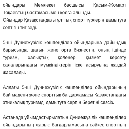
ойындары Мемлекет басшысы Қасым-Жомарт
Тоқаевтың бастамасымен қолға алынды.
Ойындар Қазақстандағы ұлттық спорт түрлерін дамытуға
септігін тигізеді.
5-ші Дүниежүзілік көшпенділер ойындарына дайындық
барысында шағын және орта бизнестің, оның ішінде
туризм, халықтық қолөнер, қызмет көрсету
салаларындағы мүмкіндіктерін іске асыруына жағдай
жасалады.
Алдағы 5-ші Дүниежүзілік көшпенділер ойындарының
бай мәдени және спорттық бағдарламасы Қазақстандағы
этникалық туризмді дамытуға серпін беретіні сөзсіз.
Астанада ұйымдастырылатын Дүниежүзілік көшпенділер
ойындарының жарыс бағдарламасына сәйкес спорттың