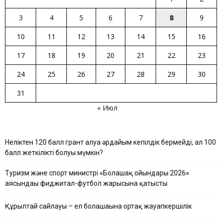
3
4
5
6
7
8
9
10
11
12
13
14
15
16
17
18
19
20
21
22
23
24
25
26
27
28
29
30
31
« Июл
Неліктен 120 балл грант алуға әрдайым кепілдік бермейді, ал 100
балл жеткілікті болуы мүмкін?
Туризм және спорт министрі «Болашақ ойындары 2026»
аясындағы фиджитал-футбол жарысына қатысты
Құрылтай сайлауы – ел болашағына ортақ жауапкершілік