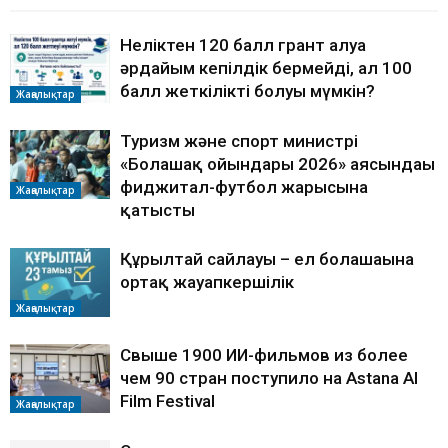
Неліктен 120 балл грант алуға
әрдайым кепілдік бермейді, ал 100
балл жеткілікті болуы мүмкін?
Жаңалықтар
Туризм және спорт министрі
«Болашақ ойындары 2026» аясындағы
фиджитал-футбол жарысына
Жаңалықтар
қатысты
Құрылтай сайлауы – ел болашағына
ортақ жауапкершілік
Жаңалықтар
Свыше 1900 ИИ-фильмов из более
чем 90 стран поступило на Astana AI
Film Festival
Жаңалықтар