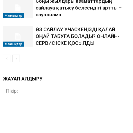
Соңғы жылдары азаматтардың
сайлауға қатысу белсендігі артты –
сауалнама
Жаңалықтар
ӨЗ САЙЛАУ УЧАСКЕҢІЗДІ ҚАЛАЙ
ОҢАЙ ТАБУҒА БОЛАДЫ? ОНЛАЙН-
СЕРВИС ІСКЕ ҚОСЫЛДЫ
Жаңалықтар
ЖАУАП ҚАЛДЫРУ