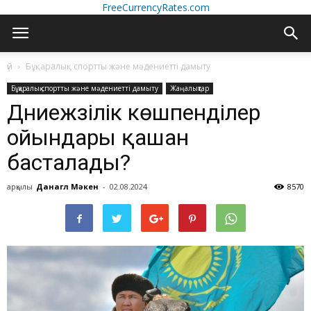
FreeCurrencyRates.com
үй
Бұқаралық спортты және мәдениетті дамыту
Бұқаралық спортты және мәдениетті дамыту
Жаңалықтар
Дүниежүзілік көшпенділер
ойындары қашан
басталады?
арқылы
Данагүл Мәкен
-
02.08.2024
8570