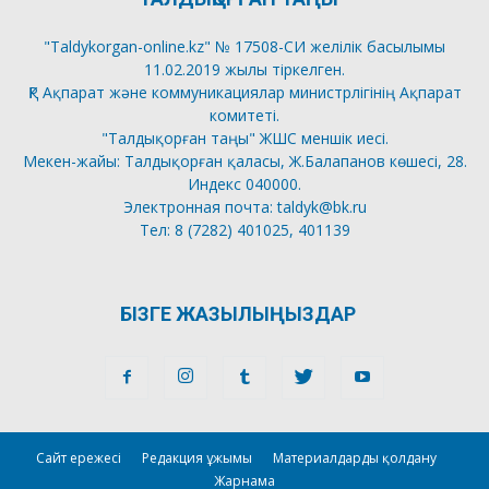
"Taldykorgan-online.kz" № 17508-СИ желілік басылымы
11.02.2019 жылы тіркелген.
ҚР Ақпарат және коммуникациялар министрлігінің Ақпарат
комитеті.
"Талдықорған таңы" ЖШС меншік иесі.
Мекен-жайы: Талдықорған қаласы, Ж.Балапанов көшесі, 28.
Индекс 040000.
Электронная почта: taldyk@bk.ru
Тел: 8 (7282) 401025, 401139
БІЗГЕ ЖАЗЫЛЫҢЫЗДАР
Сайт ережесі
Редакция ұжымы
Материалдарды қолдану
Жарнама