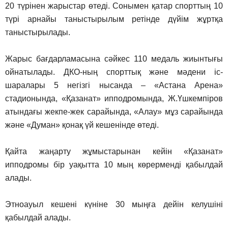
20 түрінен жарыстар өтеді. Сонымен қатар спорттың 10
түрі арнайы таныстырылым ретінде дүйім жұртқа
таныстырылады.
Жарыс бағдарламасына сәйкес 110 медаль жиынтығы
ойнатылады. ДКО-ның спорттық және мәдени іс-
шаралары 5 негізгі нысанда – «Астана Арена»
стадионында, «Қазанат» ипподромында, Ж.Үшкемпіров
атындағы жекпе-жек сарайында, «Алау» мұз сарайында
және «Думан» қонақ үй кешенінде өтеді.
Қайта жаңарту жұмыстарынан кейін «Қазанат»
ипподромы бір уақытта 10 мың көрерменді қабылдай
алады.
Этноауыл кешені күніне 30 мыңға дейін келушіні
қабылдай алады.