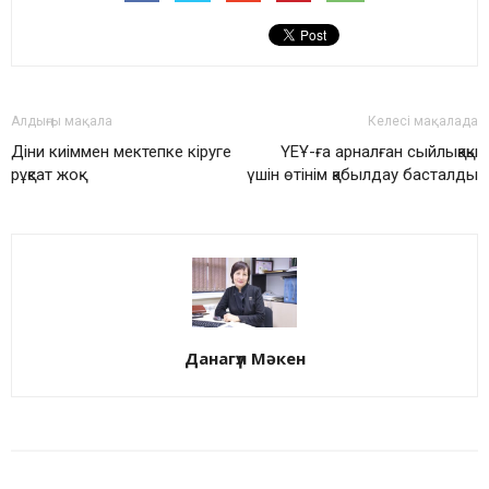
Алдыңғы мақала
Келесі мақалада
Діни киіммен мектепке кіруге
ҮЕҰ-ға арналған сыйлықақы
рұқсат жоқ
үшін өтінім қабылдау басталды
Данагүл Мәкен
БАЙЛАНЫСТЫ МАҚАЛАЛАР
АВТОРДЫҢ КӨП