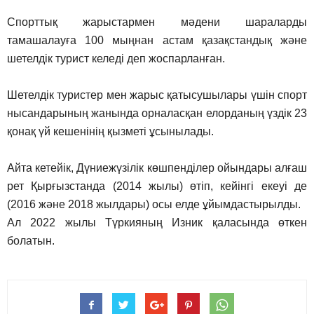
Спорттық жарыстармен мәдени шараларды
тамашалауға 100 мыңнан астам қазақстандық және
шетелдік турист келеді деп жоспарланған.
Шетелдік туристер мен жарыс қатысушылары үшін спорт
нысандарының жанында орналасқан елорданың үздік 23
қонақ үй кешенінің қызметі ұсынылады.
Айта кетейік, Дүниежүзілік көшпенділер ойындары алғаш
рет Қырғызстанда (2014 жылы) өтіп, кейінгі екеуі де
(2016 және 2018 жылдары) осы елде ұйымдастырылды.
Ал 2022 жылы Түркияның Изник қаласында өткен
болатын.