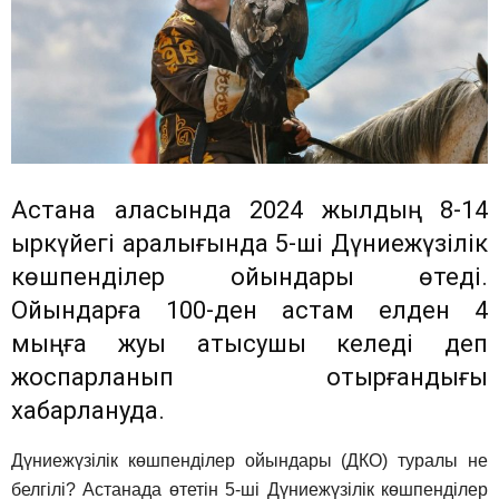
Астана қаласында 2024 жылдың 8-14
қыркүйегі аралығында 5-ші Дүниежүзілік
көшпенділер ойындары өтеді.
Ойындарға 100-ден астам елден 4
мыңға жуық қатысушы келеді деп
жоспарланып отырғандығы
хабарлануда.
Дүниежүзілік көшпенділер ойындары (ДКО) туралы не
белгілі? Астанада өтетін 5-ші Дүниежүзілік көшпенділер