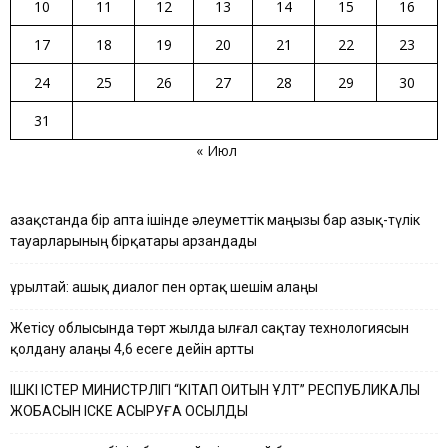
10
11
12
13
14
15
16
17
18
19
20
21
22
23
24
25
26
27
28
29
30
31
« Июл
Қазақстанда бір апта ішінде әлеуметтік маңызы бар азық-түлік
тауарларының бірқатары арзандады
Құрылтай: ашық диалог пен ортақ шешім алаңы
Жетісу облысында төрт жылда ылғал сақтау технологиясын
қолдану алаңы 4,6 есеге дейін артты
ІШКІ ІСТЕР МИНИСТРЛІГІ “КІТАП ОҚИТЫН ҰЛТ” РЕСПУБЛИКАЛЫҚ
ЖОБАСЫН ІСКЕ АСЫРУҒА ҚОСЫЛДЫ