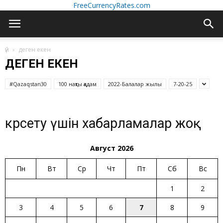
FreeCurrencyRates.com
үй
деген екен
ДЕГЕН ЕКЕН
#Qazaqstan30
100 нақты қадам
2022-Балалар жылы
7-20-25
көрсету үшін хабарламалар жоқ
Август 2026
Пн
Вт
Ср
Чт
Пт
Сб
Вс
1
2
3
4
5
6
7
8
9