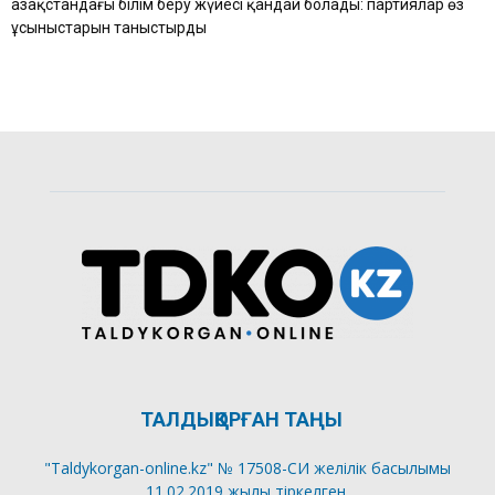
Қазақстандағы білім беру жүйесі қандай болады: партиялар өз
ұсыныстарын таныстырды
ТАЛДЫҚОРҒАН ТАҢЫ
"Taldykorgan-online.kz" № 17508-СИ желілік басылымы
11.02.2019 жылы тіркелген.