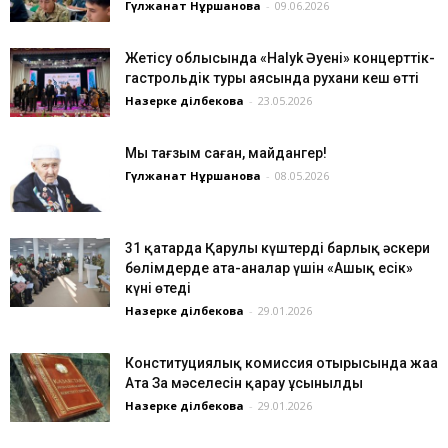
Гүлжанат Нұршанова
-
09.06.2026
Жетісу облысында «Halyk Әуені» концерттік-
гастрольдік туры аясында рухани кеш өтті
Назерке Әділбекова
-
23.05.2026
Мың тағзым саған, майдангер!
Гүлжанат Нұршанова
-
08.05.2026
31 қаңтарда Қарулы күштердің барлық әскери
бөлімдерде ата-аналар үшін «Ашық есік»
күні өтеді
Назерке Әділбекова
-
29.01.2026
Конституциялық комиссия отырысында жаңа
Ата Заң мәселесін қарау ұсынылды
Назерке Әділбекова
-
29.01.2026