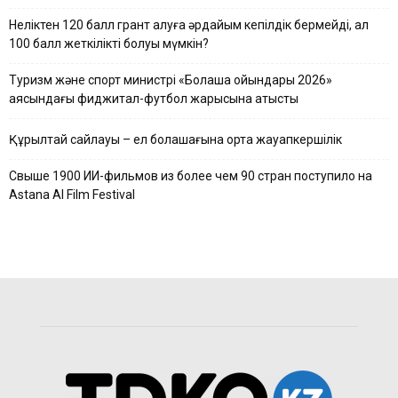
Неліктен 120 балл грант алуға әрдайым кепілдік бермейді, ал
100 балл жеткілікті болуы мүмкін?
Туризм және спорт министрі «Болашақ ойындары 2026»
аясындағы фиджитал-футбол жарысына қатысты
Құрылтай сайлауы – ел болашағына ортақ жауапкершілік
Свыше 1900 ИИ-фильмов из более чем 90 стран поступило на
Astana AI Film Festival