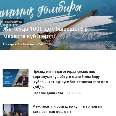
БЕЗ РУБРИКИ
Жетісуда 1000 домбырашы бір
мезетте күй шертті
Назерке Әділбекова
-
05.07.2026
Президент педагогтердің құқықтық
қорғалуын күшейтуге және білім беру
жүйесін жетілдіруге бағытталған заңға қол
қойды
Назерке Әділбекова
-
13.06.2026
Мемлекеттік рәміздер күніне арналған
тақырыптық кеш өтті