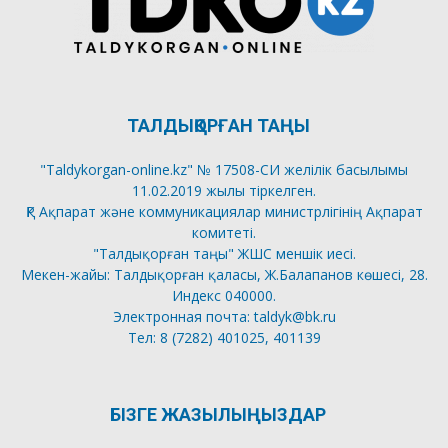
ТАЛДЫҚОРҒАН ТАҢЫ
"Taldykorgan-online.kz" № 17508-СИ желілік басылымы
11.02.2019 жылы тіркелген.
ҚР Ақпарат және коммуникациялар министрлігінің Ақпарат
комитеті.
"Талдықорған таңы" ЖШС меншік иесі.
Мекен-жайы: Талдықорған қаласы, Ж.Балапанов көшесі, 28.
Индекс 040000.
Электронная почта: taldyk@bk.ru
Тел: 8 (7282) 401025, 401139
БІЗГЕ ЖАЗЫЛЫҢЫЗДАР