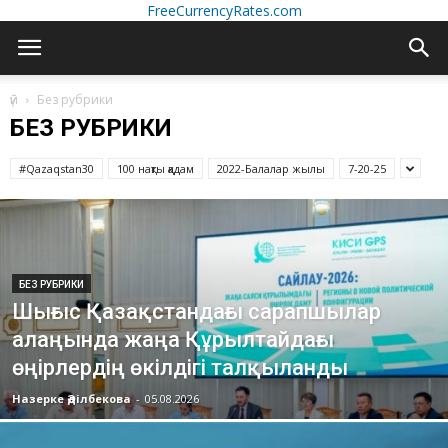
FreeCurrencyRates.com
үй
Без рубрики
БЕЗ РУБРИКИ
#Qazaqstan30
100 нақты қадам
2022-Балалар жылы
7-20-25
БЕЗ РУБРИКИ
Шығыс Қазақстандағы сарапшылар
алаңында жаңа Құрылтайдағы
өңірлердің өкілдігі талқыланды
Назерке Әділбекова
-
05.08.2026