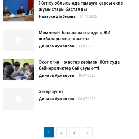
Жетісу облысында тұмауға қарсы екпе
жұмыстары басталды
Назерке Әділбекова
-
01.10.2025
Мемлекет басшысы отандық ЖИ
жобаларымен танысты
Динара Аужанова
-
11.07.2025
Экология – жастар көзімен: Жетісуда
бейнероликтер байқауы өтті
Динара Аужанова
-
10.07.2025
Заңгер әулет
Динара Аужанова
-
08.07.2025
1
2
3