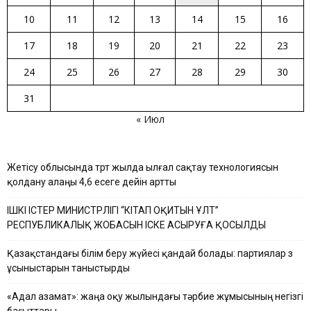
10
11
12
13
14
15
16
17
18
19
20
21
22
23
24
25
26
27
28
29
30
31
« Июл
Жетісу облысында төрт жылда ылғал сақтау технологиясын
қолдану алаңы 4,6 есеге дейін артты
ІШКІ ІСТЕР МИНИСТРЛІГІ “КІТАП ОҚИТЫН ҰЛТ”
РЕСПУБЛИКАЛЫҚ ЖОБАСЫН ІСКЕ АСЫРУҒА ҚОСЫЛДЫ
Қазақстандағы білім беру жүйесі қандай болады: партиялар өз
ұсыныстарын таныстырды
«Адал азамат»: жаңа оқу жылындағы тәрбие жұмысының негізгі
бағыттары