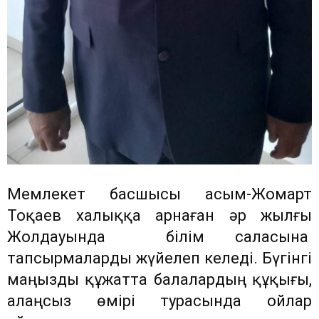
Мемлекет басшысы Қасым-Жомарт
Тоқаев халыққа арнаған әр жылғы
Жолдауында білім саласына
тапсырмаларды жүйелеп келеді. Бүгінгі
маңызды құжатта балалардың құқығы,
алаңсыз өмірі турасында ойлар