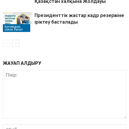
Қазақстан халқына Жолдауы
Президенттік жастар кадр резервіне
іріктеу басталады
Қоғамдық
саяси бағыт
ЖАУАП ҚАЛДЫРУ