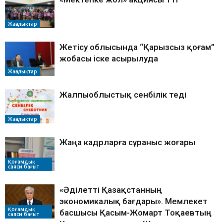
Жаңалықтар
Жетісу облысында “Қарызсыз қоғам”
жобасы іске асырылуда
Жаңалықтар
Жалпыоблыстық сенбілік өтеді
Жаңалықтар
Жаңа кадрларға сұраныс жоғары
Қоғамдық
саяси бағыт
«Әділетті Қазақстанның
экономикалық бағдары». Мемлекет
Қоғамдық
басшысы Қасым-Жомарт Тоқаевтың
саяси бағыт