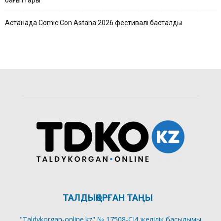
Астанада Comic Con Astana 2026 фестивалі басталды
ТАЛДЫҚОРҒАН ТАҢЫ
"Taldykorgan-online.kz" № 17508-СИ желілік басылымы