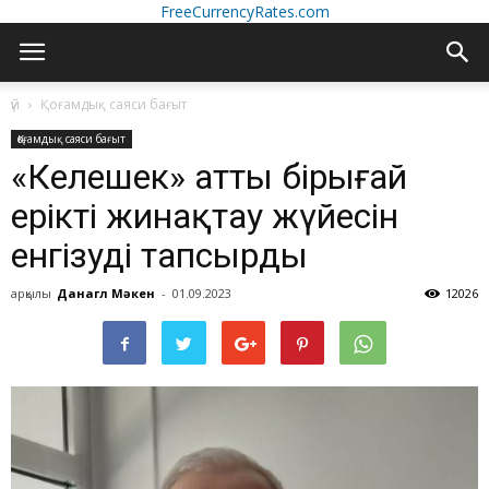
FreeCurrencyRates.com
үй
Қоғамдық саяси бағыт
Қоғамдық саяси бағыт
«Келешек» атты бірыңғай
ерікті жинақтау жүйесін
енгізуді тапсырды
арқылы
Данагүл Мәкен
-
01.09.2023
12026