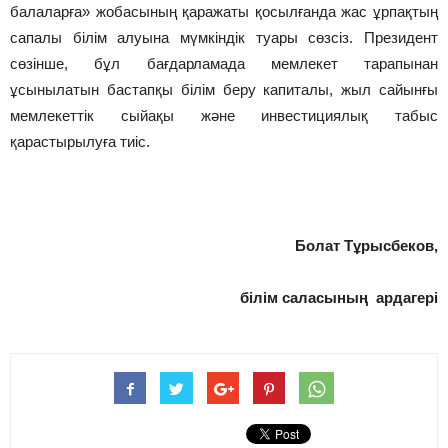
балаларға» жобасының қаражаты қосылғанда жас ұрпақтың
сапалы білім алуына мүмкіндік туары сөзсіз. Президент
сөзінше, бұл бағдарламада мемлекет тарапынан
ұсынылатын бастапқы білім беру капиталы, жыл сайынғы
мемлекеттік сыйақы және инвестициялық табыс
қарастырылуға тиіс.
Болат Тұрысбеков,
білім саласының ардагері