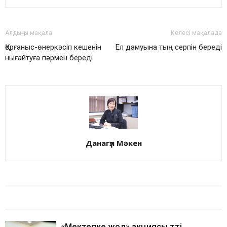
Алдыңғы мақала
Келесі мақалада
Қорғаныс-өнеркәсіп кешенін
Ел дамуына тың серпін береді
нығайтуға пәрмен береді
Данагүл Мәкен
БАЙЛАНЫСТЫ МАҚАЛАЛАР
АВТОРДЫҢ КӨП
«Мектепке жол» акциясы өтті