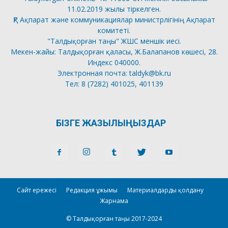
11.02.2019 жылы тіркелген.
ҚР Ақпарат және коммуникациялар министрлігінің Ақпарат
комитеті.
"Талдықорған таңы" ЖШС меншік иесі.
Мекен-жайы: Талдықорған қаласы, Ж.Балапанов көшесі, 28.
Индекс 040000.
Электронная почта: taldyk@bk.ru
Тел: 8 (7282) 401025, 401139
БІЗГЕ ЖАЗЫЛЫҢЫЗДАР
Сайт ережесі
Редакция ұжымы
Материалдарды қолдану
Жарнама
© Талдықорған таңы 2017-2024