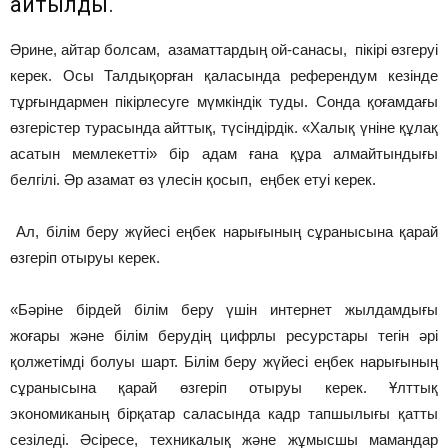
айтылды.
Әрине, айтар болсам, азаматтардың ой-санасы, пікірі өзгеруі
керек. Осы Талдықорған қаласында референдум кезінде
тұрғындармен пікірлесуге мүмкіндік туды. Сонда қоғамдағы
өзгерістер турасында айттық, түсіндірдік. «Халық үніне құлақ
асатын мемлекетті» бір адам ғана құра алмайтындығы
белгілі. Әр азамат өз үлесін қосып, еңбек етуі керек.
Ал, білім беру жүйесі еңбек нарығының сұранысына қарай
өзгеріп отыруы керек.
«Бәріне бірдей білім беру үшін интернет жылдамдығы
жоғары және білім берудің цифрлы ресурстары тегін әрі
қолжетімді болуы шарт. Білім беру жүйесі еңбек нарығының
сұранысына қарай өзгеріп отыруы керек. Ұлттық
экономиканың бірқатар саласында кадр тапшылығы қатты
сезіледі. Әсіресе, техникалық және жұмысшы мамандар