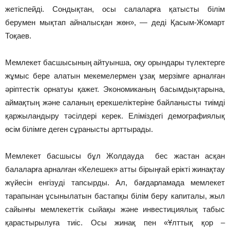
жетіспейді. Сондықтан, осы салаларға қатысты білім
берумен мықтап айналысқан жөн», — деді Қасым-Жомарт
Тоқаев.
Мемлекет басшысының айтуынша, оқу орындары түлектерге
жұмыс бере алатын мекемелермен ұзақ мерзімге арналған
әріптестік орнатуы қажет. Экономиканың басымдықтарына,
аймақтың және саланың ерекшеліктеріне байланысты тиімді
қаржыландыру тәсілдері керек. Еліміздегі демографиялық
өсім білімге деген сұранысты арттырады.
Мемлекет басшысы бұл Жолдауда бес жастан асқан
балаларға арналған «Келешек» атты бірыңғай ерікті жинақтау
жүйесін енгізуді тапсырды. Ал, бағдарламада мемлекет
тарапынан ұсынылатын бастапқы білім беру капиталы, жыл
сайынғы мемлекеттік сыйақы және инвестициялық табыс
қарастырылуға тиіс. Осы жинақ пен «Ұлттық қор –