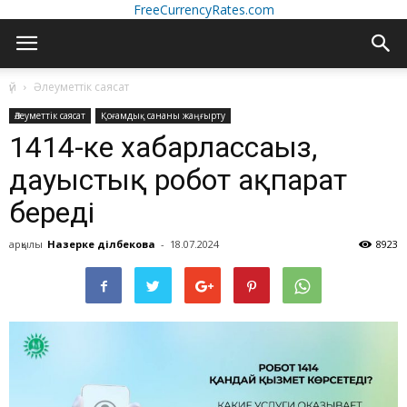
FreeCurrencyRates.com
үй
Әлеуметтік саясат
Әлеуметтік саясат
Қоғамдық сананы жаңғырту
1414-ке хабарлассаңыз,
дауыстық робот ақпарат
береді
арқылы
Назерке Әділбекова
-
18.07.2024
8923