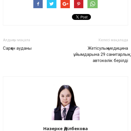
Алдыңғы мақала
Келесі мақалада
Сарқан ауданы
Жетісулық медицина
ұйымдарына 29 санитарлық
автокөлік берілді
Назерке Әділбекова