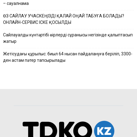
– сауалнама
ӨЗ САЙЛАУ УЧАСКЕҢІЗДІ ҚАЛАЙ ОҢАЙ ТАБУҒА БОЛАДЫ?
ОНЛАЙН-СЕРВИС ІСКЕ ҚОСЫЛДЫ
Сайлауалды күнтәртібі өңірлердің сұранысы негізінде қалыптасып
жатыр
Жетісудағы құрылыс: биыл 64 нысан пайдалануға беріліп, 3300-
ден астам пәтер тапсырылады