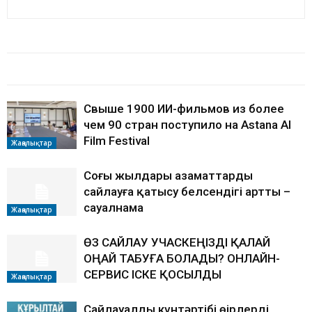
БАЙЛАНЫСТЫ МАҚАЛАЛАР
АВТОРДЫҢ КӨП
Свыше 1900 ИИ-фильмов из более
чем 90 стран поступило на Astana AI
Film Festival
Жаңалықтар
Соңғы жылдары азаматтардың
сайлауға қатысу белсендігі артты –
сауалнама
Жаңалықтар
ӨЗ САЙЛАУ УЧАСКЕҢІЗДІ ҚАЛАЙ
ОҢАЙ ТАБУҒА БОЛАДЫ? ОНЛАЙН-
СЕРВИС ІСКЕ ҚОСЫЛДЫ
Жаңалықтар
Сайлауалды күнтәртібі өңірлердің