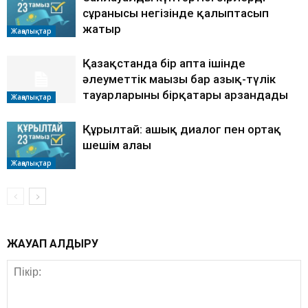
сұранысы негізінде қалыптасып
жатыр
Жаңалықтар
Қазақстанда бір апта ішінде
әлеуметтік маңызы бар азық-түлік
тауарларының бірқатары арзандады
Жаңалықтар
Құрылтай: ашық диалог пен ортақ
шешім алаңы
Жаңалықтар
ЖАУАП ҚАЛДЫРУ