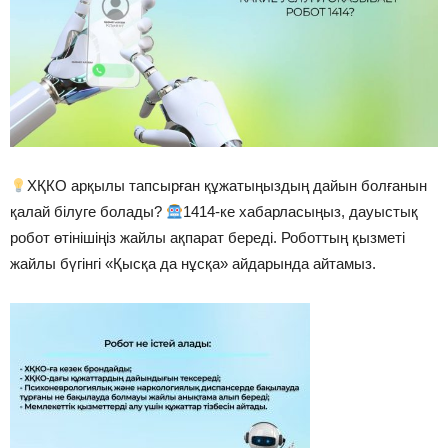
ХҚКО арқылы тапсырған құжатыңыздың дайын болғанын
қалай білуге болады?
1414-ке хабарласыңыз, дауыстық
робот өтінішіңіз жайлы ақпарат береді. Роботтың қызметі
жайлы бүгінгі «Қысқа да нұсқа» айдарында айтамыз.