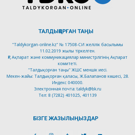
ТАЛДЫҚОРҒАН ТАҢЫ
"Taldykorgan-online.kz" № 17508-СИ желілік басылымы
11.02.2019 жылы тіркелген.
ҚР Ақпарат және коммуникациялар министрлігінің Ақпарат
комитеті.
"Талдықорған таңы" ЖШС меншік иесі.
Мекен-жайы: Талдықорған қаласы, Ж.Балапанов көшесі, 28.
Индекс 040000.
Электронная почта: taldyk@bk.ru
Тел: 8 (7282) 401025, 401139
БІЗГЕ ЖАЗЫЛЫҢЫЗДАР