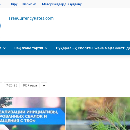
6
Кіру
Жарнама
Материалдарды қолдану
FreeCurrencyRates.com
т
Заң және тәртіп
Бұқаралық спортты және мәдениетті д
7-20-25
PDF нұсқа