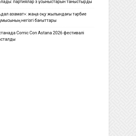
олады: партиялар өз ұсыныстарын таныстырды
Адал азамат»: жаңа оқу жылындағы тәрбие
ұмысының негізгі бағыттары
станада Comic Con Astana 2026 фестивалі
асталды