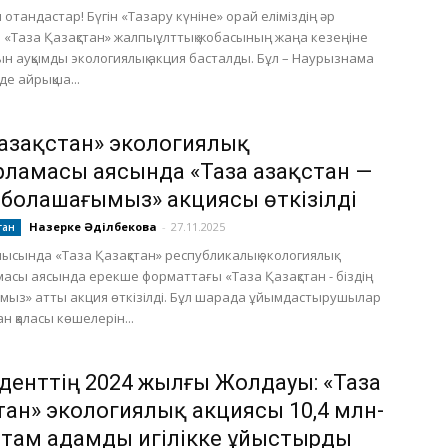
отандастар! Бүгін «Тазару күніне» орай еліміздің әр
е «Таза Қазақстан» жалпыұлттық жобасының жаңа кезеңіне
н ауқымды экологиялық акция басталды. Бұл – Наурызнама
де айрықша...
 Қазақстан» экологиялық
рламасы аясында «Таза Қазақстан —
ң болашағымыз» акциясы өткізілді
Назерке Әділбекова
-
27.11.2025
тан
лысында «Таза Қазақстан» республикалық экологиялық
асы аясында ерекше форматтағы «Таза Қазақстан - біздің
ыз» атты акция өткізілді. Бұл шарада ұйымдастырушылар
н қаласы көшелерін...
денттің 2024 жылғы Жолдауы: «Таза
стан» экологиялық акциясы 10,4 млн-
стам адамды игілікке ұйыстырды