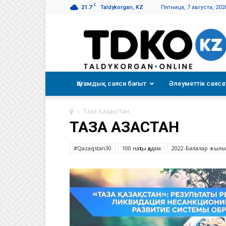
C
21.7
Taldykorgan, KZ
Пятница, 7 августа, 202
Талдықорған
таңы
Қоғамдық саяси бағыт
Әлеуметтік саяса
үй
Таза Қазақстан
ТАЗА ҚАЗАҚСТАН
#Qazaqstan30
100 нақты қадам
2022-Балалар жылы