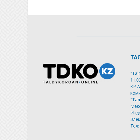
ТА
"Tal
11.0
ҚР А
коми
"Тал
Меке
Инде
Элек
Тел: