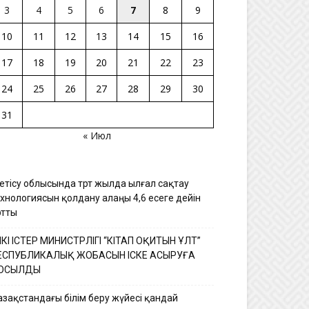
3
4
5
6
7
8
9
10
11
12
13
14
15
16
17
18
19
20
21
22
23
24
25
26
27
28
29
30
31
« Июл
етісу облысында төрт жылда ылғал сақтау
ехнологиясын қолдану алаңы 4,6 есеге дейін
ртты
ШКІ ІСТЕР МИНИСТРЛІГІ “КІТАП ОҚИТЫН ҰЛТ”
ЕСПУБЛИКАЛЫҚ ЖОБАСЫН ІСКЕ АСЫРУҒА
ОСЫЛДЫ
азақстандағы білім беру жүйесі қандай