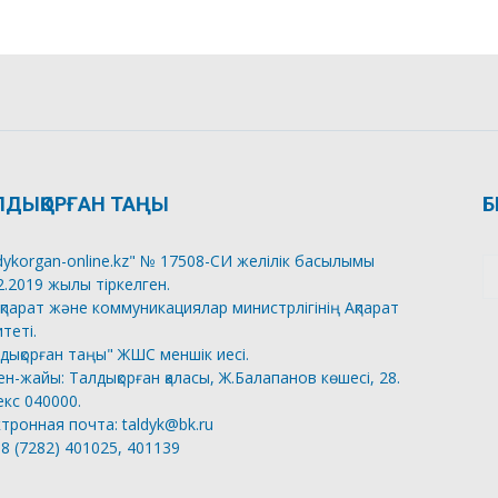
ЛДЫҚОРҒАН ТАҢЫ
Б
dykorgan-online.kz" № 17508-СИ желілік басылымы
2.2019 жылы тіркелген.
қпарат және коммуникациялар министрлігінің Ақпарат
теті.
дықорған таңы" ЖШС меншік иесі.
н-жайы: Талдықорған қаласы, Ж.Балапанов көшесі, 28.
кс 040000.
тронная почта: taldyk@bk.ru
 8 (7282) 401025, 401139