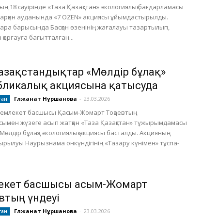
ың 18 сәуірінде «Таза Қазақстан» экологиялық бағдарламасы
арқан ауданында «7 OZEN» акциясы ұйымдастырылды.
ара барысында Басқан өзенінің жағалауы тазартылып,
 қорғауға бағытталған...
азақстандықтар «Мөлдір бұлақ»
бликалық акциясына қатысуда
Гүлжанат Нұршанова
-
23.03.2026
тан
Мемлекет басшысы Қасым-Жомарт Тоқаевтың
ымен жүзеге асып жатқан «Таза Қазақстан» тұжырымдамасы
Мөлдір бұлақ» экологиялық акциясы басталды. Акцияның
рылуы Наурызнама онкүндігінің «Тазару күнімен» тұспа-
кет басшысы Қасым-Жомарт
втың үндеуі
Гүлжанат Нұршанова
-
23.03.2026
тан