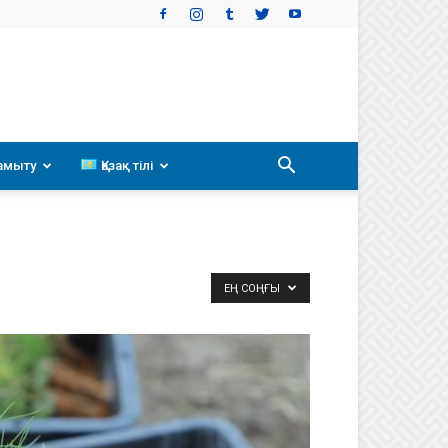
амыту
Қазақ тілі
ЕҢ СОҢҒЫ