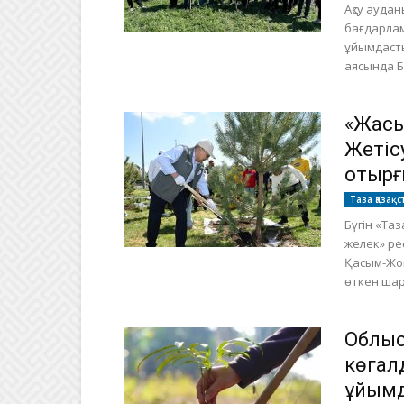
Ақсу ауда
бағдарлам
ұйымдасты
аясында Б
«Жасы
Жетіс
отыр
Таза Қазақс
Бүгін «Та
желек» ре
Қасым-Жом
өткен шара
Облыс
көгал
ұйым