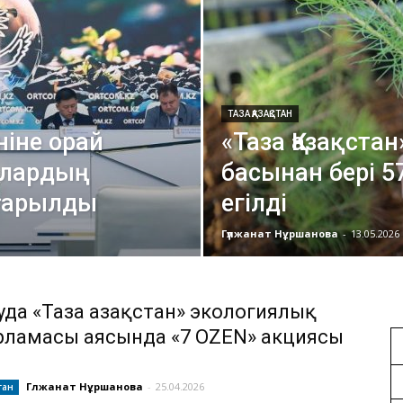
ТАЗА ҚАЗАҚСТАН
ніне орай
«Таза Қазақста
алардың
басынан бері 
ғарылды
егілді
Гүлжанат Нұршанова
-
13.05.2026
уда «Таза Қазақстан» экологиялық
рламасы аясында «7 OZEN» акциясы
Гүлжанат Нұршанова
-
25.04.2026
тан