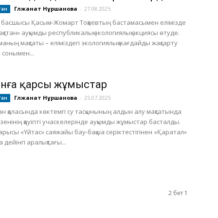
Гүлжанат Нұршанова
-
27.08.2025
тан
 басшысы Қасым-Жомарт Тоқаевтың бастамасымен елімізде
ақстан» ауқымды республикалық экологиялық акциясы өтуде.
маның мақсаты – еліміздегі экологиялық жағдайды жақсарту
 сонымен...
нға қарсы жұмыстар
Гүлжанат Нұршанова
-
25.07.2025
тан
ан қаласында көктемгі су тасқынының алдын алу мақсатында
зенінің қауіпті учаскелерінде ауқымды жұмыстар басталды.
арысы «Үйтас» саяжайы бау-бақша серіктестігінен «Қаратал»
дейінгі аралықтағы...
2 бет 1