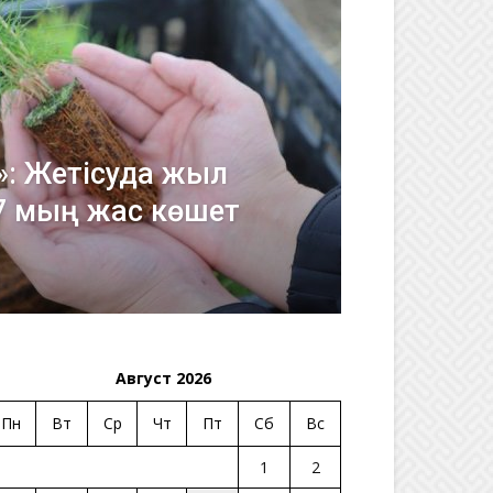
н»: Жетісуда жыл
57 мың жас көшет
Август 2026
Пн
Вт
Ср
Чт
Пт
Сб
Вс
1
2