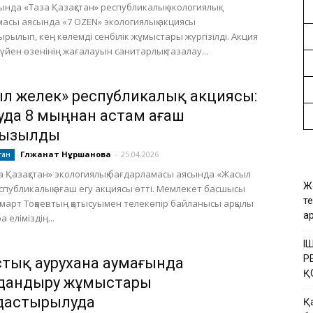
нында «Таза Қазақстан» республикалық экологиялық
асы аясында «7 OZEN» экологиялық акциясы
рылып, кең көлемді сенбілік жұмыстары жүргізілді. Акция
үйен өзенінің жағалауын санитарлық тазалау...
л желек» республикалық акциясы:
уда 8 мыңнан астам ағаш
ғызылды
Гүлжанат Нұршанова
-
25.04.2026
тан
за Қазақстан» экологиялық бағдарламасы аясында «Жасыл
Ж
спубликалық ағаш егу акциясы өтті. Мемлекет басшысы
т
арт Тоқаевтың қатысуымен телекөпір байланысы арқылы
а
 еліміздің...
І
Р
тық аурухана аумағында
Қ
дандыру жұмыстары
дастырылуда
Қ