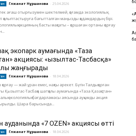
б
Гүлжанат Нұршанова
-
25.04.2026
тан
тек ағаш отырғызумен шектелмей, қоғамда экологиялық
«
і қалыптастыруға бағытталған маңызды қадамдардың бірі.
ж
ологиялық акцияның басты мақсаты – қоршаған ортаны қорғау
...
А
б
ақ экопарк аумағында «Таза
стан» акциясы: «Қызылтас-Тасбасқа»
лы жаңғырады
Гүлжанат Нұршанова
-
18.04.2026
тан
қорғау — жай ұран емес, нақты әрекет. Бүгін Талдықорған
ғы Қызылтас-Тасбақа шатқалы аумағында «Таза Қазақстан»
алық экологиялық бағдарламасы аясында ауқымды акция
ырылды. Шара барысында...
н ауданында «7 OZEN» акциясы өтті
Гүлжанат Нұршанова
-
18.04.2026
тан