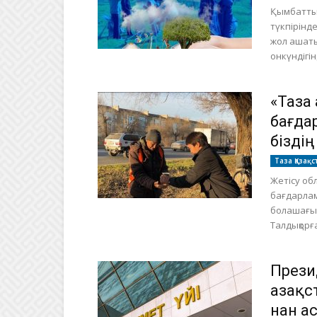
Қымбатты 
түкпірінд
жол ашаты
онкүндігін
«Таза
бағда
бізді
Таза Қазақс
Жетісу об
бағдарлам
болашағым
Талдықорға
Прези
Қазақ
нан а