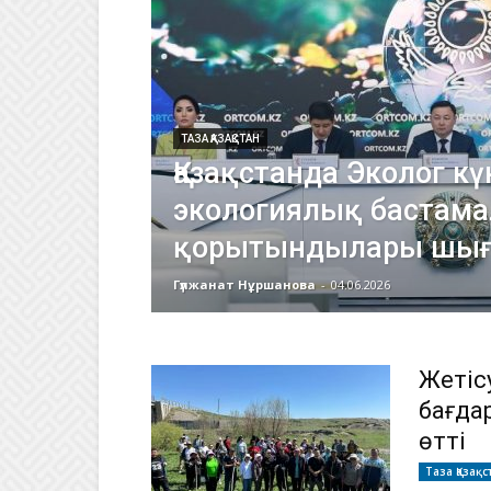
ТАЗА ҚАЗАҚСТАН
Қазақстанда Эколог кү
экологиялық бастам
қорытындылары шы
Гүлжанат Нұршанова
-
04.06.2026
Жетіс
бағда
өтті
Таза Қазақс