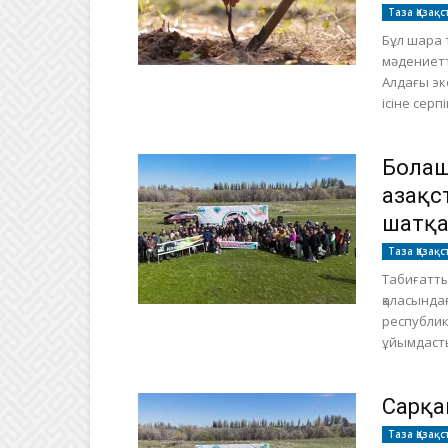
Таза Қазақс
Бұл шара 
мәдениетт
Алдағы эк
ісіне серпін
Болаш
Қазақ
шатқа
Таза Қазақс
Табиғатты 
қаласында
республик
ұйымдаст
Сарқа
Таза Қазақс