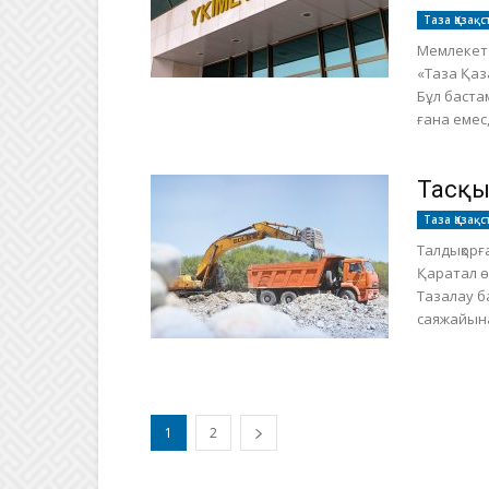
Таза Қазақс
Мемлекет
«Таза Қаз
Бұл баста
ғана емес,
Тасқы
Таза Қазақс
Талдықорғ
Қаратал ө
Тазалау б
саяжайына 
1
2