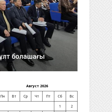
-ұлт болашағы
Август 2026
Пн
Вт
Ср
Чт
Пт
Сб
Вс
1
2