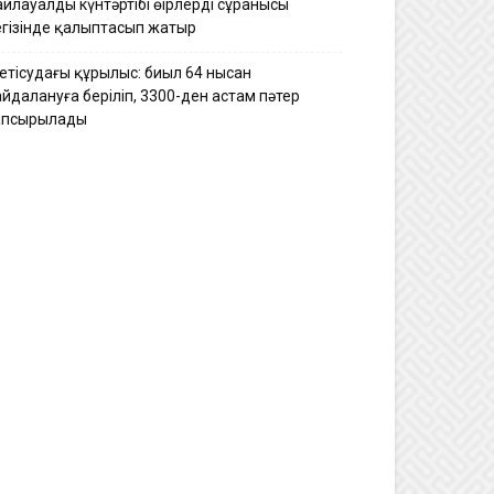
йлауалды күнтәртібі өңірлердің сұранысы
егізінде қалыптасып жатыр
етісудағы құрылыс: биыл 64 нысан
йдалануға беріліп, 3300-ден астам пәтер
апсырылады