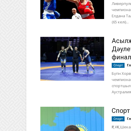
Ливерпул
чемпионат
Елдана Та
(65 келі)...
Асылж
Дәуле
фина
Г
Спорт
Бүгін Хор
чемпиона
спортшыла
Аустралия
Спорт
Г
Спорт
ҚР ҰҚК Ше