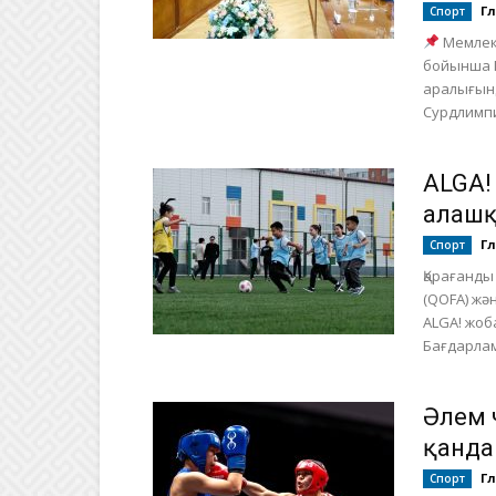
Г
Спорт
Мемлек
бойынша 
аралығынд
Сурдлимп
ALGA!
алғаш
Г
Спорт
Қарағанды
(QOFA) жә
ALGA! жоб
Бағдарлам
Әлем 
қанда
Г
Спорт