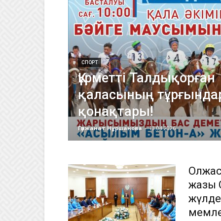
СПОРТ
Құрметті Талдықорған
қаласының тұрғында
қонақтары!
Гүлжанат Нұршанова
-
13.04.2026
Олжас
жазғы
жүлде
мемле