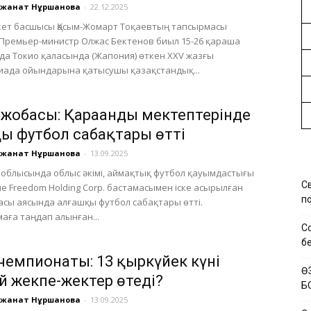
үлжанат Нұршанова
-
22.12.2025
ет басшысы Қасым-Жомарт Тоқаевтың тапсырмасы
Премьер-министр Олжас Бектенов биыл 15-26 қараша
а Токио қаласында (Жапония) өткен XXV жазғы
иада ойындарына қатысушы қазақстандық...
 жобасы: Қарағанды мектептерінде
қы футбол сабақтары өтті
үлжанат Нұршанова
-
13.09.2025
 облысында облыс әкімі, аймақтық футбол қауымдастығы
С
не Freedom Holding Corp. бастамасымен іске асырылған
по
асы аясында алғашқы футбол сабақтары өтті.
аға таңдап алынған...
С
б
чемпионаты: 13 қыркүйек күні
Ө
й жекпе-жектер өтеді?
Б
үлжанат Нұршанова
-
13.09.2025