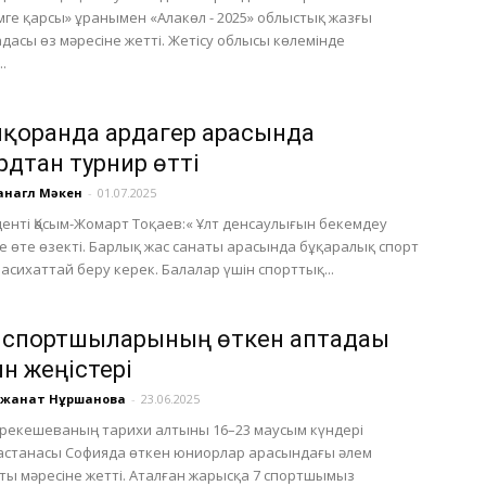
ге қарсы» ұранымен «Алакөл - 2025» облыстық жазғы
дасы өз мәресіне жетті. Жетісу облысы көлемінде
..
қорғанда ардагер арасында
рдтан турнир өтті
нагүл Мәкен
-
01.07.2025
енті Қасым-Жомарт Тоқаев:« Ұлт денсаулығын бекемдеу
де өте өзекті. Барлық жас санаты арасында бұқаралық спорт
насихаттай беру керек. Балалар үшін спорттық...
 спортшыларының өткен аптадағы
н жеңістері
үлжанат Нұршанова
-
23.06.2025
рекешеваның тарихи алтыны 16–23 маусым күндері
астанасы Софияда өткен юниорлар арасындағы әлем
ы мәресіне жетті. Аталған жарысқа 7 спортшымыз