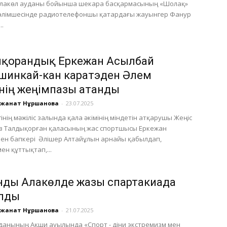
Алакөл ауданы бойынша шекара басқармасының «Шолақ»
өлімшесінде радиотелефоншы қатардағы жауынгер Фанур
..
қорғандық Еркежан Асылбай
шинкай-кан каратэден Әлем
інің жеңімпазы атанды
үлжанат Нұршанова
-
23.07.2025
ігінің мәжіліс залында қала әкімінің міндетін атқарушы Жеңіс
в Талдықорған қаласының жас спортшысы Еркежан
ен бапкері Әлішер Алтайұлын арнайы қабылдап,
ен құттықтап,...
ды Алакөлде жазғы спартакиада
лды
үлжанат Нұршанова
-
21.07.2025
данының Ақши ауылында «Спорт - діни экстремизм мен