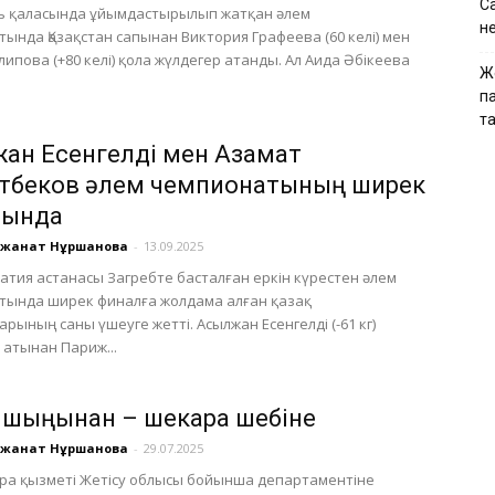
Са
ь қаласында ұйымдастырылып жатқан әлем
н
ында Қазақстан сапынан Виктория Графеева (60 келі) мен
липова (+80 келі) қола жүлдегер атанды. Ал Аида Әбікеева
Ж
па
т
ан Есенгелді мен Азамат
тбеков әлем чемпионатының ширек
лында
үлжанат Нұршанова
-
13.09.2025
ватия астанасы Загребте басталған еркін күрестен әлем
тында ширек финалға жолдама алған қазақ
рының саны үшеуге жетті. Асылжан Есенгелді (-61 кг)
 атынан Париж...
 шыңынан – шекара шебіне
үлжанат Нұршанова
-
29.07.2025
кара қызметі Жетісу облысы бойынша департаментіне