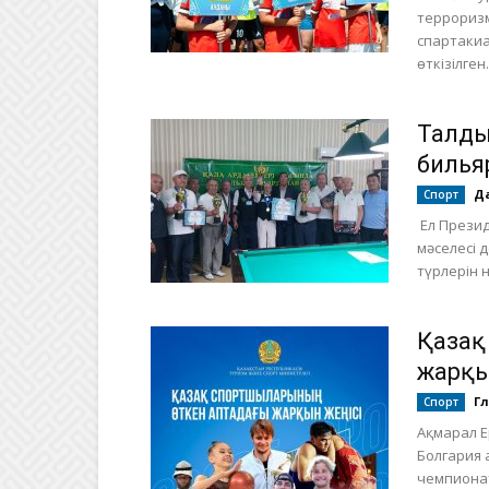
терроризм
спартакиа
өткізілген.
Талды
билья
Да
Спорт
Ел Презид
мәселесі 
түрлерін 
Қазақ
жарқы
Г
Спорт
Ақмарал Е
Болгария 
чемпионат