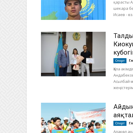
қарасты 
шекара б
Исаев - өз.
Талды
Киоку
кубог
Г
Спорт
Қала әкімд
Андабеко
Асылбай м
жеңістерім
Айдын
аяқта
Г
Спорт
Алакөл ау