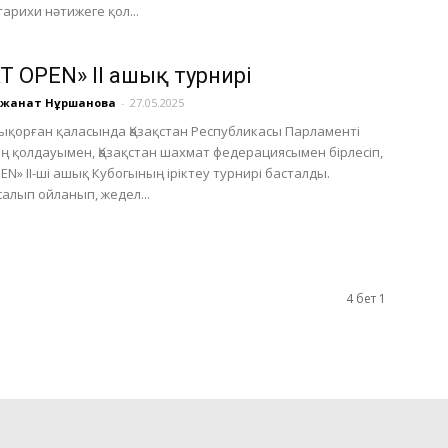
тарихи нәтижеге қол...
T OPEN» II ашық турнирі
үлжанат Нұршанова
-
27.05.2025
дықорған қаласында Қазақстан Республикасы Парламенті
 қолдауымен, Қазақстан шахмат федерациясымен бірлесіп,
EN» II-ші ашық Кубогының іріктеу турнирі басталды.
салып ойланып, жедел...
4 бет 1