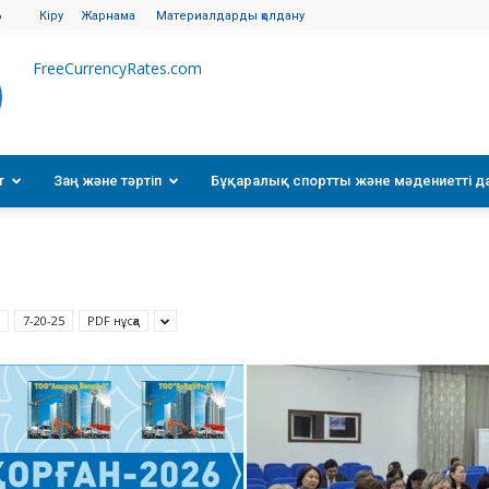
6
Кіру
Жарнама
Материалдарды қолдану
FreeCurrencyRates.com
т
Заң және тәртіп
Бұқаралық спортты және мәдениетті д
7-20-25
PDF нұсқа