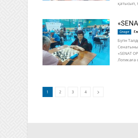
қатысып, 
«SENA
Г
Спорт
Бүгін Тал
Сенатының
«SENAT OP
Логикаға 
1
2
3
4