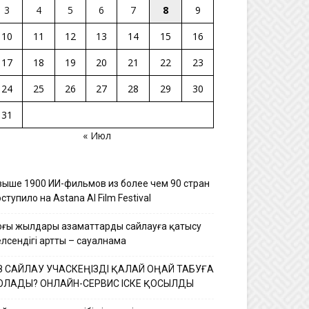
3
4
5
6
7
8
9
10
11
12
13
14
15
16
17
18
19
20
21
22
23
24
25
26
27
28
29
30
31
« Июл
выше 1900 ИИ-фильмов из более чем 90 стран
ступило на Astana AI Film Festival
оңғы жылдары азаматтардың сайлауға қатысу
елсендігі артты – сауалнама
З САЙЛАУ УЧАСКЕҢІЗДІ ҚАЛАЙ ОҢАЙ ТАБУҒА
ОЛАДЫ? ОНЛАЙН-СЕРВИС ІСКЕ ҚОСЫЛДЫ