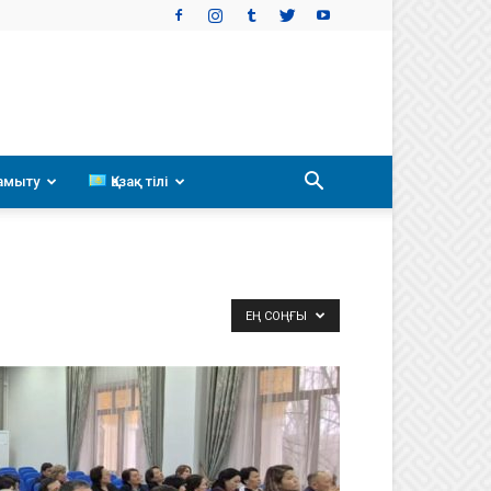
амыту
Қазақ тілі
ЕҢ СОҢҒЫ