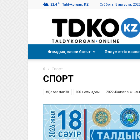
C
22.4
Taldykorgan, KZ
Суббота, 8 августа, 202
Талдықорған
таңы
Қоғамдық саяси бағыт
Әлеуметтік саяса
үй
Спорт
СПОРТ
#Qazaqstan30
100 нақты қадам
2022-Балалар жылы