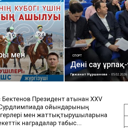
ры мен
СПОРТ
Дені сау ұрпақ
Гүлжанат Нұршанова
-
05.02.2026
 Бектенов Президент атынан XXV
 Сурдлимпиада ойындарының
герлері мен жаттықтырушыларына
кеттік наградалар табыс...