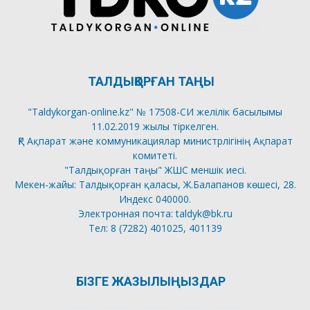
ТАЛДЫҚОРҒАН ТАҢЫ
"Taldykorgan-online.kz" № 17508-СИ желілік басылымы
11.02.2019 жылы тіркелген.
ҚР Ақпарат және коммуникациялар министрлігінің Ақпарат
комитеті.
"Талдықорған таңы" ЖШС меншік иесі.
Мекен-жайы: Талдықорған қаласы, Ж.Балапанов көшесі, 28.
Индекс 040000.
Электронная почта: taldyk@bk.ru
Тел: 8 (7282) 401025, 401139
БІЗГЕ ЖАЗЫЛЫҢЫЗДАР