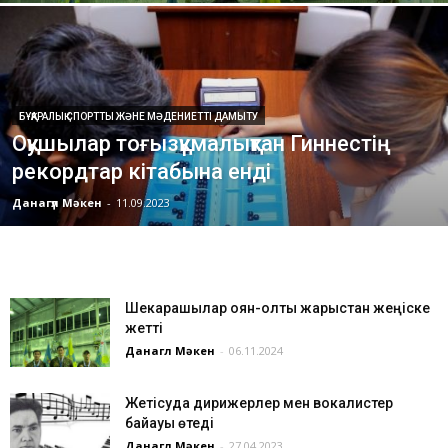
БҰҚАРАЛЫҚ СПОРТТЫ ЖӘНЕ МӘДЕНИЕТТІ ДАМЫТУ
Оқушылар тоғызқұмалықтан Гиннестің
рекордтар кітабына енді
Данагүл Мәкен
-
11.09.2023
Шекарашылар қоян-қолтық жарыстан жеңіске
жетті
Данагүл Мәкен
-
06.11.2024
Жетісуда дирижерлер мен вокалистер
байқауы өтеді
Данагүл Мәкен
-
27.04.2023