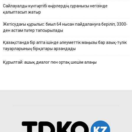
Сайлауалды күнтәртібі өңірлердің сұранысы негізінде
қалыптасып жатыр
Жетісудағы құрылыс: биыл 64 нысан пайдалануға беріліп, 3300-
ден астам пәтер тапсырылады
Қазақстанда бір апта ішінде әлеуметтік маңызы бар азық-түлік
тауарларының бірқатары арзандады
Құрылтай: ашық диалог пен ортақ шешім алаңы