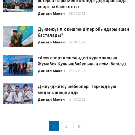
интернаттары мен колледждері арасында
спорттық бәсеке өтті
Данагүл Мәкен
-
25.04.2023
Дүниежүзілік көшпенділер ойындары қашан
басталады?
Данагүл Мәкен
-
02.08.2024
«Ақсу» спорт кешеніндегі күрес залына
Жұмабек Қуанышбайұлының есімі берілді
Данагүл Мәкен
-
03.04.2023
Джиу-джитсу шеберлері Парижде үш
медаль жеңіп алды
Данагүл Мәкен
-
24.04.2023
1
2