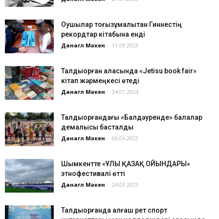
Оқушылар тоғызқұмалықтан Гиннестің
рекордтар кітабына енді
Данагүл Мәкен
-
11.09.2023
Талдықорған қаласында «Jetisu book fair»
кітап жәрмеңкесі өтеді
Данагүл Мәкен
-
24.01.2024
Талдықорғандағы «Балдәуренде» балалар
демалысы басталды
Данагүл Мәкен
-
06.06.2023
Шымкентте «ҰЛЫ ҚАЗАҚ ОЙЫНДАРЫ»
этнофестивалі өтті
Данагүл Мәкен
-
24.03.2023
Талдықорғанда алғаш рет спорт