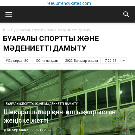
FreeCurrencyRates.com
үй
Бұқаралық спортты және мәдениетті дамыту
БҰҚАРАЛЫҚ СПОРТТЫ ЖӘНЕ
МӘДЕНИЕТТІ ДАМЫТУ
#Qazaqstan30
100 нақты қадам
2022-Балалар жылы
7-20-25
БҰҚАРАЛЫҚ СПОРТТЫ ЖӘНЕ МӘДЕНИЕТТІ ДАМЫТУ
Шекарашылар қоян-қолтық жарыстан
жеңіске жетті
Данагүл Мәкен
-
06.11.2024