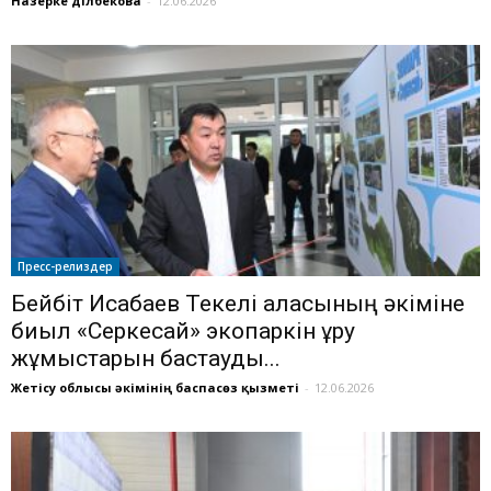
Назерке Әділбекова
-
12.06.2026
Пресс-релиздер
Бейбіт Исабаев Текелі қаласының әкіміне
биыл «Серкесай» экопаркін құру
жұмыстарын бастауды...
Жетісу облысы әкімінің баспасөз қызметі
-
12.06.2026