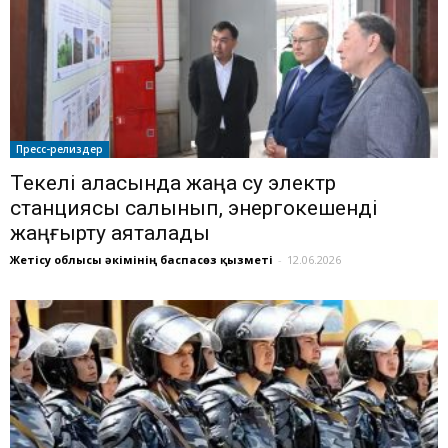
Пресс-релиздер
Текелі қаласында жаңа су электр
станциясы салынып, энергокешенді
жаңғырту аяқталады
Жетісу облысы әкімінің баспасөз қызметі
-
12.06.2026