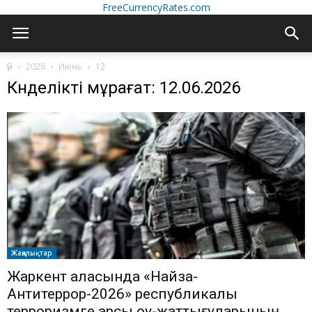
FreeCurrencyRates.com
үй
2026
Июнь
12
Күнделікті мұрағат: 12.06.2026
Жаңалықтар
Жаркент қаласында «Найза-
Антитеррор-2026» республикалық
терроризмге қарсы оқу-жаттығуларының