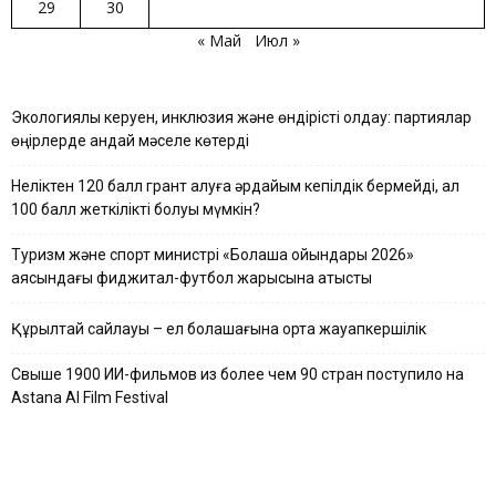
29
30
« Май
Июл »
Экологиялық керуен, инклюзия және өндірісті қолдау: партиялар
өңірлерде қандай мәселе көтерді
Неліктен 120 балл грант алуға әрдайым кепілдік бермейді, ал
100 балл жеткілікті болуы мүмкін?
Туризм және спорт министрі «Болашақ ойындары 2026»
аясындағы фиджитал-футбол жарысына қатысты
Құрылтай сайлауы – ел болашағына ортақ жауапкершілік
Свыше 1900 ИИ-фильмов из более чем 90 стран поступило на
Astana AI Film Festival