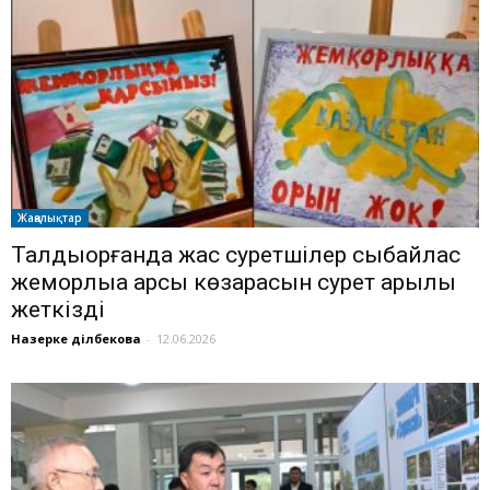
Жаңалықтар
Талдықорғанда жас суретшілер сыбайлас
жемқорлыққа қарсы көзқарасын сурет арқылы
жеткізді
Назерке Әділбекова
-
12.06.2026