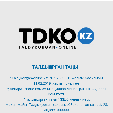
ТАЛДЫҚОРҒАН ТАҢЫ
"Taldykorgan-online.kz" № 17508-СИ желілік басылымы
11.02.2019 жылы тіркелген.
ҚР Ақпарат және коммуникациялар министрлігінің Ақпарат
комитеті.
"Талдықорған таңы" ЖШС меншік иесі.
Мекен-жайы: Талдықорған қаласы, Ж.Балапанов көшесі, 28.
Индекс 040000.