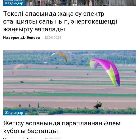
Жаңалықтар
Текелі қаласында жаңа су электр
станциясы салынып, энергокешенді
жаңғырту аяқталады
Назерке Әділбекова
-
12.06.2026
Жаңалықтар
Жетісу аспанында парапланнан Әлем
кубогы басталды