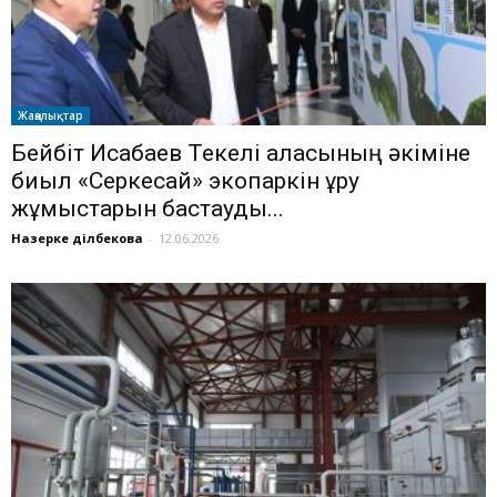
Жаңалықтар
Бейбіт Исабаев Текелі қаласының әкіміне
биыл «Серкесай» экопаркін құру
жұмыстарын бастауды...
Назерке Әділбекова
-
12.06.2026