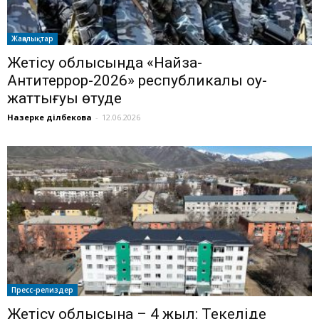
Жаңалықтар
Жетісу облысында «Найза-
Антитеррор-2026» республикалық оқу-
жаттығуы өтуде
Назерке Әділбекова
-
12.06.2026
Пресс-релиздер
Жетісу облысына – 4 жыл: Текеліде