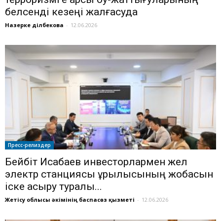
белсенді кезеңі жалғасуда
Назерке Әділбекова
-
12.06.2026
Пресс-релиздер
Бейбіт Исабаев инвесторлармен жел
электр станциясы құрылысының жобасын
іске асыру туралы...
Жетісу облысы әкімінің баспасөз қызметі
-
12.06.2026