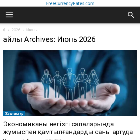
FreeCurrencyRates.com
үй
2026
Июнь
айлық Archives: Июнь 2026
Жаңалықтар
Экономиканың негізгі салаларында
жұмыспен қамтылғандардың саны артуда