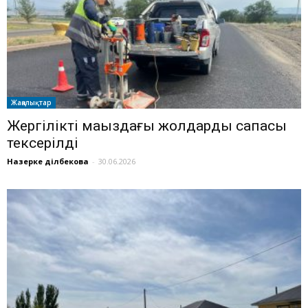
Жаңалықтар
Жергілікті маңыздағы жолдардың сапасы
тексерілді
Назерке Әділбекова
-
30.06.2026