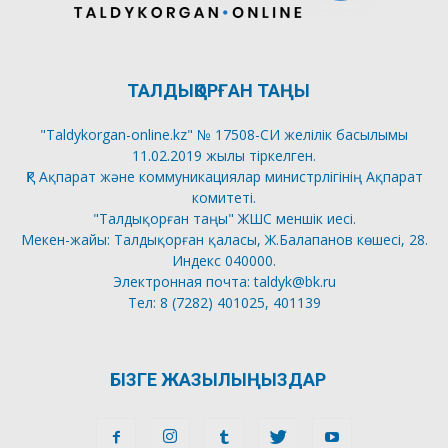
ТАЛДЫҚОРҒАН ТАҢЫ
"Taldykorgan-online.kz" № 17508-СИ желілік басылымы
11.02.2019 жылы тіркелген.
ҚР Ақпарат және коммуникациялар министрлігінің Ақпарат
комитеті.
"Талдықорған таңы" ЖШС меншік иесі.
Мекен-жайы: Талдықорған қаласы, Ж.Балапанов көшесі, 28.
Индекс 040000.
Электронная почта: taldyk@bk.ru
Тел: 8 (7282) 401025, 401139
БІЗГЕ ЖАЗЫЛЫҢЫЗДАР