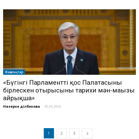
Жаңалықтар
«Бүгінгі Парламенттің қос Палатасының
бірлескен отырысының тарихи мән-маңызы
айрықша»
Назерке Әділбекова
-
30.06.2026
1
2
3