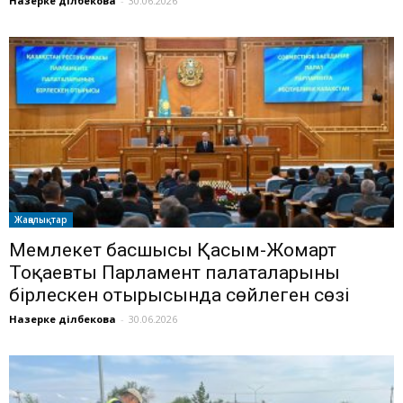
Назерке Әділбекова
-
30.06.2026
Жаңалықтар
Мемлекет басшысы Қасым-Жомарт
Тоқаевтың Парламент палаталарының
бірлескен отырысында сөйлеген сөзі
Назерке Әділбекова
-
30.06.2026