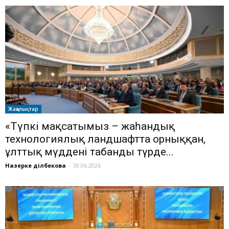
Жаңалықтар
«Түпкі мақсатымыз – жаһандық
технологиялық ландшафтта орныққан,
ұлттық мүддені табанды түрде...
Назерке Әділбекова
-
30.06.2026