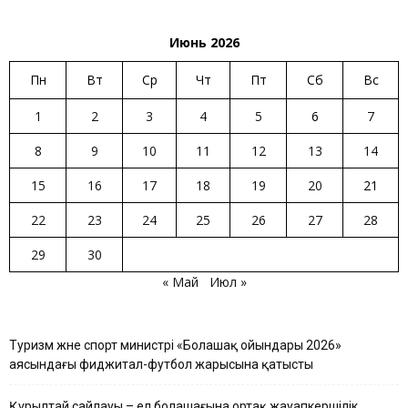
Июнь 2026
Пн
Вт
Ср
Чт
Пт
Сб
Вс
1
2
3
4
5
6
7
8
9
10
11
12
13
14
15
16
17
18
19
20
21
22
23
24
25
26
27
28
29
30
« Май
Июл »
Туризм және спорт министрі «Болашақ ойындары 2026»
аясындағы фиджитал-футбол жарысына қатысты
Құрылтай сайлауы – ел болашағына ортақ жауапкершілік