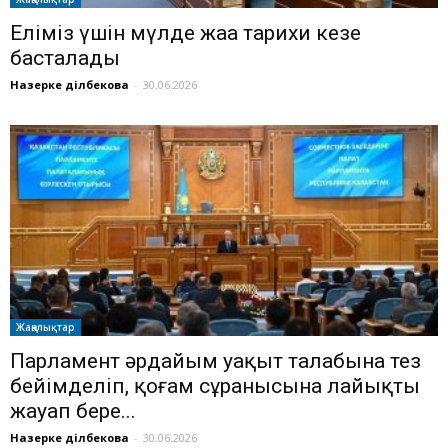
Еліміз үшін мүлде жаңа тарихи кезең
басталады
Назерке Әділбекова
-
30.06.2026
Жаңалықтар
Парламент әрдайым уақыт талабына тез
бейімделіп, қоғам сұранысына лайықты
жауап бере...
Назерке Әділбекова
-
30.06.2026