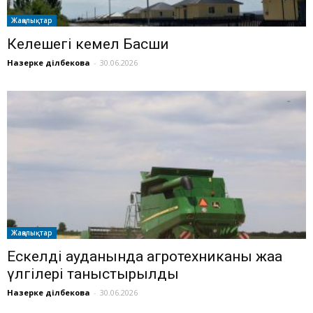
Жаңалықтар
Келешегі кемел Басши
Назерке Әділбекова
-
30.06.2026
Жаңалықтар
Ескелді ауданында агротехниканың жаңа
үлгілері таныстырылды
Назерке Әділбекова
-
30.06.2026