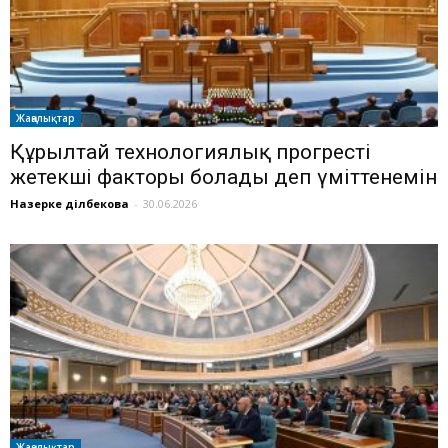
Жаңалықтар
Құрылтай технологиялық прогрестің
жетекші факторы болады деп үміттенемін
Назерке Әділбекова
-
30.06.2026
Жаңалықтар