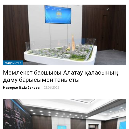
Жаңалықтар
Мемлекет басшысы Алатау қаласының
даму барысымен танысты
Назерке Әділбекова
-
02.06.2026