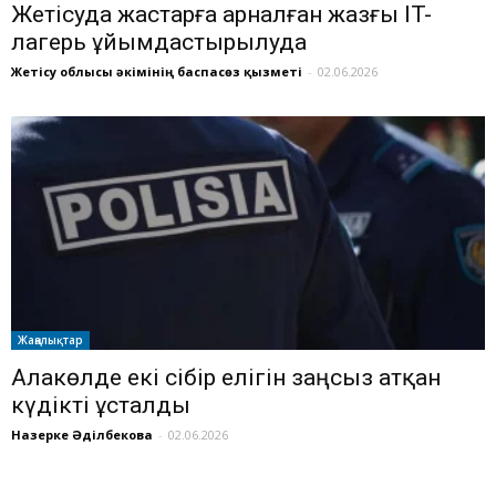
Жетісуда жастарға арналған жазғы IT-
лагерь ұйымдастырылуда
Жетісу облысы әкімінің баспасөз қызметі
-
02.06.2026
Жаңалықтар
Алакөлде екі сібір елігін заңсыз атқан
күдікті ұсталды
Назерке Әділбекова
-
02.06.2026