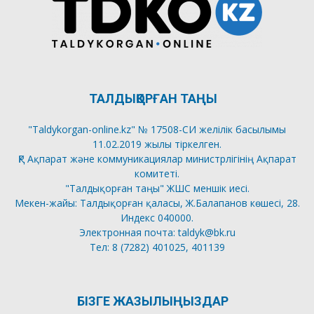
ТАЛДЫҚОРҒАН ТАҢЫ
"Taldykorgan-online.kz" № 17508-СИ желілік басылымы
11.02.2019 жылы тіркелген.
ҚР Ақпарат және коммуникациялар министрлігінің Ақпарат
комитеті.
"Талдықорған таңы" ЖШС меншік иесі.
Мекен-жайы: Талдықорған қаласы, Ж.Балапанов көшесі, 28.
Индекс 040000.
Электронная почта: taldyk@bk.ru
Тел: 8 (7282) 401025, 401139
БІЗГЕ ЖАЗЫЛЫҢЫЗДАР