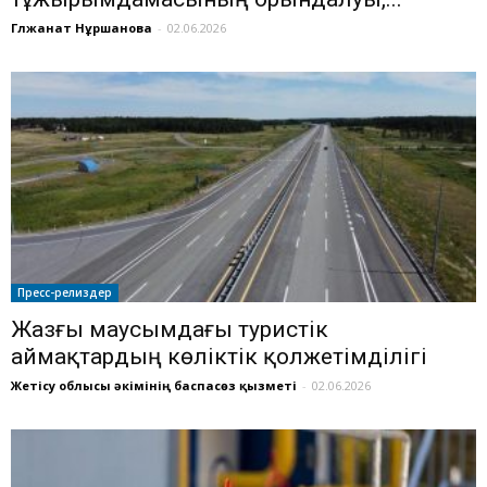
Гүлжанат Нұршанова
-
02.06.2026
Пресс-релиздер
Жазғы маусымдағы туристік
аймақтардың көліктік қолжетімділігі
Жетісу облысы әкімінің баспасөз қызметі
-
02.06.2026