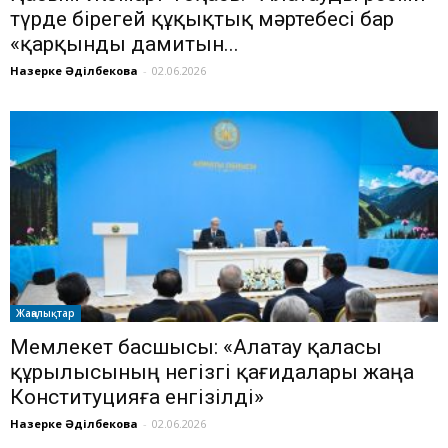
түрде бірегей құқықтық мәртебесі бар
«қарқынды дамитын...
Назерке Әділбекова
-
02.06.2026
Жаңалықтар
Мемлекет басшысы: «Алатау қаласы
құрылысының негізгі қағидалары жаңа
Конституцияға енгізілді»
Назерке Әділбекова
-
02.06.2026