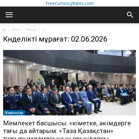
FreeCurrencyRates.com
үй
2026
Июнь
2
Күнделікті мұрағат: 02.06.2026
Жаңалықтар
Мемлекет басшысы: «Үкіметке, әкімдерге
тағы да айтарым: «Таза Қазақстан»
тұжырымдамасының орындалуы,...