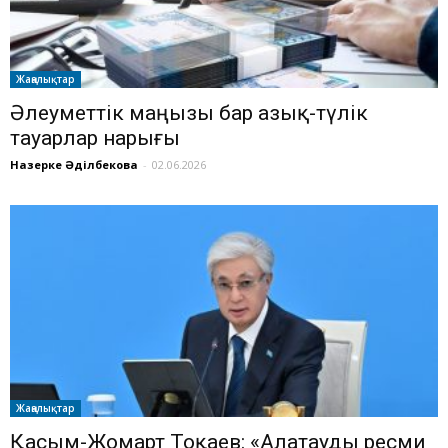
Жаңалықтар
Әлеуметтік маңызы бар азық-түлік
тауарлар нарығы
Назерке Әділбекова
-
02.06.2026
Жаңалықтар
Қасым-Жомарт Тоқаев: «Алатауды ресми