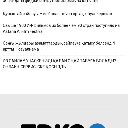
аясындағы фиджитал-футбол жарысына қатысты
Құрылтай сайлауы – ел болашағына ортақ жауапкершілік
Свыше 1900 ИИ-фильмов из более чем 90 стран поступило на
Astana AI Film Festival
Соңғы жылдары азаматтардың сайлауға қатысу белсендігі
артты – сауалнама
ӨЗ САЙЛАУ УЧАСКЕҢІЗДІ ҚАЛАЙ ОҢАЙ ТАБУҒА БОЛАДЫ?
ОНЛАЙН-СЕРВИС ІСКЕ ҚОСЫЛДЫ