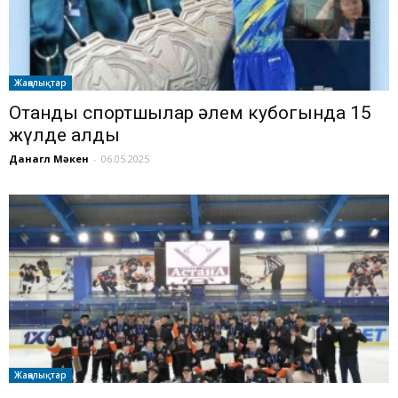
Жаңалықтар
Отандық спортшылар әлем кубогында 15
жүлде алды
Данагүл Мәкен
-
06.05.2025
Жаңалықтар