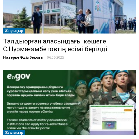
Жаңалықтар
Талдықорған қаласындағы көшеге
С.Нұрмағамбетовтің есімі берілді
Назерке Әділбекова
-
06.05.2025
Жаңалықтар