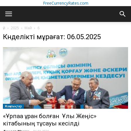
FreeCurrencyRates.com
үй
2025
Май
6
Күнделікті мұрағат: 06.05.2025
Жаңалықтар
«Ұрпаққа ұран болған Ұлы Жеңіс»
кітабының тұсауы кесілді