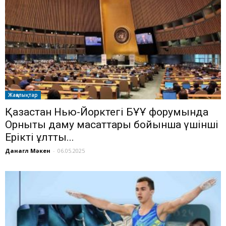
Жаңалықтар
Қазақстан Нью-Йорктегі БҰҰ форумында
Орнықты даму мақсаттары бойынша үшінші
Ерікті ұлттық...
Данагүл Мәкен
-
06.05.2025