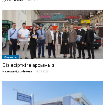
Данагүл Мәкен
-
06.05.2025
Жаңалықтар
Біз есірткіге қарсымыз!
Назерке Әділбекова
-
06.05.2025