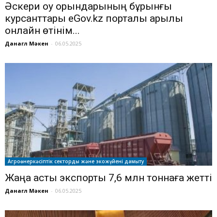
Әскери оқу орындарының бұрынғы
курсанттары eGov.kz порталы арқылы
онлайн өтінім...
Данагүл Мәкен
-
06.05.2025
Агроөнеркәсіптік секторды және экожүйені дамыту
Жаңа астық экспорты 7,6 млн тоннаға жетті
Данагүл Мәкен
-
06.05.2025