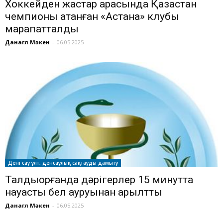
Хоккейден жастар арасында Қазақстан
чемпионы атанған «Астана» клубы
марапатталды
Данагүл Мәкен
-
06.05.2025
Дені сау ұлт, денсаулық сақтауды дамыту
Талдықорғанда дәрігерлер 15 минутта
науқасты бел ауруынан арылтты
Данагүл Мәкен
-
06.05.2025