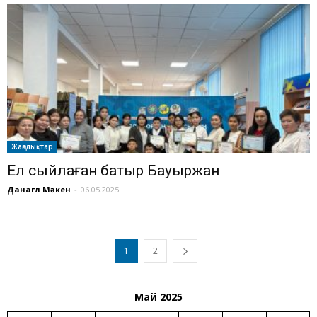
Жаңалықтар
Ел сыйлаған батыр Бауыржан
Данагүл Мәкен
-
06.05.2025
1
2
Май 2025