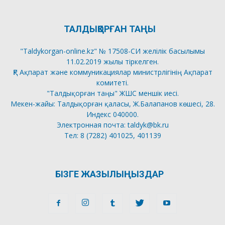
ТАЛДЫҚОРҒАН ТАҢЫ
"Taldykorgan-online.kz" № 17508-СИ желілік басылымы
11.02.2019 жылы тіркелген.
ҚР Ақпарат және коммуникациялар министрлігінің Ақпарат
комитеті.
"Талдықорған таңы" ЖШС меншік иесі.
Мекен-жайы: Талдықорған қаласы, Ж.Балапанов көшесі, 28.
Индекс 040000.
Электронная почта: taldyk@bk.ru
Тел: 8 (7282) 401025, 401139
БІЗГЕ ЖАЗЫЛЫҢЫЗДАР