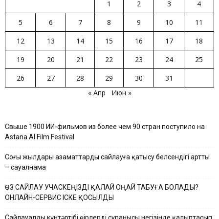
1
2
3
4
5
6
7
8
9
10
11
12
13
14
15
16
17
18
19
20
21
22
23
24
25
26
27
28
29
30
31
« Апр
Июн »
Свыше 1900 ИИ-фильмов из более чем 90 стран поступило на
Astana AI Film Festival
Соңғы жылдары азаматтардың сайлауға қатысу белсендігі артты
– сауалнама
ӨЗ САЙЛАУ УЧАСКЕҢІЗДІ ҚАЛАЙ ОҢАЙ ТАБУҒА БОЛАДЫ?
ОНЛАЙН-СЕРВИС ІСКЕ ҚОСЫЛДЫ
Сайлауалды күнтәртібі өңірлердің сұранысы негізінде қалыптасып