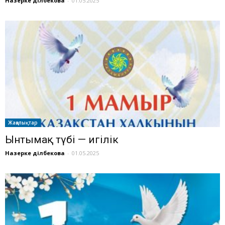
Назерке Әділбекова
-
01.05.2025
Жаңалықтар
Ынтымақ түбі — игілік
Назерке Әділбекова
-
01.05.2025