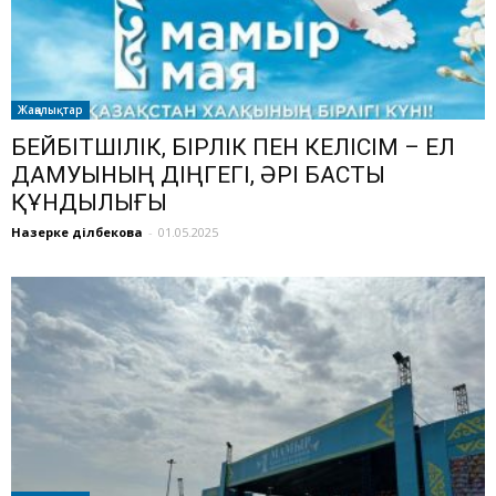
Жаңалықтар
БЕЙБІТШІЛІК, БІРЛІК ПЕН КЕЛІСІМ – ЕЛ
ДАМУЫНЫҢ ДІҢГЕГІ, ӘРІ БАСТЫ
ҚҰНДЫЛЫҒЫ
Назерке Әділбекова
-
01.05.2025