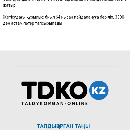
жатыр
Жетісудағы құрылыс: биыл 64 нысан пайдалануға беріліп, 3300-
ден астам пәтер тапсырылады
ТАЛДЫҚОРҒАН ТАҢЫ