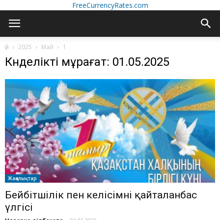
FreeCurrencyRates.com
үй
2025
Май
1
Күнделікті мұрағат: 01.05.2025
Жаңалықтар
Бейбітшілік пен келісімнің қайталанбас
үлгісі