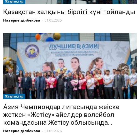
Жаңалықтар
Қазақстан халқының бірлігі күні тойланды
Назерке Әділбекова
-
01.05.2025
Жаңалықтар
Азия Чемпиондар лигасында жеңіске
жеткен «Жетісу» әйелдер волейбол
командасына Жетісу облысында...
Назерке Әділбекова
-
01.05.2025