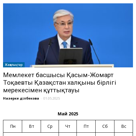
Жаңалықтар
Мемлекет басшысы Қасым-Жомарт
Тоқаевтың Қазақстан халқының бірлігі
мерекесімен құттықтауы
Назерке Әділбекова
-
01.05.2025
Май 2025
Пн
Вт
Ср
Чт
Пт
Сб
Вс