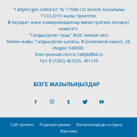
"Taldykorgan-online.kz" № 17508-СИ желілік басылымы
11.02.2019 жылы тіркелген.
ҚР Ақпарат және коммуникациялар министрлігінің Ақпарат
комитеті.
"Талдықорған таңы" ЖШС меншік иесі.
Мекен-жайы: Талдықорған қаласы, Ж.Балапанов көшесі, 28.
Индекс 040000.
Электронная почта: taldyk@bk.ru
Тел: 8 (7282) 401025, 401139
БІЗГЕ ЖАЗЫЛЫҢЫЗДАР
Сайт ережесі
Редакция ұжымы
Материалдарды қолдану
Жарнама