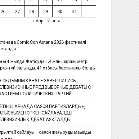
26
27
28
29
30
31
« Апр
Июн »
станада Comic Con Astana 2026 фестивалі
асталды
оңғы 4 жылда Жетісуда 1,4 млн шаршы метр
ұрғын үй салынды: 41 отбасы баспаналы болды
А СЕДЬМОМ КАНАЛЕ ЗАВЕРШИЛИСЬ
ЕЛЕВИЗИОННЫЕ ПРЕДВЫБОРНЫЕ ДЕБАТЫ С
ЧАСТИЕМ ПОЛИТИЧЕСКИХ ПАРТИЙ
ЕТІНШІ АРНАДА САЯСИ ПАРТИЯЛАРДЫҢ
АТЫСУЫМЕН ӨТКЕН САЙЛАУАЛДЫ
ЕЛЕВИЗИЯЛЫҚ ДЕБАТ АЯҚТАЛДЫ
ұрылтай сайлауы – саяси жаңғырудың маңызды
адамы