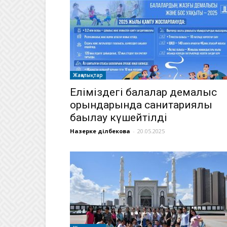
Жаңалықтар
Еліміздегі балалар демалыс
орындарында санитариялық
бақылау күшейтілді
Назерке Әділбекова
-
20.05.2025