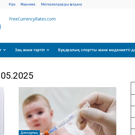
Кіру
Жарнама
Материалдарды қолдану
FreeCurrencyRates.com
т
Заң және тәртіп
Бұқаралық спортты және мәдениетті д
.05.2025
Денсаулық