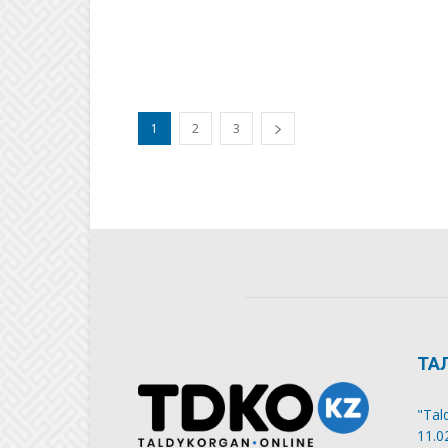
1
2
3
ТА
"Tal
11.0