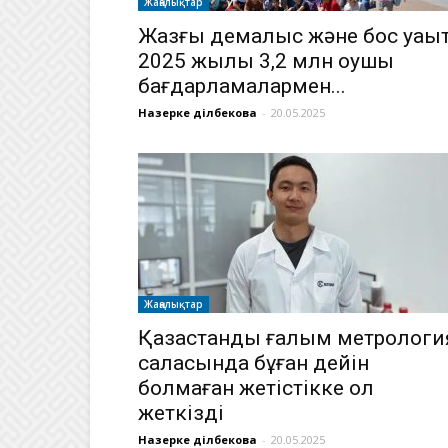
Жаңалықтар
Жазғы демалыс және бос уақыт
2025 жылы 3,2 млн оқушы
бағдарламалармен...
Назерке Әділбекова
-
20.05.2025
Жаңалықтар
Қазақстандық ғалым метрологи
саласында бұған дейін
болмаған жетістікке қол
жеткізді
Назерке Әділбекова
-
20.05.2025