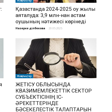
Жаңалықтар
:
Қазақстанда 2024-2025 оқу жылы
аяқталуда: 3,9 млн-нан астам
оқушының нәтижесі көрінеді
Назерке Әділбекова
-
20.05.2025
Жаңалықтар
я
ЖЕТІСУ ОБЛЫСЫНДА
КВАЗИМЕМЛЕКЕТТІК СЕКТОР
СУБЪЕКТІСІНІҢ ІС-
ӘРЕКЕТТЕРІНДЕ
БӘСЕКЕЛЕСТІК ТАЛАПТАРЫН