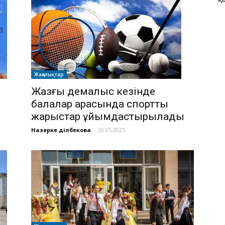
Жаңалықтар
Жазғы демалыс кезінде
балалар арасында спорттық
жарыстар ұйымдастырылады
Назерке Әділбекова
-
20.05.2025