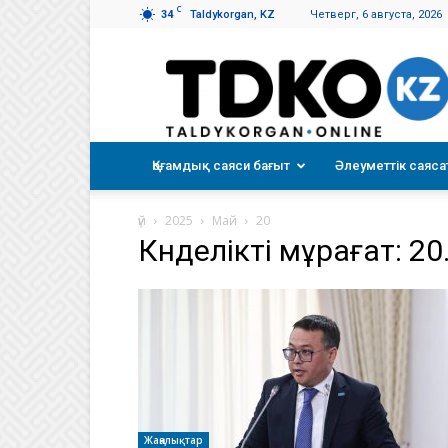
C
34
Taldykorgan, KZ
Четверг, 6 августа, 2026
Талдықорған
таңы
Қоғамдық саяси бағыт
Әлеуметтік саяса
үй
2025
Май
20
Күнделікті мұрағат: 20
Жаңалықтар