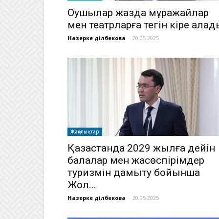
Оқушылар жазда мұражайлар
мен театрларға тегін кіре алад
Назерке Әділбекова
-
20.05.2025
Жаңалықтар
Қазақстанда 2029 жылға дейін
балалар мен жасөспірімдер
туризмін дамыту бойынша
Жол...
Назерке Әділбекова
-
20.05.2025