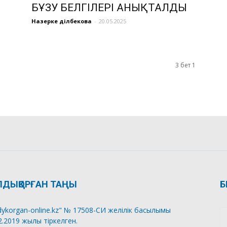
БҰЗУ БЕЛГІЛЕРІ АНЫҚТАЛДЫ
Назерке Әділбекова
-
20.05.2025
3 бет 1
ЛДЫҚОРҒАН ТАҢЫ
Б
dykorgan-online.kz" № 17508-СИ желілік басылымы
2.2019 жылы тіркелген.