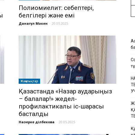
Полиомиелит: себептері,
ы
белгілері және емі
Данагүл Мәкен
-
20.05.2025
А
б
С
т
Н
Жаңалықтар
Т
Қазақстанда «Назар аударыңыз
У
– балалар!» жедел-
Ж
профилактикалық іс-шарасы
Қ
басталды
Т
Назерке Әділбекова
-
20.05.2025
Қ
қ