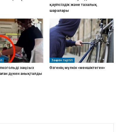
қауіпсіздік және тазалық
шаралары
іп
Заң мен тәртіп
алкогольді заңсыз
Өзгенің мүлкін «меншіктеген»
даған дүкен анықталды