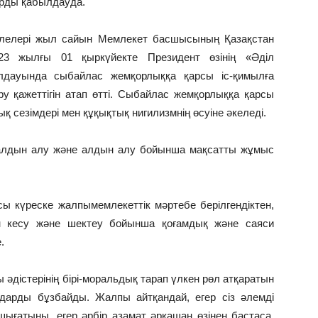
арды қабылдауда.
елелері жыл сайын Мемлекет басшысының Қазақстан
3 жылғы 01 қыркүйекте Президент өзінің «Әділ
лдауында сыбайлас жемқорлыққа қарсы іс-қимылға
у қажеттігін атап өтті. Сыбайлас жемқорлыққа қарсы
қ сезімдері мен құқықтық нигилизмнің өсуіне әкеледі.
 алдын алу және алдын алу бойынша мақсатты жұмыс
сы күреске жалпымемлекеттік мәртебе берілгендіктен,
ын кесу және шектеу бойынша қоғамдық және саяси
.
әдістерінің бірі-моральдық тарап үлкен рөл атқаратын
ңдарды бұзбайды. Жалпы айтқандай, егер сіз әлемді
ан шығатыны, егер әрбір азамат әрқашан өзінен бастаса,