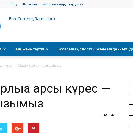
6
Кіру
Жарнама
Материалдарды қолдану
FreeCurrencyRates.com
т
Заң және тәртіп
Бұқаралық спортты және мәдениетті д
 күрес — біздің ортақ парызымыз
лыққа қарсы күрес —
арызымыз
142
вит