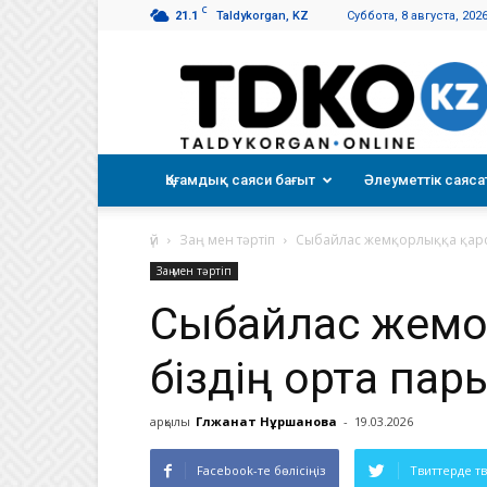
C
21.1
Taldykorgan, KZ
Суббота, 8 августа, 202
Талдықорған
таңы
Қоғамдық саяси бағыт
Әлеуметтік саяса
үй
Заң мен тәртіп
Сыбайлас жемқорлыққа қарсы
Заң мен тәртіп
Сыбайлас жемқор
біздің ортақ п
арқылы
Гүлжанат Нұршанова
-
19.03.2026
Facebook-те бөлісіңіз
Твиттерде т