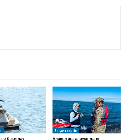
РДЫҢ КӨП
іп
Заң мен тәртіп
ріне бақылау
Алакөл жағалауындағы