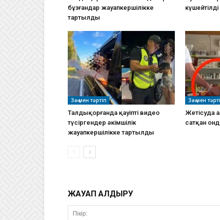
бұзғандар жауапкершілікке
күшейтілді
тартылды
Заң мен тәртіп
Заң мен тәрт
Талдықорғанда қауіпті видео
Жетісуда 
түсіргендер әкімшілік
сатқан он
жауапкершілікке тартылды
ЖАУАП ҚАЛДЫРУ