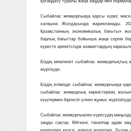
қатаңдату туралы жаңа заңдар мен нормал
Сыбайлас жемқорлыққа қарсы күрес мәс
халқына Жолдауында жарияланады. 202
Қазақстанның экономикалық бағыты» жо
барлық бағыттар бойынша жаңа серпін бер
күресте әрекетсіздік азаматтардың наразылы
Біздің мемлекет сыбайлас жемқорлықтың
жүргізуде.
Біздің елімізде сыбайлас жемқорлыққа қар
сыбайлас жемқорлық көріністерінің жол
күштермен бірлесіп үлкен жұмыс жүргізілуде
Сыбайлас жемқорлықпен күресудің маңызды 
заңды сақтау. Өйткені, тәкаппар адам за
өзгерткіңіз келсе, өзіңізді өзгертіңіз. Бұд