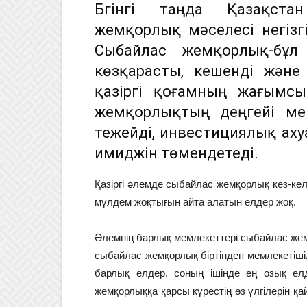
Бүгінгі таңда Қазақста
жемқорлық мәселесі негізг
Сыбайлас жемқорлық-бұл ү
көзқарасты, кешенді және
қазіргі қоғамның жағымсы
жемқорлықтың деңгейі м
тежейді, инвестициялық ахуа
имиджін төмендетеді.
Қазіргі әлемде сыбайлас жемқорлық кез-ке
мүлдем жоқтығын айта алатын елдер жоқ.
Әлемнің барлық мемлекеттері сыбайлас жем
сыбайлас жемқорлық біртіндеп мемлекетіші
барлық елдер, соның ішінде ең озық ел
жемқорлыққа қарсы күрестің өз үлгілерін қ