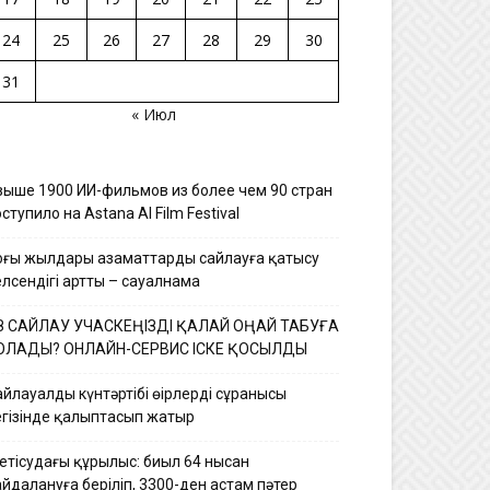
24
25
26
27
28
29
30
31
« Июл
выше 1900 ИИ-фильмов из более чем 90 стран
ступило на Astana AI Film Festival
оңғы жылдары азаматтардың сайлауға қатысу
елсендігі артты – сауалнама
З САЙЛАУ УЧАСКЕҢІЗДІ ҚАЛАЙ ОҢАЙ ТАБУҒА
ОЛАДЫ? ОНЛАЙН-СЕРВИС ІСКЕ ҚОСЫЛДЫ
йлауалды күнтәртібі өңірлердің сұранысы
егізінде қалыптасып жатыр
етісудағы құрылыс: биыл 64 нысан
йдалануға беріліп, 3300-ден астам пәтер