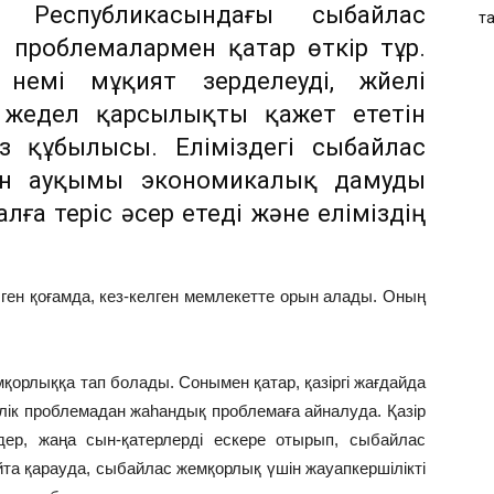
н Республикасындағы сыбайлас
т
і проблемалармен қатар өткір тұр.
немі мұқият зерделеуді, жүйелі
 жедел қарсылықты қажет ететін
з құбылысы. Еліміздегі сыбайлас
ен ауқымы экономикалық дамуды
лға теріс әсер етеді және еліміздің
лген қоғамда, кез-келген мемлекетте орын алады. Оның
қорлыққа тап болады. Сонымен қатар, қазіргі жағдайда
лік проблемадан жаһандық проблемаға айналуда. Қазір
дер, жаңа сын-қатерлерді ескере отырып, сыбайлас
айта қарауда, сыбайлас жемқорлық үшін жауапкершілікті