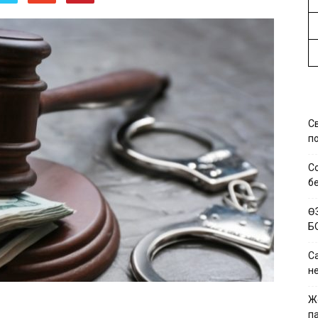
С
по
С
б
Ө
Б
Са
н
Ж
па