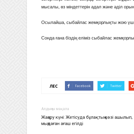
мысалы, өз міндеттерін адал және әділ ор
Осылайша, сыбайлас жемқорлықты жою үшін 
Сонда ғана біздің еліміз сыбайлас жемқорлы
ҮЛЕС
Facebook
Twitter
Алдыңғы мақала
Жаңару күні: Жетісуда бұлақтың көзі ашылып,
мыңдаған ағаш егілді