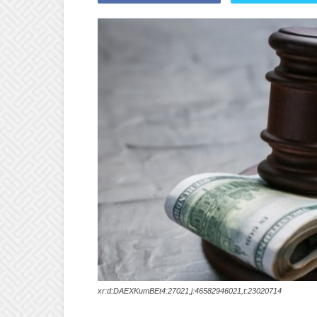
xr:d:DAEXKumBEt4:27021,j:46582946021,t:23020714