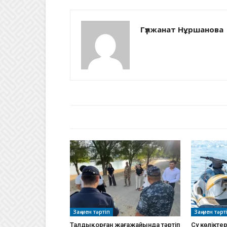
Гүлжанат Нұршанова
БАЙЛАНЫСТЫ МАҚАЛАЛАР
АВТО
Заң мен тәртіп
Заң мен тәрт
Талдықорған жағажайында тәртіп
Су көлікте