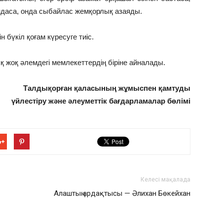
ындаса, онда сыбайлас жемқорлық азаяды.
бүкіл қоғам күресуге тиіс.
қ жоқ әлемдегі мемлекеттердің біріне айналады.
Талдықорған қаласының жұмыспен қамтуды
үйлестіру және әлеуметтік бағдарламалар бөлімі
Келесі мақалада
Алаштың ардақтысы — Әлихан Бөкейхан