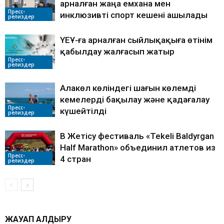
арналған жаңа емхана мен
Пресс-
инклюзивті спорт кешені ашылады
релиздер
ҮЕҰ-ға арналған сыйлықақыға өтінім
қабылдау жалғасып жатыр
Пресс-
релиздер
Алакөл көліндегі шағын көлемді
кемелерді бақылау және қадағалау
Пресс-
күшейтілді
релиздер
В Жетісу фестиваль «Tekeli Baldyrgan
Half Marathon» объединил атлетов из
Пресс-
4 стран
релиздер
ЖАУАП ҚАЛДЫРУ