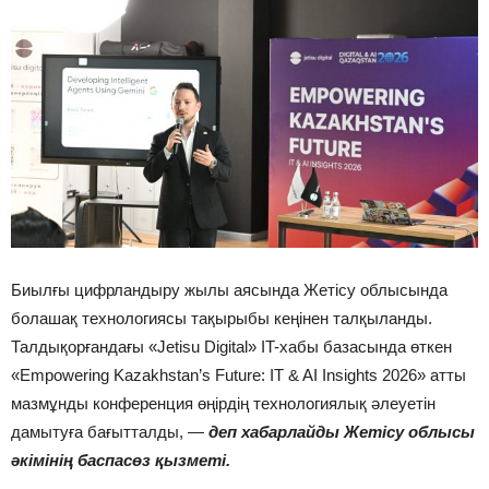
Биылғы цифрландыру жылы аясында Жетісу облысында
болашақ технологиясы тақырыбы кеңінен талқыланды.
Талдықорғандағы «Jetisu Digital» IT-хабы базасында өткен
«Empowering Kazakhstan’s Future: IT & AI Insights 2026» атты
мазмұнды конференция өңірдің технологиялық әлеуетін
дамытуға бағытталды, —
деп хабарлайды Жетісу облысы
әкімінің баспасөз қызметі.