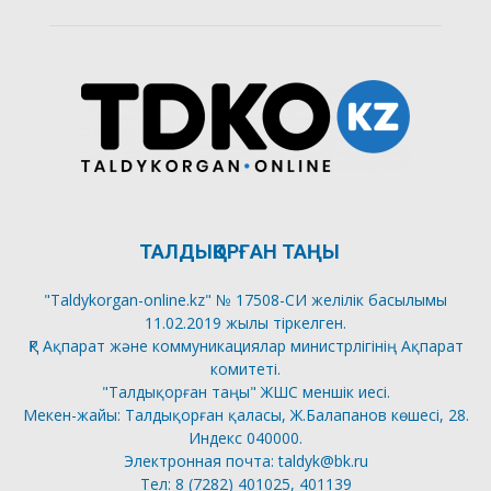
ТАЛДЫҚОРҒАН ТАҢЫ
"Taldykorgan-online.kz" № 17508-СИ желілік басылымы
11.02.2019 жылы тіркелген.
ҚР Ақпарат және коммуникациялар министрлігінің Ақпарат
комитеті.
"Талдықорған таңы" ЖШС меншік иесі.
Мекен-жайы: Талдықорған қаласы, Ж.Балапанов көшесі, 28.
Индекс 040000.
Электронная почта: taldyk@bk.ru
Тел: 8 (7282) 401025, 401139