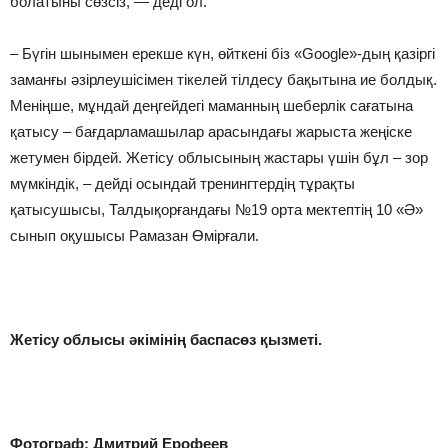
болатыны сөзсіз, — деді ол.
– Бүгін шынымен ерекше күн, өйткені біз «Google»-дың қазіргі
заманғы әзірлеушісімен тікелей тілдесу бақытына ие болдық.
Меніңше, мұндай деңгейдегі маманның шеберлік сағатына
қатысу – бағдарламашылар арасындағы жарыста жеңіске
жетумен бірдей. Жетісу облысының жастары үшін бұл – зор
мүмкіндік, – дейді осындай тренингтердің тұрақты
қатысушысы, Талдықорғандағы №19 орта мектептің 10 «Ә»
сынып оқушысы Рамазан Өмірғали.
Жетісу облысы әкімінің баспасөз қызметі.
Фотограф: Дмитрий Ерофеев