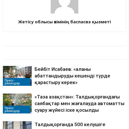
Жетісу облысы әкімінің баспасөз қызметі
БАЙЛАНЫСТЫ МАҚАЛАЛАР
АВТОРДЫҢ КӨП
Бейбіт Исабаев: «Қаланы
абаттандыруды кешенді түрде
Пресс-
қарастыру керек»
релиздер
«Таза Қазақстан»: Талдықорғандағы
саябақтар мен жағалауда автоматты
Пресс-
суару жүйесі іске қосылды
релиздер
Талдықорғанда 500 келушіге