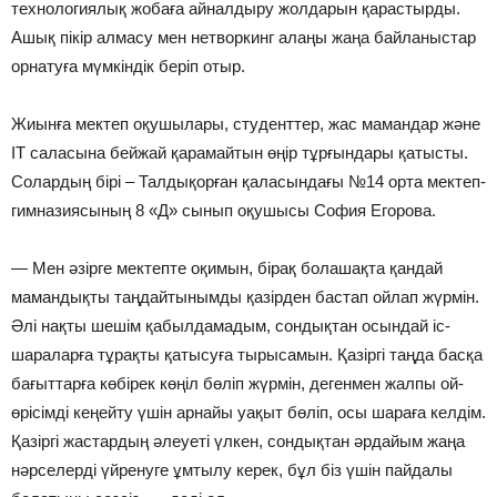
технологиялық жобаға айналдыру жолдарын қарастырды.
Ашық пікір алмасу мен нетворкинг алаңы жаңа байланыстар
орнатуға мүмкіндік беріп отыр.
Жиынға мектеп оқушылары, студенттер, жас мамандар және
IT саласына бейжай қарамайтын өңір тұрғындары қатысты.
Солардың бірі – Талдықорған қаласындағы №14 орта мектеп-
гимназиясының 8 «Д» сынып оқушысы София Егорова.
— Мен әзірге мектепте оқимын, бірақ болашақта қандай
мамандықты таңдайтынымды қазірден бастап ойлап жүрмін.
Әлі нақты шешім қабылдамадым, сондықтан осындай іс-
шараларға тұрақты қатысуға тырысамын. Қазіргі таңда басқа
бағыттарға көбірек көңіл бөліп жүрмін, дегенмен жалпы ой-
өрісімді кеңейту үшін арнайы уақыт бөліп, осы шараға келдім.
Қазіргі жастардың әлеуеті үлкен, сондықтан әрдайым жаңа
нәрселерді үйренуге ұмтылу керек, бұл біз үшін пайдалы