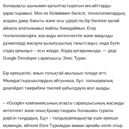
болашақты шынымен қалыптастыратын инсайттарды
қарастырамыз. Мен өз біліміммен бөлісіп, технологиялардың
алдағы даму бағыты және осы үдерістің бір бөлігіне қалай
айнала алатынымыз жайлы баяндаймын. Егер
технологияларға, жасанды интеллектіге және маңызды
дүниелерді жасауға қызығушылық танытсаңыз, онда бүгін
сіздің орныңыз – осы жерде, біздің қатарымызда, — деді
Google Developer сарапшысы Энес Туран.
Бір ерекшелігі, жиын толықтай ағылшын тілінде өтті.
Ұйымдастырушылардың айтуынша, бұл халықаралық
деңгейдегі тәжірибені тікелей қабылдауға жол ашады.
– «Google» компаниясының атақты сарапшысының жасанды
интеллект және оның Қазақстандағы болашағы туралы
дәрісін тыңдадық. Бұл – талдықорғандықтар үшін ерекше
мүмкіндік, өйткені бізге Түркиядан маман арнайы келіп отыр.