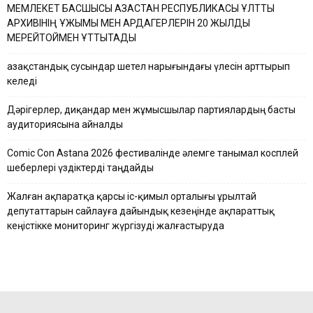
МЕМЛЕКЕТ БАСШЫСЫ ҚАЗАҚСТАН РЕСПУБЛИКАСЫ ҰЛТТЫҚ
АРХИВІНІҢ ҰЖЫМЫ МЕН АРДАГЕРЛЕРІН 20 ЖЫЛДЫҚ
МЕРЕЙТОЙМЕН ҚҰТТЫҚТАДЫ
Қазақстандық сусындар шетел нарығындағы үлесін арттырып
келеді
Дәрігерлер, диқандар мен жұмысшылар партиялардың басты
аудиториясына айналды
Comic Con Astana 2026 фестивалінде әлемге танымал косплей
шеберлері үздіктерді таңдайды
Жалған ақпаратқа қарсы іс-қимыл орталығы Құрылтай
депутаттарын сайлауға дайындық кезеңінде ақпараттық
кеңістікке мониторинг жүргізуді жалғастыруда