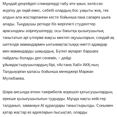
Мұндай деңгейдегі спикерлерді табу өте қиын, келіссөз
жүргізу де оңай емес, себебі олардың бос уақыты жоқ, тек
алдын ала жоспарланған кесте бойынша ғана сапарға шыға
алады. Тыңдаушы ретінде біз жергілікті студенттер
арасындағы әзірлеушілерді, осы бағытқа қызығушылық
танытатын әрі үлгерімі жақсы мектеп оқушыларын, сондай-ақ
шетелдік мамандармен ынтымақтастыққа ниетті адамдар
мен мамандарды шақырдық. Бүгінгі ақпарат баршаға
пайдалы болады деп сенемін, – дейді
ұйымдастырушылардың бірі, «Астана Хаб» АКҚ-ның
Талдықорған қаласы бойынша менеджері Маржан
Мүлкібаева.
Шара аясында өткен тәжірибелік воркшоп қатысушылардың
ерекше қызығушылығын тудырды. Мұнда нақты кейстер
талданып, заманауи AI құралдары таныстырылды. Сонымен
қатар жастар өз идеяларын пысықтап, оларды