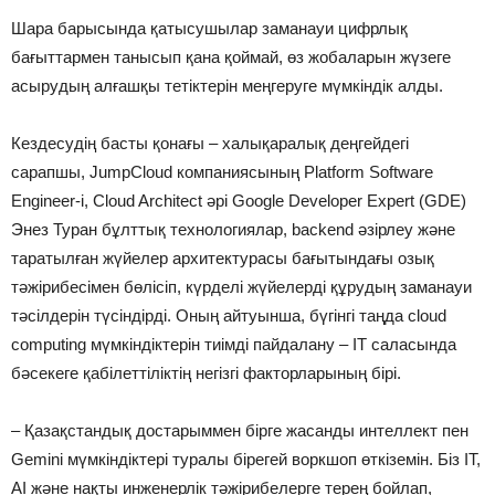
Шара барысында қатысушылар заманауи цифрлық
бағыттармен танысып қана қоймай, өз жобаларын жүзеге
асырудың алғашқы тетіктерін меңгеруге мүмкіндік алды.
Кездесудің басты қонағы – халықаралық деңгейдегі
сарапшы, JumpCloud компаниясының Platform Software
Engineer-і, Cloud Architect әрі Google Developer Expert (GDE)
Энез Туран бұлттық технологиялар, backend әзірлеу және
таратылған жүйелер архитектурасы бағытындағы озық
тәжірибесімен бөлісіп, күрделі жүйелерді құрудың заманауи
тәсілдерін түсіндірді. Оның айтуынша, бүгінгі таңда cloud
computing мүмкіндіктерін тиімді пайдалану – IT саласында
бәсекеге қабілеттіліктің негізгі факторларының бірі.
– Қазақстандық достарыммен бірге жасанды интеллект пен
Gemini мүмкіндіктері туралы бірегей воркшоп өткіземін. Біз IT,
AI және нақты инженерлік тәжірибелерге терең бойлап,