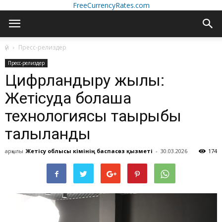
FreeCurrencyRates.com
үй
Пресс-релиздер
Пресс-релиздер
Цифрландыру жылы:
Жетісуда болашақ
технологиясы тақырыбы
талқыланды
арқылы
Жетісу облысы әкімінің баспасөз қызметі
-
30.03.2026
174