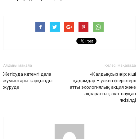
Алдыңғы мақала
Келесі мақалада
Жетісуда көктемгі дала
«Қалдықсыз өмір: кіші
жұмыстары қарқынды
қадамдар – үлкен өзгерістер»
жүруде
атты экологиялық акция және
ақпараттық эко-науқан
өткізілді