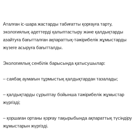
Аталған іс-шара жастарды табиғатты қорғауға тарту,
экологиялық әдеттерді қалыптастыру және қалдықтарды
азайтуға бағытталған ақпараттық-тәжірибелік жұмыст
арды
жүзеге асыруға бағытталды.
Экологиялық сенбілік барысында қатысушылар:
– саябақ аумағын тұрмыстық қалдықтардан тазалады;
– қалдықтарды сұрыптау бойынша тәжірибелік жұмыстар
жүргізді;
– қоршаған ортаны қорғау тақырыбында ақпараттық
түсіндіру
жұмыстарын жүргізді.