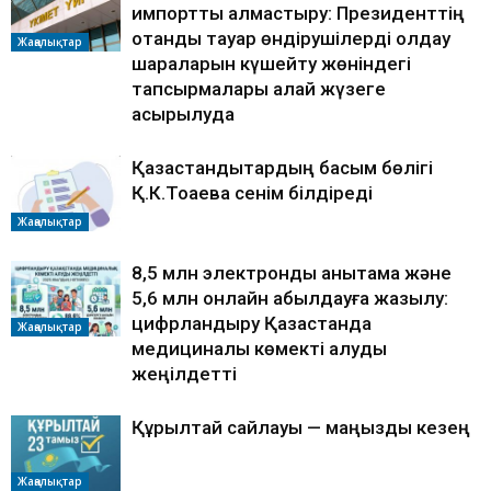
импортты алмастыру: Президенттің
отандық тауар өндірушілерді қолдау
Жаңалықтар
шараларын күшейту жөніндегі
тапсырмалары қалай жүзеге
асырылуда
Қазақстандықтардың басым бөлігі
Қ.К.Тоқаевқа сенім білдіреді
Жаңалықтар
8,5 млн электрондық анықтама және
5,6 млн онлайн қабылдауға жазылу:
цифрландыру Қазақстанда
Жаңалықтар
медициналық көмекті алуды
жеңілдетті
Құрылтай сайлауы — маңызды кезең
Жаңалықтар