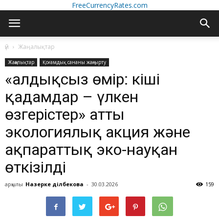
FreeCurrencyRates.com
үй
Жаңалықтар
Жаңалықтар
Қоғамдық сананы жаңғырту
«Қалдықсыз өмір: кіші
қадамдар – үлкен
өзгерістер» атты
экологиялық акция және
ақпараттық эко-науқан
өткізілді
арқылы
Назерке Әділбекова
-
30.03.2026
159