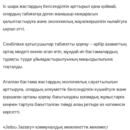
Іс-шара жастардың белсенділігін арттырып қана қоймай,
олардың табиғатқа деген жанашыр көзқарасын
қалыптастыруға және экологиялық жауапк
ершілігін нығайтуға
ықпал етті.
Сенбілікке қатысушылар табиғатты қорғау – әрбір азаматтың
ортақ міндеті екенін атап өтіп, мұндай игі бастамалардың
тұрақты түрде ұйымдастырылуының маңыздылығына
тоқталды.
Аталған бастама жастардың экологиялық сауаттылығын
арттыруға, олардың әлеуметтік белсенділігін күшейтуге және
қоршаған ортаны қорғау бағытындағы қоғамдық жұмыстарға
кеңінен тартуға бағытталған тиімді алаң ретінде өз нәтижесін
көрсетті.
«
Jetisu Jastary
»
коммуналдық мемлекеттік
мекемесі