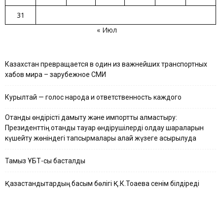
31
« Июл
Казахстан превращается в один из важнейших транспортных
хабов мира – зарубежное СМИ
Курылтай — голос народа и ответственность каждого
Отандық өндірісті дамыту және импортты алмастыру:
Президенттің отандық тауар өндірушілерді қолдау шараларын
күшейту жөніндегі тапсырмалары қалай жүзеге асырылуда
Тамыз ҰБТ-сы басталды
Қазақстандықтардың басым бөлігі Қ.К.Тоқаевқа сенім білдіреді