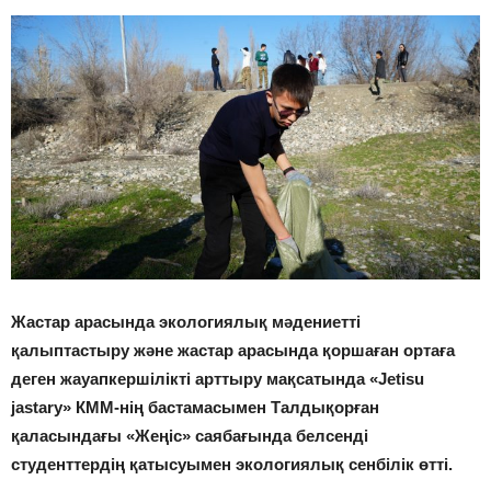
Ж
астар арасында
экологиялық мәдениетті
қалыптастыру және жастар арасында қоршаған ортаға
деген жауапкершілікті арттыру мақсатында «Jetisu
jastary» КММ-нің бастамасымен Талдықорған
қаласындағы
«
Жеңіс
»
саябағында белсенді
студенттердің қатысу
ымен экологиялық сенбілік өтті.