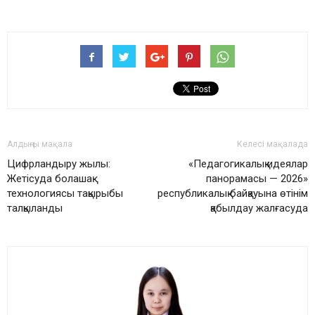
Алдыңғы мақала
Келесі мақалада
Цифрландыру жылы:
«Педагогикалық идеялар
Жетісуда болашақ
панорамасы — 2026»
технологиясы тақырыбы
республикалық байқауына өтінім
талқыланды
қабылдау жалғасуда