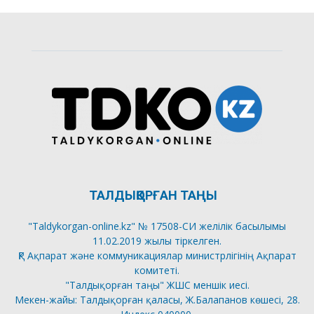
ТАЛДЫҚОРҒАН ТАҢЫ
"Taldykorgan-online.kz" № 17508-СИ желілік басылымы
11.02.2019 жылы тіркелген.
ҚР Ақпарат және коммуникациялар министрлігінің Ақпарат
комитеті.
"Талдықорған таңы" ЖШС меншік иесі.
Мекен-жайы: Талдықорған қаласы, Ж.Балапанов көшесі, 28.