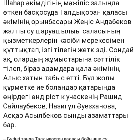
Шаһар әкімдігінің мәжіліс залында
өткен басқосуда Талдықорған қаласы
әкімінің орынбасары Жеңіс Андабеков
жалпы су шаруашылығы саласының
қызметкерлерін кәсіби мерекесімен
құттықтап, ізгі тілегін жеткізді. Сондай-
ақ, олардың жұмыстарына сәттілік
тілеп, біраз адамдарға қала әкімінің
Алғыс хатын табыс етті. Бұл жолғы
құрметке ие болғандар қатарында
өңірдегі өндірістік учаскенің Рашид
Сайлаубеков, Назигүл Әуезханова,
Асқар Асылбеков сынды азаматтары
бар.
– Бүгінгі таңда Талдықорған қаласы бойынша су