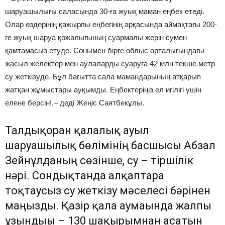
шаруашылығы саласында 30-ға жуық маман еңбек етеді.
Олар өздерінің қажырлы еңбегінің арқасында аймақтағы 200-
ге жуық шаруа қожалығының суармалы жерін сумен
қамтамасыз етуде. Сонымен бірге облыс орталығындағы
жасыл желектер мен аулаларды суаруға 42 млн текше метр
су жеткізуде. Бұл бағытта сала мамандарының атқарып
жатқан жұмыстары ауқымды. Еңбектеріңіз ел игілігі үшін
елене берсін!,– деді Жеңіс Саятбекұлы.
Талдықорған қалалық ауыл
шаруашылық бөлімінің басшысы Абзал
Зейнұлданың сөзінше, су – тіршілік
нәрі. Сондықтанда алқаптарға
тоқтаусыз су жеткізу мәселесі бәрінен
маңызды. Қазір қала аумағында жалпы
ұзындығы – 130 шақырымнан асатын