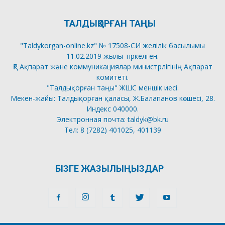
ТАЛДЫҚОРҒАН ТАҢЫ
"Taldykorgan-online.kz" № 17508-СИ желілік басылымы
11.02.2019 жылы тіркелген.
ҚР Ақпарат және коммуникациялар министрлігінің Ақпарат
комитеті.
"Талдықорған таңы" ЖШС меншік иесі.
Мекен-жайы: Талдықорған қаласы, Ж.Балапанов көшесі, 28.
Индекс 040000.
Электронная почта: taldyk@bk.ru
Тел: 8 (7282) 401025, 401139
БІЗГЕ ЖАЗЫЛЫҢЫЗДАР