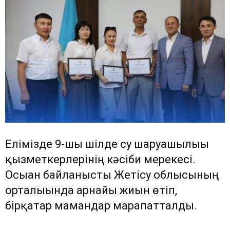
Елімізде 9-шы шілде су шаруашылығы
қызметкерлерінің кәсіби мерекесі.
Осыған байланысты Жетісу облысының
орталығында арнайы жиын өтіп,
бірқатар мамандар марапатталды.