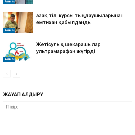
Аймақ
Қазақ тілі курсы тыңдаушыларынан
емтихан қабылданды
Аймақ
Жетісулық шекарашылар
ультрамарафон жүгірді
Аймақ
ЖАУАП ҚАЛДЫРУ