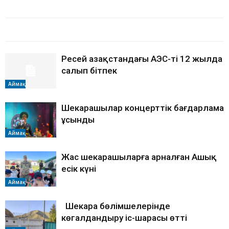
БАЙЛАНЫСТЫ МАҚАЛАЛАР
АВТОРДЫҢ КӨП
Ресей Қазақстандағы АЭС-ті 12 жылда
салып бітпек
Аймақ
Шекарашылар концерттік бағдарлама
ұсынды
Аймақ
Жас шекарашыларға арналған Ашық
есік күні
Аймақ
Шекара бөлімшелерінде
көгалдандыру іс-шарасы өтті