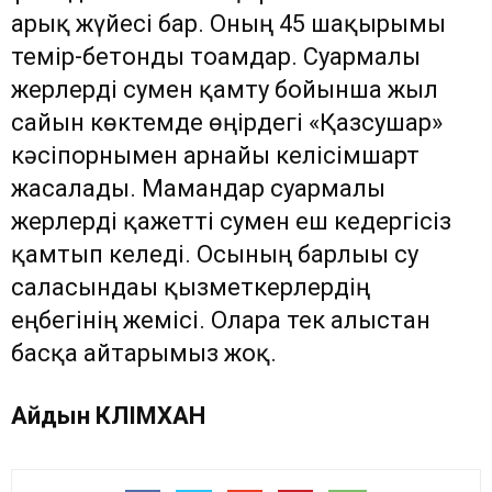
арық жүйесі бар. Оның 45 шақырымы
темір-бетонды тоғамдар. Суармалы
жерлерді сумен қамту бойынша жыл
сайын көктемде өңірдегі «Қазсушар»
кәсіпорнымен арнайы келісімшарт
жасалады. Мамандар суармалы
жерлерді қажетті сумен еш кедергісіз
қамтып келеді. Осының барлығы су
саласындағы қызметкерлердің
еңбегінің жемісі. Оларға тек алғыстан
басқа айтарымыз жоқ.
Айдын КӘЛІМХАН