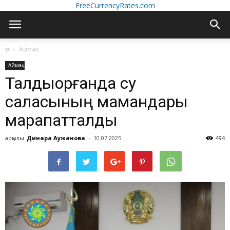
FreeCurrencyRates.com
үй
Аймақ
Аймақ
Талдықорғанда су
саласының мамандары
марапатталды
арқылы
Динара Аужанова
-
10.07.2025
494