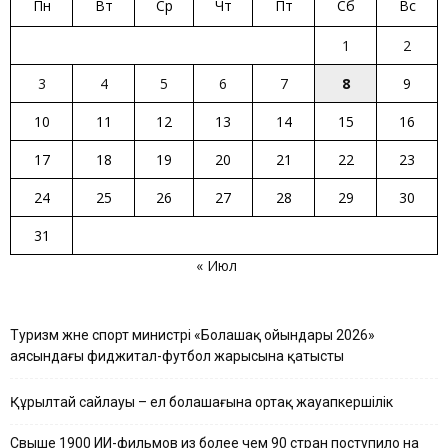
Пн
Вт
Ср
Чт
Пт
Сб
Вс
1
2
3
4
5
6
7
8
9
10
11
12
13
14
15
16
17
18
19
20
21
22
23
24
25
26
27
28
29
30
31
« Июл
Туризм және спорт министрі «Болашақ ойындары 2026»
аясындағы фиджитал-футбол жарысына қатысты
Құрылтай сайлауы – ел болашағына ортақ жауапкершілік
Свыше 1900 ИИ-фильмов из более чем 90 стран поступило на