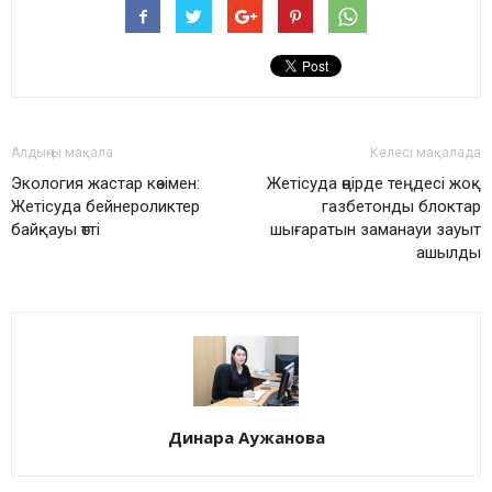
Алдыңғы мақала
Келесі мақалада
Экология жастар көзімен:
Жетісуда өңірде теңдесі жоқ
Жетісуда бейнероликтер
газбетонды блоктар
байқауы өтті
шығаратын заманауи зауыт
ашылды
Динара Аужанова