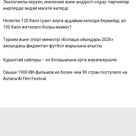
Экологиялық керуен, инклюзия және өндірісті қолдау: партиялар
өңірлерде қандай мәселе көтерді
Неліктен 120 балл грант алуға әрдайым кепілдік бермейді, ал
100 балл жеткілікті болуы мүмкін?
Туризм және спорт министрі «Болашақ ойындары 2026»
аясындағы фиджитал-футбол жарысына қатысты
Құрылтай сайлауы – ел болашағына ортақ жауапкершілік
Свыше 1900 ИИ-фильмов из более чем 90 стран поступило на
Astana AI Film Festival