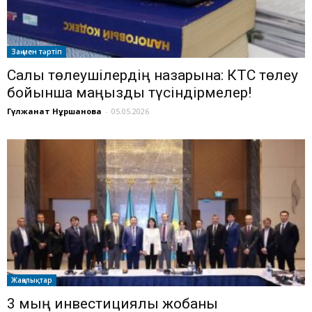
Заң мен тәртіп
Салық төлеушілердің назарына: КТС төлеу
бойынша маңызды түсіндірмелер!
Гүлжанат Нұршанова
-
05.05.2026
Жаңалықтар
3 мың инвестициялық жобаны