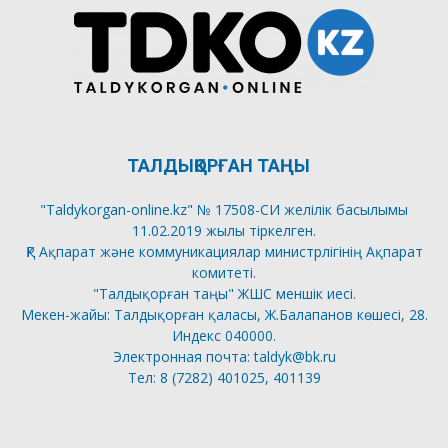
ТАЛДЫҚОРҒАН ТАҢЫ
"Taldykorgan-online.kz" № 17508-СИ желілік басылымы
11.02.2019 жылы тіркелген.
ҚР Ақпарат және коммуникациялар министрлігінің Ақпарат
комитеті.
"Талдықорған таңы" ЖШС меншік иесі.
Мекен-жайы: Талдықорған қаласы, Ж.Балапанов көшесі, 28.
Индекс 040000.
Электронная почта: taldyk@bk.ru
Тел: 8 (7282) 401025, 401139