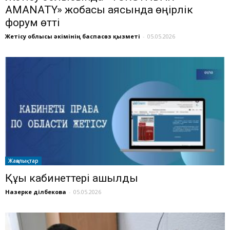
AMANATY» жобасы аясында өңірлік
форум өтті
Жетісу облысы әкімінің баспасөз қызметі
-
05.05.2026
Жаңалықтар
Құқық кабинеттері ашылды
Назерке Әділбекова
-
05.05.2026