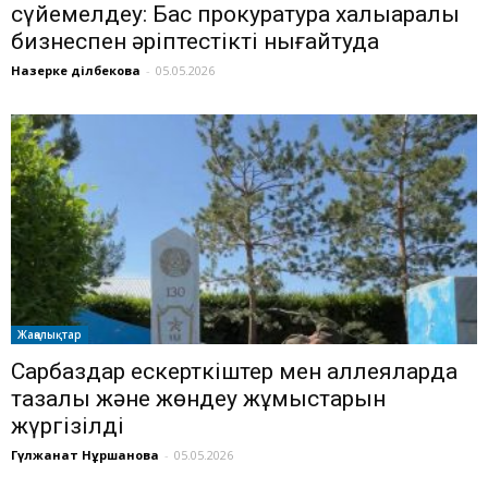
сүйемелдеу: Бас прокуратура халықаралық
бизнеспен әріптестікті нығайтуда
Назерке Әділбекова
-
05.05.2026
Жаңалықтар
Сарбаздар ескерткіштер мен аллеяларда
тазалық және жөндеу жұмыстарын
жүргізілді
Гүлжанат Нұршанова
-
05.05.2026