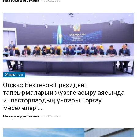
Назерке Әділбекова
-
05.05.2026
Жаңалықтар
Олжас Бектенов Президент
тапсырмаларын жүзеге асыру аясында
инвесторлардың құқықтарын қорғау
мәселелері...
Назерке Әділбекова
-
05.05.2026