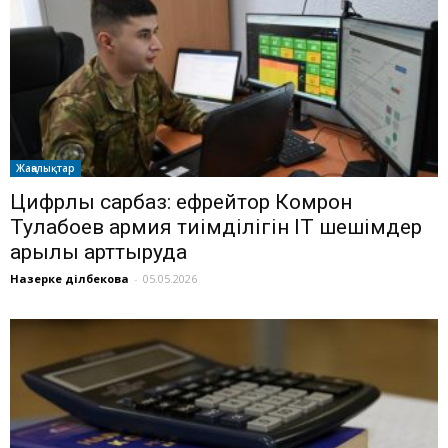
Жаңалықтар
Цифрлық сарбаз: ефрейтор Комрон
Тулабоев армия тиімділігін ІТ шешімдер
арқылы арттыруда
Назерке Әділбекова
-
05.05.2026