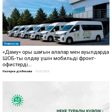
Жаңалықтар
«Даму» қоры шағын қалалар мен ауылдарда
ШОБ-ты қолдау үшін мобильді фронт-
офистерді...
Назерке Әділбекова
-
05.05.2026