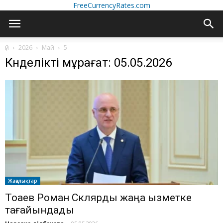
FreeCurrencyRates.com
үй
2026
Май
5
Күнделікті мұрағат: 05.05.2026
Жаңалықтар
Тоқаев Роман Склярды жаңа қызметке
тағайындады