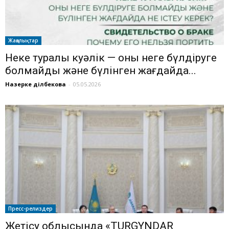
Жаңалықтар
Неке туралы куәлік — оны неге бүлдіруге
болмайды және бүлінген жағдайда...
Назерке Әділбекова
-
05.05.2026
Пресс-релиздер
Жетісу облысында «TURGYNDAR