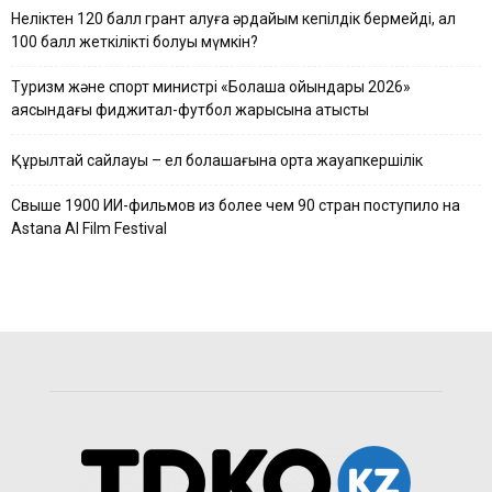
Неліктен 120 балл грант алуға әрдайым кепілдік бермейді, ал
100 балл жеткілікті болуы мүмкін?
Туризм және спорт министрі «Болашақ ойындары 2026»
аясындағы фиджитал-футбол жарысына қатысты
Құрылтай сайлауы – ел болашағына ортақ жауапкершілік
Свыше 1900 ИИ-фильмов из более чем 90 стран поступило на
Astana AI Film Festival