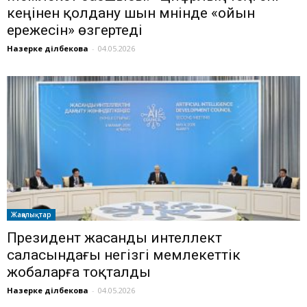
кеңінен қолдану шын мәнінде «ойын
ережесін» өзгертеді
Назерке Әділбекова
-
04.05.2026
Жаңалықтар
Президент жасанды интеллект
саласындағы негізгі мемлекеттік
жобаларға тоқталды
Назерке Әділбекова
-
04.05.2026