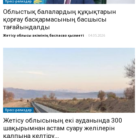
Пресс-релиздер
Облыстық балалардың құқықтарын
қорғау басқармасының басшысы
тағайындалды
Жетісу облысы әкімінің баспасөз қызметі
-
04.05.2026
Пресс-релиздер
Жетісу облысының екі ауданында 300
шақырымнан астам суару желілерін
қалпына келтіру...