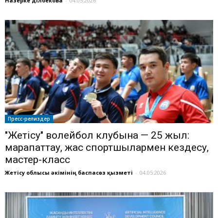
Назерке Әділбекова
-
04.05.2026
Пресс-релиздер
"Жетісу" волейбол клубына — 25 жыл:
марапаттау, жас спортшылармен кездесу,
мастер-класс
Жетісу облысы әкімінің баспасөз қызметі
-
04.05.2026