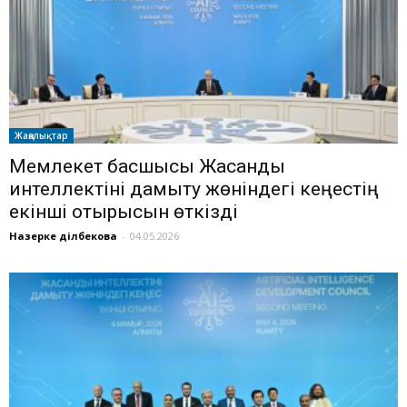
Жаңалықтар
Мемлекет басшысы Жасанды
интеллектіні дамыту жөніндегі кеңестің
екінші отырысын өткізді
Назерке Әділбекова
-
04.05.2026