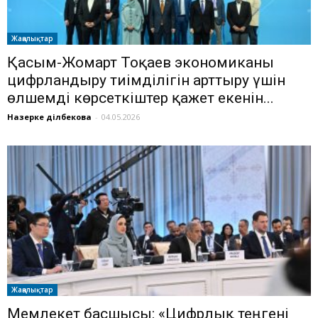
Жаңалықтар
Қасым-Жомарт Тоқаев экономиканы
цифрландыру тиімділігін арттыру үшін
өлшемді көрсеткіштер қажет екенін...
Назерке Әділбекова
-
04.05.2026
Жаңалықтар
Мемлекет басшысы: «Цифрлық теңгені