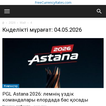
FreeCurrencyRates.com
үй
2026
Май
4
Күнделікті мұрағат: 04.05.2026
Жаңалықтар
PGL Astana 2026: әлемнің үздік
командалары елордада бас қосады