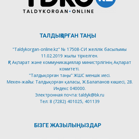
ТАЛДЫҚОРҒАН ТАҢЫ
"Taldykorgan-online.kz" № 17508-СИ желілік басылымы
11.02.2019 жылы тіркелген.
ҚР Ақпарат және коммуникациялар министрлігінің Ақпарат
комитеті.
"Талдықорған таңы" ЖШС меншік иесі.
Мекен-жайы: Талдықорған қаласы, Ж.Балапанов көшесі, 28.
Индекс 040000.
Электронная почта: taldyk@bk.ru
Тел: 8 (7282) 401025, 401139
БІЗГЕ ЖАЗЫЛЫҢЫЗДАР