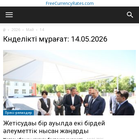
FreeCurrencyRates.com
үй
2026
Май
14
Күнделікті мұрағат: 14.05.2026
Пресс-релиздер
Жетісудағы бір ауылда екі бірдей
әлеуметтік нысан жаңарды