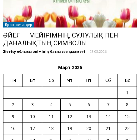
Пресс-релиздер
ӘЙЕЛ — МЕЙІРІМНІҢ, СҰЛУЛЫҚ ПЕН
ДАНАЛЫҚТЫҢ СИМВОЛЫ
Жетісу облысы әкімінің баспасөз қызметі
-
08.03.2026
Март 2026
Пн
Вт
Ср
Чт
Пт
Сб
Вс
1
2
3
4
5
6
7
8
9
10
11
12
13
14
15
16
17
18
19
20
21
22