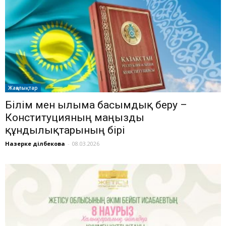
Жаңалықтар
Білім мен ғылымға басымдық беру –
Конституцияның маңызды
құндылықтарының бірі
Назерке Әділбекова
-
08.03.2026