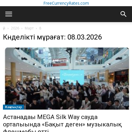
FreeCurrencyRates.com
үй
2026
Март
8
Күнделікті мұрағат: 08.03.2026
Жаңалықтар
Астанадағы MEGA Silk Way сауда
орталығында «Бақыт деген» музыкалық
флешмобы өтті