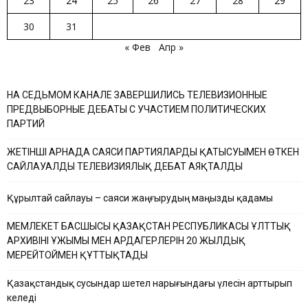
23
24
25
26
27
28
29
30
31
« Фев
Апр »
НА СЕДЬМОМ КАНАЛЕ ЗАВЕРШИЛИСЬ ТЕЛЕВИЗИОННЫЕ
ПРЕДВЫБОРНЫЕ ДЕБАТЫ С УЧАСТИЕМ ПОЛИТИЧЕСКИХ
ПАРТИЙ
ЖЕТІНШІ АРНАДА САЯСИ ПАРТИЯЛАРДЫҢ ҚАТЫСУЫМЕН ӨТКЕН
САЙЛАУАЛДЫ ТЕЛЕВИЗИЯЛЫҚ ДЕБАТ АЯҚТАЛДЫ
Құрылтай сайлауы – саяси жаңғырудың маңызды қадамы
МЕМЛЕКЕТ БАСШЫСЫ ҚАЗАҚСТАН РЕСПУБЛИКАСЫ ҰЛТТЫҚ
АРХИВІНІҢ ҰЖЫМЫ МЕН АРДАГЕРЛЕРІН 20 ЖЫЛДЫҚ
МЕРЕЙТОЙМЕН ҚҰТТЫҚТАДЫ
Қазақстандық сусындар шетел нарығындағы үлесін арттырып
келеді