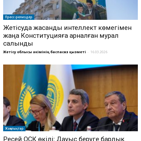
Пресс-релиздер
Жетісуда жасанды интеллект көмегімен
жаңа Конституцияға арналған мурал
салынды
Жетісу облысы әкімінің баспасөз қызметі
-
16.03.2026
Жаңалықтар
Ресей ОСК өкілі: Дауыс беруге барлық