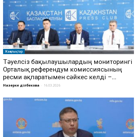
Жаңалықтар
Тәуелсіз бақылаушылардың мониторингі
Орталық референдум комиссиясының
ресми ақпаратымен сәйкес келді –...
Назерке Әділбекова
-
16.03.2026