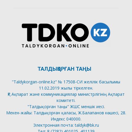
ТАЛДЫҚОРҒАН ТАҢЫ
"Taldykorgan-online.kz" № 17508-СИ желілік басылымы
11.02.2019 жылы тіркелген.
ҚР Ақпарат және коммуникациялар министрлігінің Ақпарат
комитеті.
"Талдықорған таңы" ЖШС меншік иесі.
Мекен-жайы: Талдықорған қаласы, Ж.Балапанов көшесі, 28.
Индекс 040000.
Электронная почта: taldyk@bk.ru
Тел: 8 (7282) 401025, 401139