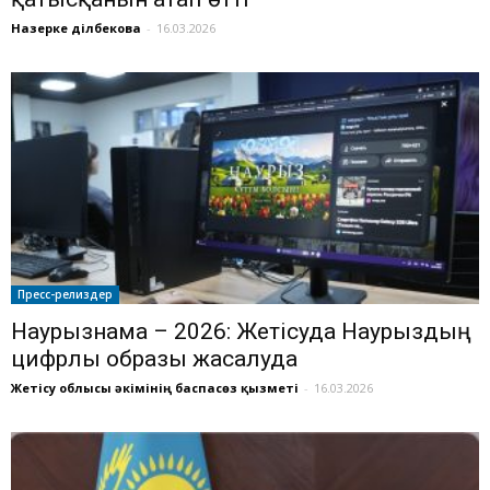
Назерке Әділбекова
-
16.03.2026
Пресс-релиздер
Наурызнама – 2026: Жетісуда Наурыздың
цифрлы образы жасалуда
Жетісу облысы әкімінің баспасөз қызметі
-
16.03.2026