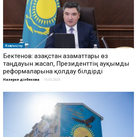
Жаңалықтар
Бектенов: Қазақстан азаматтары өз
таңдауын жасап, Президенттің ауқымды
реформаларына қолдау білдірді
Назерке Әділбекова
-
16.03.2026