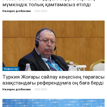
мүмкіндік толық қамтамасыз етілді
Назерке Әділбекова
-
16.03.2026
Жаңалықтар
Түркия Жоғары сайлау кеңесінің төрағасы
Қазақстандағы референдумға оң баға берді
Назерке Әділбекова
-
16.03.2026