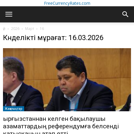
FreeCurrencyRates.com
үй
2026
Март
16
Күнделікті мұрағат: 16.03.2026
Жаңалықтар
Қырғызстаннан келген бақылаушы
азаматтардың референдумға белсенді
қатысқанын атап өтті