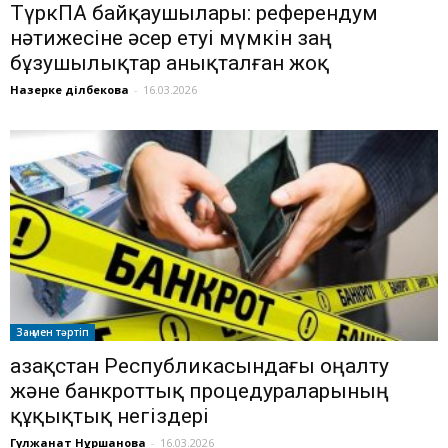
ТүркПА байқаушылары: референдум
нәтижесіне әсер етуі мүмкін заң
бұзушылықтар анықталған жоқ
Назерке Әділбекова
-
16.03.2026
Заң мен тәртіп
Қазақстан Республикасындағы оңалту
және банкроттық процедураларының
құқықтық негіздері
Гүлжанат Нұршанова
-
16.03.2026