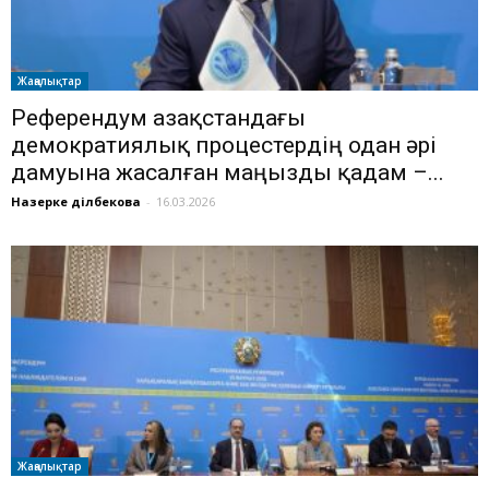
Жаңалықтар
Референдум Қазақстандағы
демократиялық процестердің одан әрі
дамуына жасалған маңызды қадам –...
Назерке Әділбекова
-
16.03.2026
Жаңалықтар