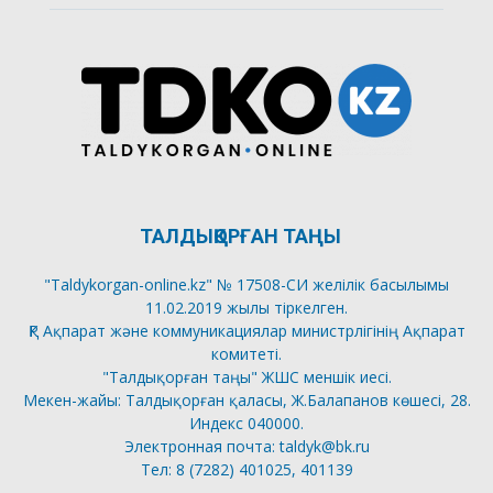
ТАЛДЫҚОРҒАН ТАҢЫ
"Taldykorgan-online.kz" № 17508-СИ желілік басылымы
11.02.2019 жылы тіркелген.
ҚР Ақпарат және коммуникациялар министрлігінің Ақпарат
комитеті.
"Талдықорған таңы" ЖШС меншік иесі.
Мекен-жайы: Талдықорған қаласы, Ж.Балапанов көшесі, 28.
Индекс 040000.
Электронная почта: taldyk@bk.ru
Тел: 8 (7282) 401025, 401139