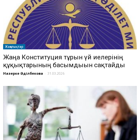
Жаңалықтар
Жаңа Конституция тұрғын үй иелерінің
құқықтарының басымдығын сақтайды
Назерке Әділбекова
-
31.03.2026