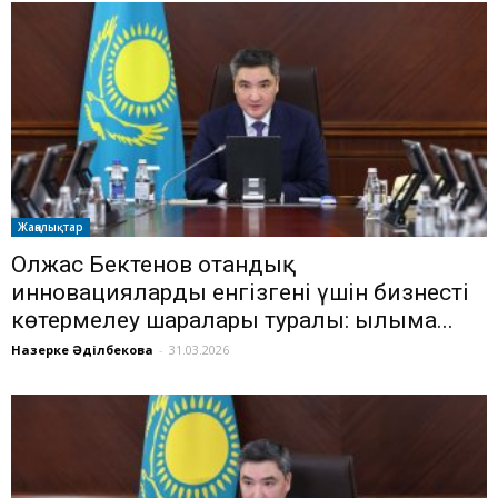
Жаңалықтар
Олжас Бектенов отандық
инновацияларды енгізгені үшін бизнесті
көтермелеу шаралары туралы: ғылымға...
Назерке Әділбекова
-
31.03.2026