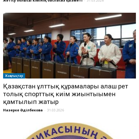
Жетісу облысы әкімінің баспасөз қызметі
-
31.03.2026
Жаңалықтар
Қазақстан ұлттық құрамалары алғаш рет
толық спорттық киім жиынтығымен
қамтылып жатыр
Назерке Әділбекова
-
31.03.2026