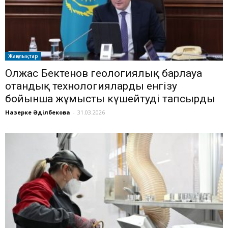
Жаңалықтар
Олжас Бектенов геологиялық барлауға
отандық технологияларды енгізу
бойынша жұмысты күшейтуді тапсырды
Назерке Әділбекова
-
31.03.2026