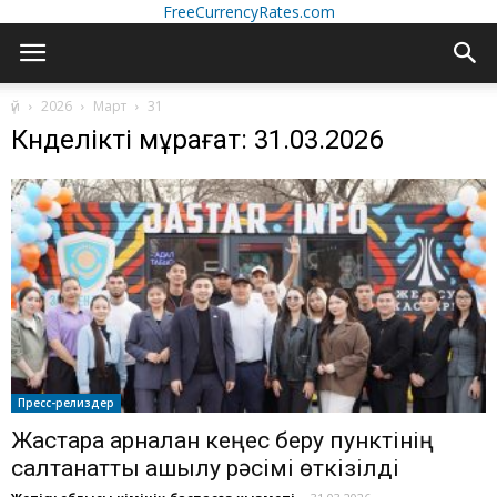
FreeCurrencyRates.com
үй
2026
Март
31
Күнделікті мұрағат: 31.03.2026
Пресс-релиздер
Жастарға арналған кеңес беру пунктінің
салтанатты ашылу рәсімі өткізілді