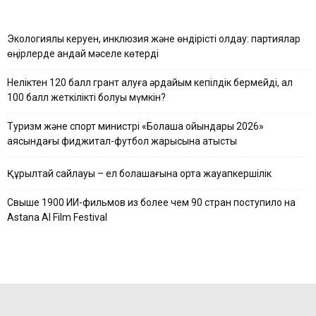
Экологиялық керуен, инклюзия және өндірісті қолдау: партиялар
өңірлерде қандай мәселе көтерді
Неліктен 120 балл грант алуға әрдайым кепілдік бермейді, ал
100 балл жеткілікті болуы мүмкін?
Туризм және спорт министрі «Болашақ ойындары 2026»
аясындағы фиджитал-футбол жарысына қатысты
Құрылтай сайлауы – ел болашағына ортақ жауапкершілік
Свыше 1900 ИИ-фильмов из более чем 90 стран поступило на
Astana AI Film Festival