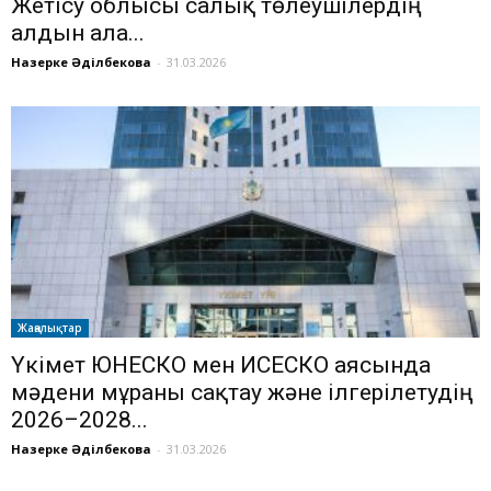
Жетісу облысы салық төлеушілердің
алдын ала...
Назерке Әділбекова
-
31.03.2026
Жаңалықтар
Үкімет ЮНЕСКО мен ИСЕСКО аясында
мәдени мұраны сақтау және ілгерілетудің
2026–2028...
Назерке Әділбекова
-
31.03.2026