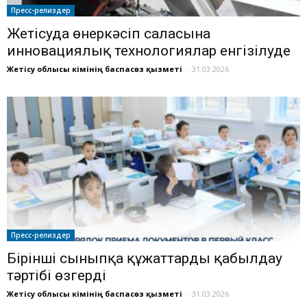
Пресс-релиздер
Жетісуда өнеркәсіп саласына
инновациялық технологиялар енгізілуде
Жетісу облысы әкімінің баспасөз қызметі
-
31.03.2026
Пресс-релиздер
Бірінші сыныпқа құжаттарды қабылдау
тәртібі өзгерді
Жетісу облысы әкімінің баспасөз қызметі
-
31.03.2026