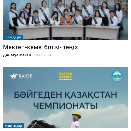
Білімді ұлт
Мектеп-кеме, білім- теңіз
Данагүл Мәкен
-
24.05.2024
Жаңалықтар