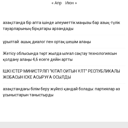
« Апр
Июн »
Қазақстанда бір апта ішінде әлеуметтік маңызы бар азық-түлік
тауарларының бірқатары арзандады
Құрылтай: ашық диалог пен ортақ шешім алаңы
Жетісу облысында төрт жылда ылғал сақтау технологиясын
қолдану алаңы 4,6 есеге дейін артты
ІШКІ ІСТЕР МИНИСТРЛІГІ “КІТАП ОҚИТЫН ҰЛТ” РЕСПУБЛИКАЛЫҚ
ЖОБАСЫН ІСКЕ АСЫРУҒА ҚОСЫЛДЫ
Қазақстандағы білім беру жүйесі қандай болады: партиялар өз
ұсыныстарын таныстырды