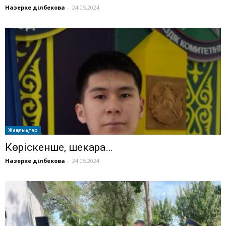
Назерке Әділбекова
-
24.05.2024
Жаңалықтар
Көріскенше, шекара…
Назерке Әділбекова
-
24.05.2024