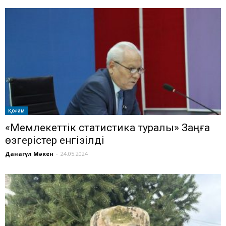
Қоғам
«Мемлекеттік статистика туралы» Заңға
өзгерістер енгізілді
Данагүл Мәкен
-
24.05.2024