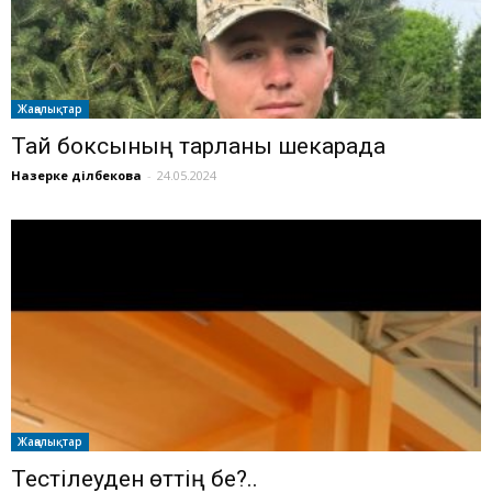
Жаңалықтар
Тай боксының тарланы шекарада
Назерке Әділбекова
-
24.05.2024
Жаңалықтар
Тестілеуден өттің бе?..