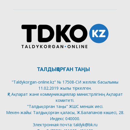
ТАЛДЫҚОРҒАН ТАҢЫ
"Taldykorgan-online.kz" № 17508-СИ желілік басылымы
11.02.2019 жылы тіркелген.
ҚР Ақпарат және коммуникациялар министрлігінің Ақпарат
комитеті.
"Талдықорған таңы" ЖШС меншік иесі.
Мекен-жайы: Талдықорған қаласы, Ж.Балапанов көшесі, 28.
Индекс 040000.
Электронная почта: taldyk@bk.ru