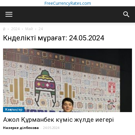
FreeCurrencyRates.com
үй
2024
Май
24
Күнделікті мұрағат: 24.05.2024
Жаңалықтар
Ақжол Құрманбек күміс жүлде иегері
Назерке Әділбекова
-
24.05.2024