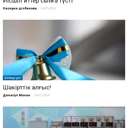
Иісшіл иттер сынға түсті
Назерке Әділбекова
-
24.05.2024
Білімді ұлт
Шәкірттік алғыс!
Данагүл Мәкен
-
24.05.2024