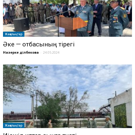
Жаңалықтар
Әке — отбасының тірегі
Назерке Әділбекова
-
24.05.2024
Жаңалықтар