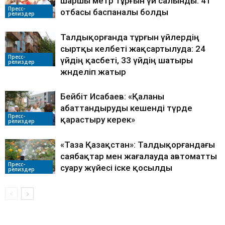
шаршы метр тұрғын үй салынды: 41
Пресс-
отбасы баспаналы болды
релиздер
Талдықорғанда тұрғын үйлердің
сыртқы келбеті жақсартылуда: 24
Пресс-
үйдің қасбеті, 33 үйдің шатыры
релиздер
жөнделіп жатыр
Бейбіт Исабаев: «Қаланы
абаттандыруды кешенді түрде
Пресс-
қарастыру керек»
релиздер
«Таза Қазақстан»: Талдықорғандағы
саябақтар мен жағалауда автоматты
Пресс-
суару жүйесі іске қосылды
релиздер