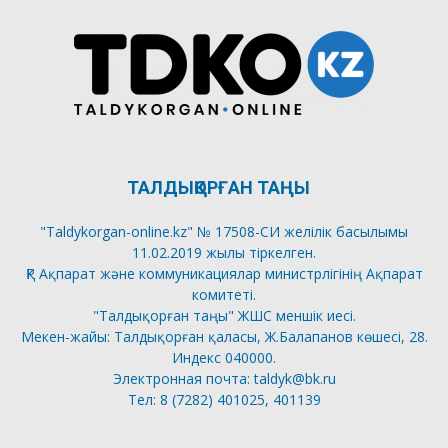
ТАЛДЫҚОРҒАН ТАҢЫ
"Taldykorgan-online.kz" № 17508-СИ желілік басылымы
11.02.2019 жылы тіркелген.
ҚР Ақпарат және коммуникациялар министрлігінің Ақпарат
комитеті.
"Талдықорған таңы" ЖШС меншік иесі.
Мекен-жайы: Талдықорған қаласы, Ж.Балапанов көшесі, 28.
Индекс 040000.
Электронная почта: taldyk@bk.ru
Тел: 8 (7282) 401025, 401139