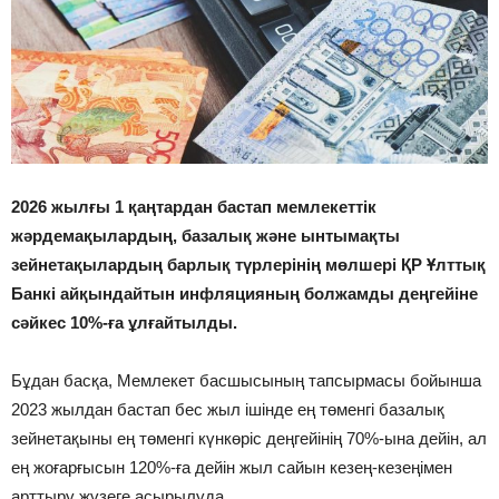
2026 жылғы 1 қаңтардан бастап мемлекеттік
жәрдемақылардың, базалық және ынтымақты
зейнетақылардың барлық түрлерінің мөлшері ҚР Ұлттық
Банкі айқындайтын инфляцияның болжамды деңгейіне
сәйкес 10%-ға ұлғайтылды.
Бұдан басқа, Мемлекет басшысының тапсырмасы бойынша
2023 жылдан бастап бес жыл ішінде ең төменгі базалық
зейнетақыны ең төменгі күнкөріс деңгейінің 70%-ына дейін, ал
ең жоғарғысын 120%-ға дейін жыл сайын кезең-кезеңімен
арттыру жүзеге асырылуда.