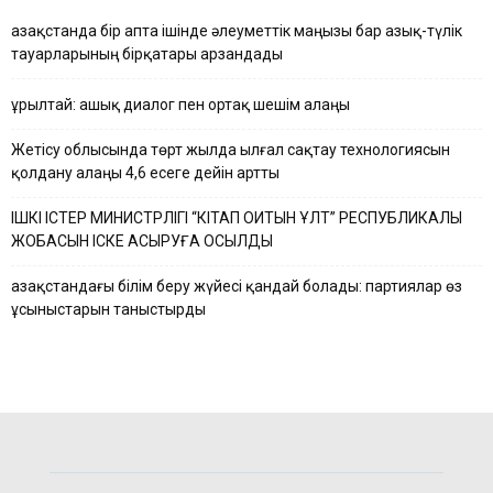
Қазақстанда бір апта ішінде әлеуметтік маңызы бар азық-түлік
тауарларының бірқатары арзандады
Құрылтай: ашық диалог пен ортақ шешім алаңы
Жетісу облысында төрт жылда ылғал сақтау технологиясын
қолдану алаңы 4,6 есеге дейін артты
ІШКІ ІСТЕР МИНИСТРЛІГІ “КІТАП ОҚИТЫН ҰЛТ” РЕСПУБЛИКАЛЫҚ
ЖОБАСЫН ІСКЕ АСЫРУҒА ҚОСЫЛДЫ
Қазақстандағы білім беру жүйесі қандай болады: партиялар өз
ұсыныстарын таныстырды