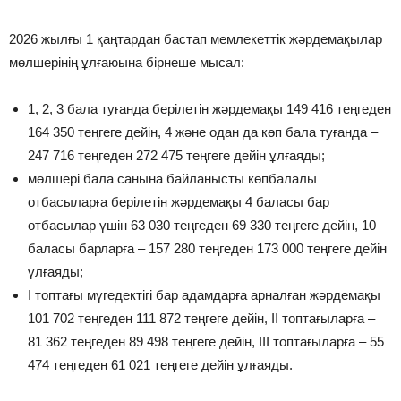
2026 жылғы 1 қаңтардан бастап мемлекеттік жәрдемақылар
мөлшерінің ұлғаюына бірнеше мысал:
1, 2, 3 бала туғанда берілетін жәрдемақы 149 416 теңгеден
164 350 теңгеге дейін, 4 және одан да көп бала туғанда –
247 716 теңгеден 272 475 теңгеге дейін ұлғаяды;
мөлшері бала санына байланысты көпбалалы
отбасыларға берілетін жәрдемақы 4 баласы бар
отбасылар үшін 63 030 теңгеден 69 330 теңгеге дейін, 10
баласы барларға – 157 280 теңгеден 173 000 теңгеге дейін
ұлғаяды;
I топтағы мүгедектігі бар адамдарға арналған жәрдемақы
101 702 теңгеден 111 872 теңгеге дейін, II топтағыларға –
81 362 теңгеден 89 498 теңгеге дейін, III топтағыларға – 55
474 теңгеден 61 021 теңгеге дейін ұлғаяды.