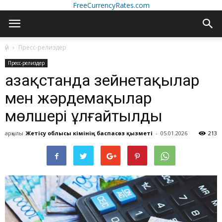
FreeCurrencyRates.com
үй
Пресс-релиздер
Пресс-релиздер
Қазақстанда зейнетақылар
мен жәрдемақылар
мөлшері ұлғайтылды
арқылы
Жетісу облысы әкімінің баспасөз қызметі
-
05.01.2026
213