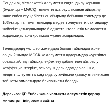
Сондай-ақ Мемлекеттік әлеуметтік сақтандыру қорынан
(бұдан әрі – МӘСҚ) төленетін асыраушысынан айырылу
және еңбек ету қабілетінен айырылу бойынша төлемдер де
10%-ға артты. Бұл төлемдер міндетті әлеуметтік сақтандыру
жүйесіне қатысушыларға бюджеттен төленетін мемлекеттік
жәрдемақыларға қосымша жүзеге асырылады.
Төлемдердің мөлшері жеке дара болып табылады және
соңғы 2 жылда МӘСҚ-қа әлеуметтік аударымдар жүргізілген
орташа айлық табысқа, еңбек ету қабілетінен айырылу
коэффициенттеріне, асырауындағы адамдар санына,
міндетті әлеуметтік сақтандыру жүйесіне қатысу өтіліне және
табысты алмастыруға байланысты болады.
Дереккөз: ҚР Еңбек және халықты әлеуметтік қорғау
министрлігінің ресми сайты