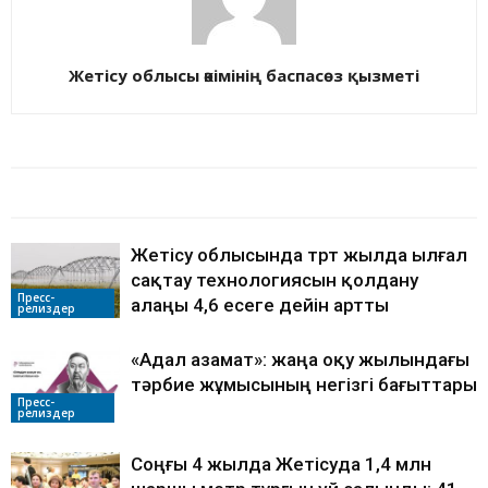
Жетісу облысы әкімінің баспасөз қызметі
БАЙЛАНЫСТЫ МАҚАЛАЛАР
АВТОРДЫҢ КӨП
Жетісу облысында төрт жылда ылғал
сақтау технологиясын қолдану
Пресс-
алаңы 4,6 есеге дейін артты
релиздер
«Адал азамат»: жаңа оқу жылындағы
тәрбие жұмысының негізгі бағыттары
Пресс-
релиздер
Соңғы 4 жылда Жетісуда 1,4 млн