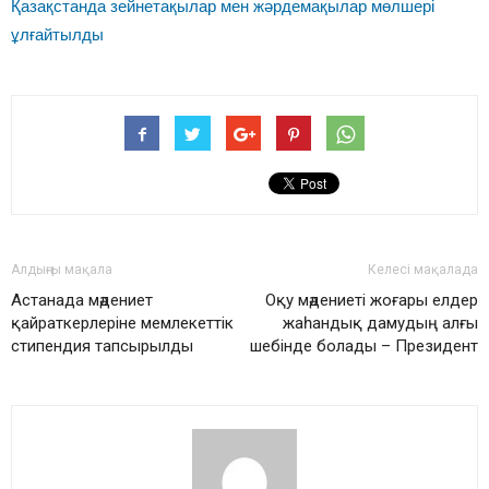
Қазақстанда зейнетақылар мен жәрдемақылар мөлшері
ұлғайтылды
Алдыңғы мақала
Келесі мақалада
Астанада мәдениет
Оқу мәдениеті жоғары елдер
қайраткерлеріне мемлекеттік
жаһандық дамудың алғы
стипендия тапсырылды
шебінде болады – Президент