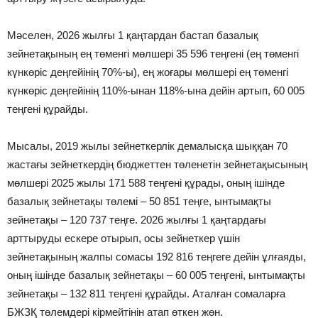
Мәселен, 2026 жылғы 1 қаңтардан бастап базалық
зейнетақының ең төменгі мөлшері 35 596 теңгені (ең төменгі
күнкөріс деңгейінің 70%-ы), ең жоғары мөлшері ең төменгі
күнкөріс деңгейінің 110%-ынан 118%-ына дейін артып, 60 005
теңгені құрайды.
Мысалы, 2019 жылы зейнеткерлік демалысқа шыққан 70
жастағы зейнеткердің бюджеттен төленетін зейнетақысының
мөлшері 2025 жылы 171 588 теңгені құрады, оның ішінде
базалық зейнетақы төлемі – 50 851 теңге, ынтымақты
зейнетақы – 120 737 теңге. 2026 жылғы 1 қаңтардағы
арттыруды ескере отырып, осы зейнеткер үшін
зейнетақының жалпы сомасы 192 816 теңгеге дейін ұлғаяды,
оның ішінде базалық зейнетақы – 60 005 теңгені, ынтымақты
зейнетақы – 132 811 теңгені құрайды. Аталған сомаларға
БЖЗҚ төлемдері кірмейтінін атап өткен жөн.