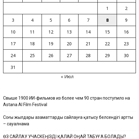
1
2
3
4
5
6
7
8
9
10
11
12
13
14
15
16
17
18
19
20
21
22
23
24
25
26
27
28
29
30
31
« Июл
Свыше 1900 ИИ-фильмов из более чем 90 стран поступило на
Astana AI Film Festival
Соңғы жылдары азаматтардың сайлауға қатысу белсендігі артты
– сауалнама
ӨЗ САЙЛАУ УЧАСКЕҢІЗДІ ҚАЛАЙ ОҢАЙ ТАБУҒА БОЛАДЫ?