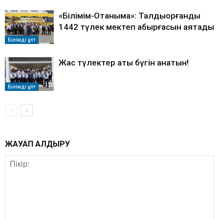
«Білімім-Отаныма»: Талдықорғандық
1442 түлек мектеп қабырғасын аяқтады
Білімді ұлт
Жас түлектер қақты бүгін қанатын!
Білімді ұлт
ЖАУАП ҚАЛДЫРУ