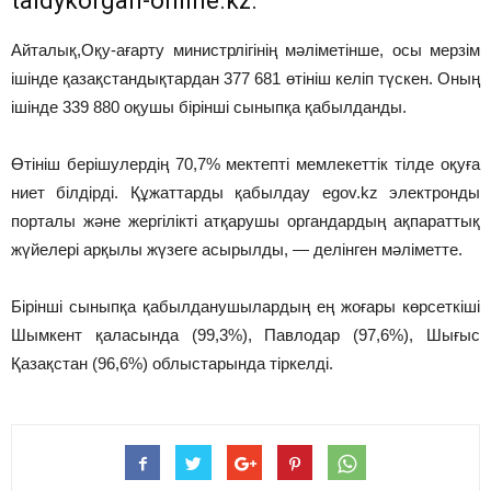
taldykorgan-online.kz.
Айталық,Оқу-ағарту министрлігінің мәліметінше, осы мерзім
ішінде қазақстандықтардан 377 681 өтініш келіп түскен. Оның
ішінде 339 880 оқушы бірінші сыныпқа қабылданды.
Өтініш берішулердің 70,7% мектепті мемлекеттік тілде оқуға
ниет білдірді. Құжаттарды қабылдау еgov.kz электронды
порталы және жергілікті атқарушы органдардың ақпараттық
жүйелері арқылы жүзеге асырылды, — делінген мәліметте.
Бірінші сыныпқа қабылданушылардың ең жоғары көрсеткіші
Шымкент қаласында (99,3%), Павлодар (97,6%), Шығыс
Қазақстан (96,6%) облыстарында тіркелді.