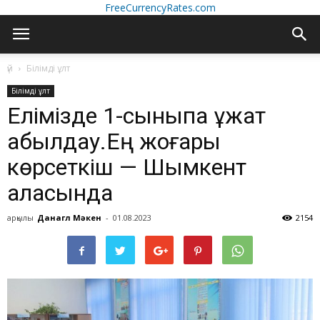
FreeCurrencyRates.com
үй
Білімді ұлт
Білімді ұлт
Елімізде 1-сыныпқа құжат
қабылдау.Ең жоғары
көрсеткіш — Шымкент
қаласында
арқылы
Данагүл Мәкен
-
01.08.2023
2154