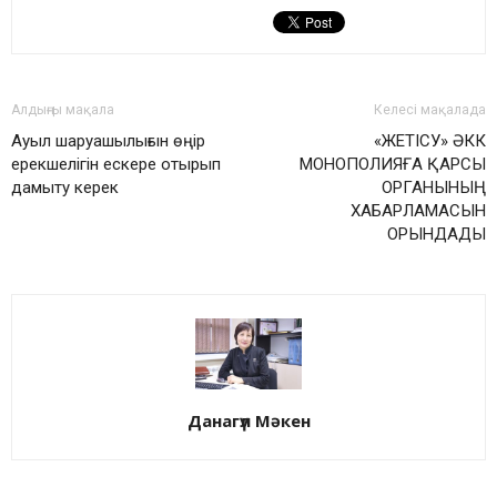
Алдыңғы мақала
Келесі мақалада
Ауыл шаруашылығын өңір
«ЖЕТІСУ» ӘКК
ерекшелігін ескере отырып
МОНОПОЛИЯҒА ҚАРСЫ
дамыту керек
ОРГАНЫНЫҢ
ХАБАРЛАМАСЫН
ОРЫНДАДЫ
Данагүл Мәкен