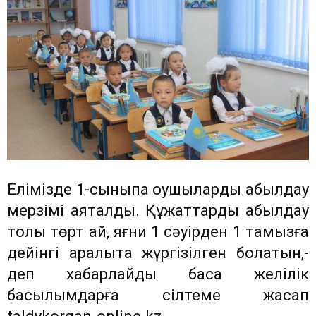
Елімізде 1-сыныпқа оқушыларды қабылдау
мерзімі аяқталды. Құжаттарды қабылдау
толық төрт ай, яғни 1 сәуірден 1 тамызға
дейінгі аралықта жүргізілген болатын,-
деп хабарлайды басқа желілік
басылымдарға сілтеме жасап