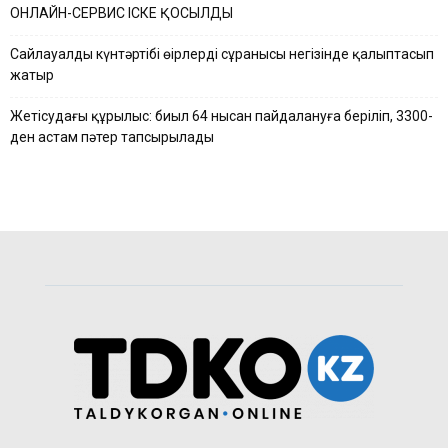
ОНЛАЙН-СЕРВИС ІСКЕ ҚОСЫЛДЫ
Сайлауалды күнтәртібі өңірлердің сұранысы негізінде қалыптасып
жатыр
Жетісудағы құрылыс: биыл 64 нысан пайдалануға беріліп, 3300-
ден астам пәтер тапсырылады