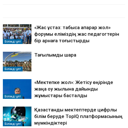
БАЙЛАНЫСТЫ МАҚАЛАЛАР
АВТОРДЫҢ КӨП
«Жас ұстаз: табысқа апарар жол»
форумы еліміздің жас педагогтерін
бір арнаға тоғыстырды
Білімді ұлт
Тағылымды шара
Білімді ұлт
«Мектепке жол»: Жетісу өңірінде
жаңа оқу жылына дайындық
жұмыстары басталды
Білімді ұлт
Қазақстандық мектептерде цифрлық
білім беруде ToрIQ платформасының
мүмкіндіктері
Білімді ұлт