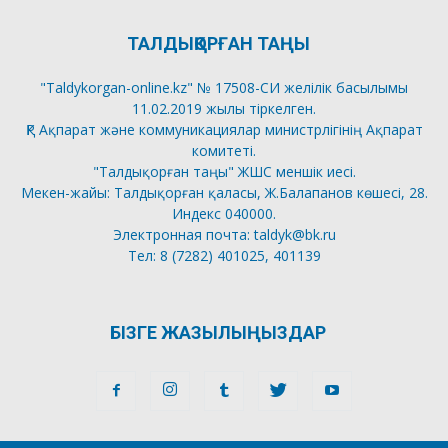
ТАЛДЫҚОРҒАН ТАҢЫ
"Taldykorgan-online.kz" № 17508-СИ желілік басылымы
11.02.2019 жылы тіркелген.
ҚР Ақпарат және коммуникациялар министрлігінің Ақпарат
комитеті.
"Талдықорған таңы" ЖШС меншік иесі.
Мекен-жайы: Талдықорған қаласы, Ж.Балапанов көшесі, 28.
Индекс 040000.
Электронная почта: taldyk@bk.ru
Тел: 8 (7282) 401025, 401139
БІЗГЕ ЖАЗЫЛЫҢЫЗДАР