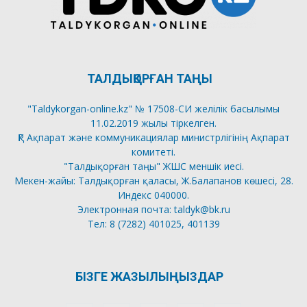
ТАЛДЫҚОРҒАН ТАҢЫ
"Taldykorgan-online.kz" № 17508-СИ желілік басылымы
11.02.2019 жылы тіркелген.
ҚР Ақпарат және коммуникациялар министрлігінің Ақпарат
комитеті.
"Талдықорған таңы" ЖШС меншік иесі.
Мекен-жайы: Талдықорған қаласы, Ж.Балапанов көшесі, 28.
Индекс 040000.
Электронная почта: taldyk@bk.ru
Тел: 8 (7282) 401025, 401139
БІЗГЕ ЖАЗЫЛЫҢЫЗДАР