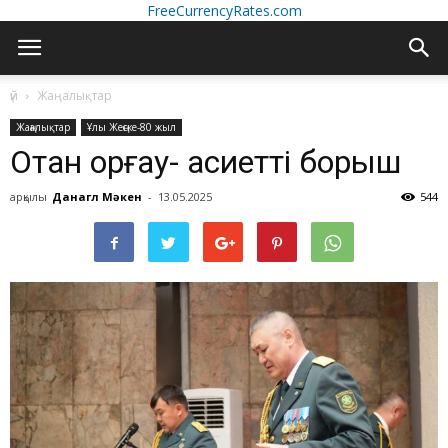
FreeCurrencyRates.com
үй
Жаңалықтар
Жаңалықтар
Ұлы Жеңске-80 жыл
Отан қорғау- қасиетті борыш
арқылы
Данагүл Мәкен
-
13.05.2025
544