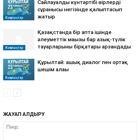
Сайлауалды күнтәртібі өңірлердің
сұранысы негізінде қалыптасып
жатыр
Жаңалықтар
Қазақстанда бір апта ішінде
әлеуметтік маңызы бар азық-түлік
тауарларының бірқатары арзандады
Жаңалықтар
Құрылтай: ашық диалог пен ортақ
шешім алаңы
Жаңалықтар
ЖАУАП ҚАЛДЫРУ