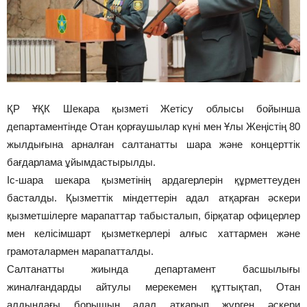
ҚР ҰҚК Шекара қызметі Жетісу облысы бойынша
департаментінде Отан қорғаушылар күні мен Ұлы Жеңістің 80
жылдығына арналған салтанатты шара және концерттік
бағдарлама ұйымдастырылды.
Іс-шара шекара қызметінің ардагерлерін құрметтеуден
басталды. Қызметтік міндеттерін адал атқарған әскери
қызметшілерге марапаттар табысталып, бірқатар офицерлер
мен келісімшарт қызметкерлері алғыс хаттармен және
грамоталармен марапатталды.
Салтанатты жиында департамент басшылығы
жиналғандарды айтулы мерекемен құттықтап, Отан
алдындағы борышын адал атқарып жүрген әскери