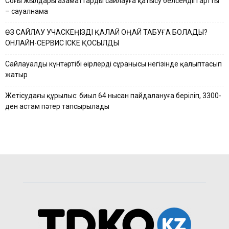
Соңғы жылдары азаматтардың сайлауға қатысу белсендігі артты
– сауалнама
ӨЗ САЙЛАУ УЧАСКЕҢІЗДІ ҚАЛАЙ ОҢАЙ ТАБУҒА БОЛАДЫ?
ОНЛАЙН-СЕРВИС ІСКЕ ҚОСЫЛДЫ
Сайлауалды күнтәртібі өңірлердің сұранысы негізінде қалыптасып
жатыр
Жетісудағы құрылыс: биыл 64 нысан пайдалануға беріліп, 3300-
ден астам пәтер тапсырылады