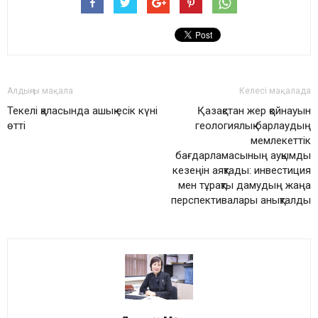
Алдыңғы мақала
Келесі мақалада
Текелі қаласында ашық есік күні
Қазақстан жер қойнауын
өтті
геологиялық барлаудың
мемлекеттік
бағдарламасының ауқымды
кезеңін аяқтады: инвестиция
мен тұрақты дамудың жаңа
перспективалары анықталды