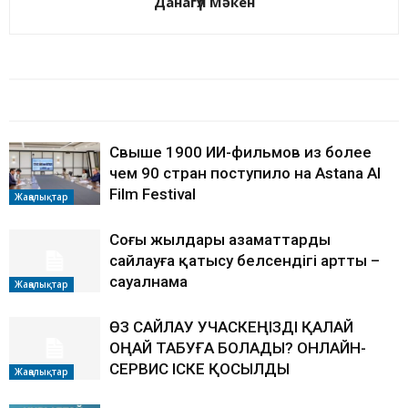
Данагүл Мәкен
БАЙЛАНЫСТЫ МАҚАЛАЛАР
АВТОРДЫҢ КӨП
Свыше 1900 ИИ-фильмов из более
чем 90 стран поступило на Astana AI
Film Festival
Жаңалықтар
Соңғы жылдары азаматтардың
сайлауға қатысу белсендігі артты –
сауалнама
Жаңалықтар
ӨЗ САЙЛАУ УЧАСКЕҢІЗДІ ҚАЛАЙ
ОҢАЙ ТАБУҒА БОЛАДЫ? ОНЛАЙН-
СЕРВИС ІСКЕ ҚОСЫЛДЫ
Жаңалықтар