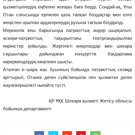
қызметшілердің еңбегіне жоғары баға берді. Сондай-ақ, Ұлы
Отан соғысында ерлікпен қаза тапқан боздақтар мен елге
жеңіспен оралған ардагерлердің рухына тағзым білдірілді.
Мерекелік кеш барысында патриоттық әндер шырқалып,
әскери-патриоттық тақырыптағы театрландырылған
көріністер қойылды. Жергілікті өнерпаздар мен шекара
саұшылары дайындаған концерттік бағдарлама
көрермендердің көңілінен шықты.
Аталған іс-шара жас буынның бойында патриоттық сезімді
арттырып, Отанға деген сүйіспеншілік пен қызметке деген
жауапкершілікті нығайта түсті.
ҚР ҰҚК Шекара қызметі Жетісу облысы
бойынша департаменті