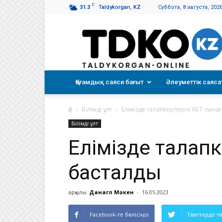
C
31.3
Taldykorgan, KZ
Суббота, 8 августа, 202
Талдықорған
таңы
Қоғамдық саяси бағыт
Әлеуметтік саяса
үй
Білімді ұлт
Елімізде талапкерлерге ҰБТ сына
Білімді ұлт
Елімізде талап
басталды
арқылы
Данагүл Мәкен
-
16.05.2023
Facebook-те бөлісіңіз
Твиттерде т