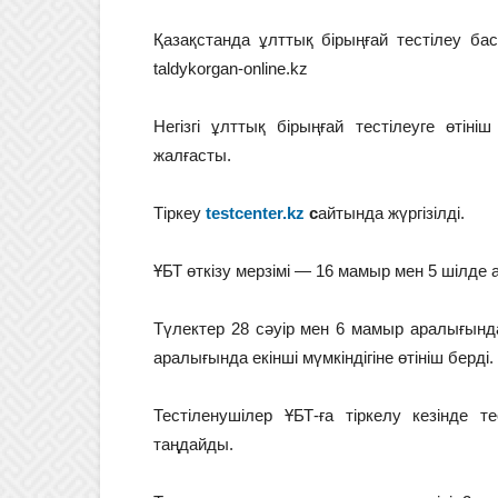
Қазақстанда ұлттық бірыңғай тестілеу ба
taldykorgan-online.kz
Негізгі ұлттық бірыңғай тестілеуге өтін
жалғасты.
Тіркеу
testcenter.kz
с
айтында жүргізілді.
ҰБТ өткізу мерзімі — 16 мамыр мен 5 шілде 
Түлектер 28 сәуір мен 6 мамыр аралығында
аралығында екінші мүмкіндігіне өтініш берді.
Тестіленушілер ҰБТ-ға тіркелу кезінде т
таңдайды.