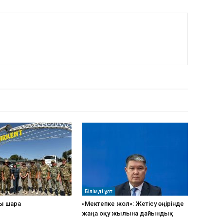
РДЫҢ КӨП
Білімді ұлт
ы шара
«Мектепке жол»: Жетісу өңірінде
жаңа оқу жылына дайындық