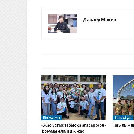
Данагүл Мәкен
БАЙЛАНЫСТЫ МАҚАЛАЛАР
АВТО
Білімді ұлт
Білімді ұлт
«Жас ұстаз: табысқа апарар жол»
Тағылымд
форумы еліміздің жас