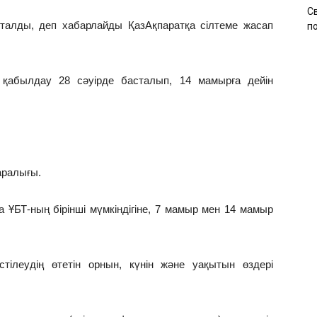
С
сталды, деп хабарлайды ҚазАқпаратқа сілтеме жасап
по
іш қабылдау 28 сәуірде басталып, 14 мамырға дейін
аралығы.
 ҰБТ-ның бірінші мүмкіндігіне, 7 мамыр мен 14 мамыр
естілеудің өтетін орнын, күнін және уақытын өздері