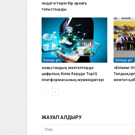
педагогтерін бір арнаға
тоғыстырды
Білімді ұлт
Білімді ұлт
Қазақстандық мектептерде
«Білімім-О
цифрлық білім беруде ToрIQ
Талдықорғ
платформасының мүмкіндіктері
мектеп қа
ЖАУАП ҚАЛДЫРУ