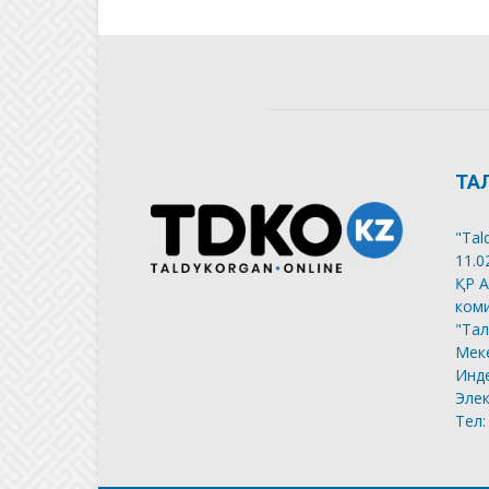
ТА
"Tal
11.0
ҚР А
коми
"Тал
Меке
Инде
Элек
Тел: