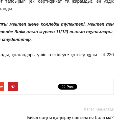
ет тапсырып (екі сертификат та жарамды), ең үздік
алады.
лғы мектеп және колледж түлектері, мектеп пен
телде білім алып жүрген 11(12) сынып оқушылары,
н студенттер
.
сады, қалғандары үшін тестілеуге қатысу құны – 4 230
Келесі мақалада
Биыл соңғы қоңырау салтанаты бола ма?