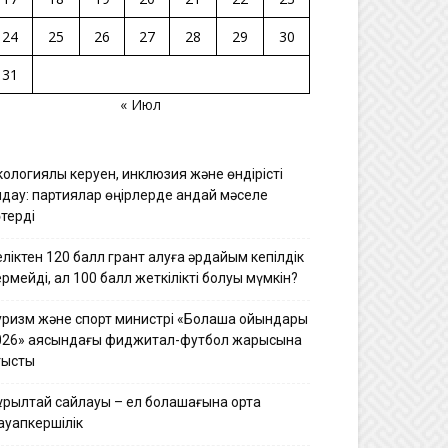
24
25
26
27
28
29
30
31
« Июл
ологиялық керуен, инклюзия және өндірісті
лдау: партиялар өңірлерде қандай мәселе
терді
ліктен 120 балл грант алуға әрдайым кепілдік
рмейді, ал 100 балл жеткілікті болуы мүмкін?
уризм және спорт министрі «Болашақ ойындары
026» аясындағы фиджитал-футбол жарысына
тысты
ұрылтай сайлауы – ел болашағына ортақ
ауапкершілік