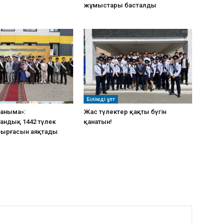
жұмыстары басталды
Білімді ұлт
таныма»:
Жас түлектер қақты бүгін
андық 1442 түлек
қанатын!
бырғасын аяқтады