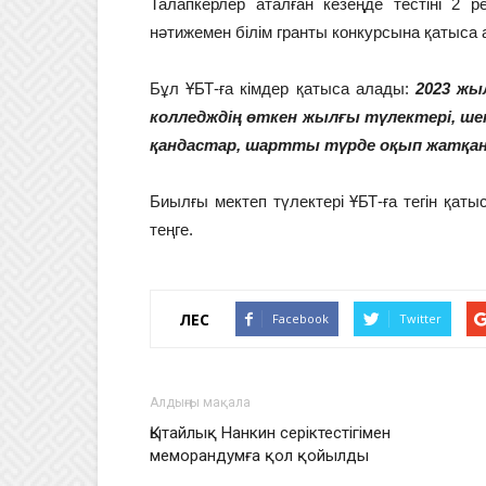
Талапкерлер аталған кезеңде тестіні 2 р
нәтижемен білім гранты конкурсына қатыса 
Бұл ҰБТ-ға кімдер қатыса алады:
2023 жы
колледждің өткен жылғы түлектері, ше
қандастар, шартты түрде оқып жатқа
Биылғы мектеп түлектері ҰБТ-ға тегін қаты
теңге.
ҮЛЕС
Facebook
Twitter
Алдыңғы мақала
Қытайлық Нанкин серіктестігімен
меморандумға қол қойылды