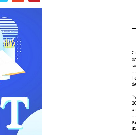
Эк
қо
кө
Не
бе
Т
2
қа
Қ
ж