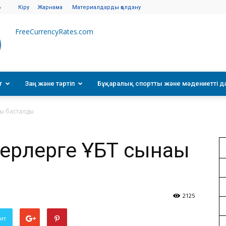
6
Кіру
Жарнама
Материалдарды қолдану
FreeCurrencyRates.com
т
Заң және тәртіп
Бұқаралық спортты және мәдениетті д
ғы басталды
керлерге ҰБТ сынағы
2125
вит