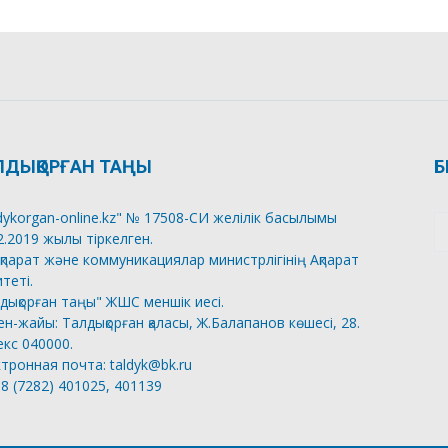
ЛДЫҚОРҒАН ТАҢЫ
Б
dykorgan-online.kz" № 17508-СИ желілік басылымы
2.2019 жылы тіркелген.
қпарат және коммуникациялар министрлігінің Ақпарат
теті.
дықорған таңы" ЖШС меншік иесі.
н-жайы: Талдықорған қаласы, Ж.Балапанов көшесі, 28.
кс 040000.
тронная почта: taldyk@bk.ru
 8 (7282) 401025, 401139