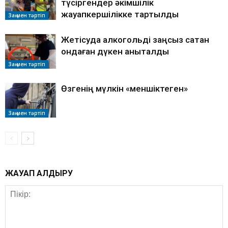
түсіргендер әкімшілік
жауапкершілікке тартылды
Заң мен тәртіп
Жетісуда алкогольді заңсыз сатқан
ондаған дүкен анықталды
Заң мен тәртіп
Өзгенің мүлкін «меншіктеген»
Заң мен тәртіп
ЖАУАП ҚАЛДЫРУ