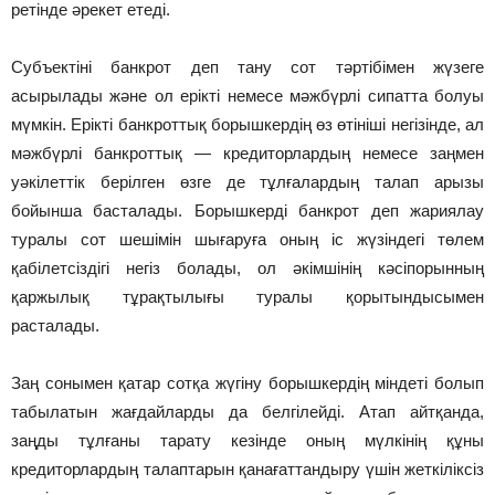
ретінде әрекет етеді.
Субъектіні банкрот деп тану сот тәртібімен жүзеге
асырылады және ол ерікті немесе мәжбүрлі сипатта болуы
мүмкін. Ерікті банкроттық борышкердің өз өтініші негізінде, ал
мәжбүрлі банкроттық — кредиторлардың немесе заңмен
уәкілеттік берілген өзге де тұлғалардың талап арызы
бойынша басталады. Борышкерді банкрот деп жариялау
туралы сот шешімін шығаруға оның іс жүзіндегі төлем
қабілетсіздігі негіз болады, ол әкімшінің кәсіпорынның
қаржылық тұрақтылығы туралы қорытындысымен
расталады.
Заң сонымен қатар сотқа жүгіну борышкердің міндеті болып
табылатын жағдайларды да белгілейді. Атап айтқанда,
заңды тұлғаны тарату кезінде оның мүлкінің құны
кредиторлардың талаптарын қанағаттандыру үшін жеткіліксіз