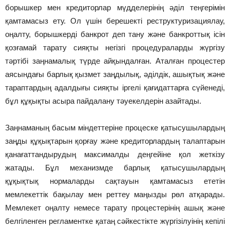
борышкер мен кредиторлар мүдделерінің әділ теңгерімін
қамтамасыз ету. Ол үшін берешекті реструктуризациялау,
оңалту, борышкерді банкрот деп тану және банкроттық ісін
қозғамай тарату сияқты негізгі процедураларды жүргізу
тәртібі заңнамалық түрде айқындалған. Аталған процестер
аясындағы барлық қызмет заңдылық, әділдік, ашықтық және
тараптардың адалдығы сияқты іргелі қағидаттарға сүйенеді,
бұл құқықты асыра пайдалану тәуекелдерін азайтады.
Заңнаманың басым міндеттеріне процеске қатысушылардың
заңды құқықтарын қорғау және кредиторлардың талаптарын
қанағаттандырудың максималды деңгейіне қол жеткізу
жатады. Бұл механизмде барлық қатысушылардың
құқықтық нормаларды сақтауын қамтамасыз ететін
мемлекеттік бақылау мен реттеу маңызды рөл атқарады.
Мемлекет оңалту немесе тарату процестерінің ашық және
белгіленген регламентке қатаң сәйкестікте жүргізілуінің кепілі