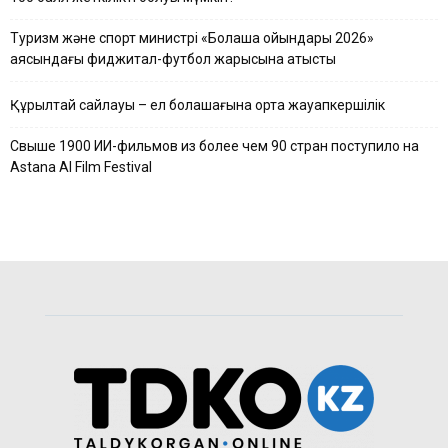
Туризм және спорт министрі «Болашақ ойындары 2026»
аясындағы фиджитал-футбол жарысына қатысты
Құрылтай сайлауы – ел болашағына ортақ жауапкершілік
Свыше 1900 ИИ-фильмов из более чем 90 стран поступило на
Astana AI Film Festival