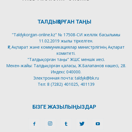
ТАЛДЫҚОРҒАН ТАҢЫ
"Taldykorgan-online.kz" № 17508-СИ желілік басылымы
11.02.2019 жылы тіркелген.
ҚР Ақпарат және коммуникациялар министрлігінің Ақпарат
комитеті.
"Талдықорған таңы" ЖШС меншік иесі.
Мекен-жайы: Талдықорған қаласы, Ж.Балапанов көшесі, 28.
Индекс 040000.
Электронная почта: taldyk@bk.ru
Тел: 8 (7282) 401025, 401139
БІЗГЕ ЖАЗЫЛЫҢЫЗДАР