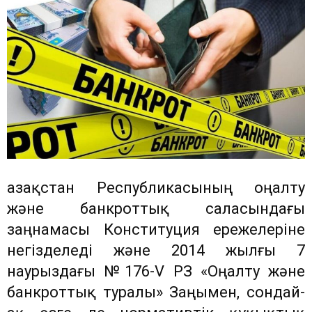
Қазақстан Республикасының оңалту
және банкроттық саласындағы
заңнамасы Конституция ережелеріне
негізделеді және 2014 жылғы 7
наурыздағы №176-V ҚРЗ «Оңалту және
банкроттық туралы» Заңымен, сондай-