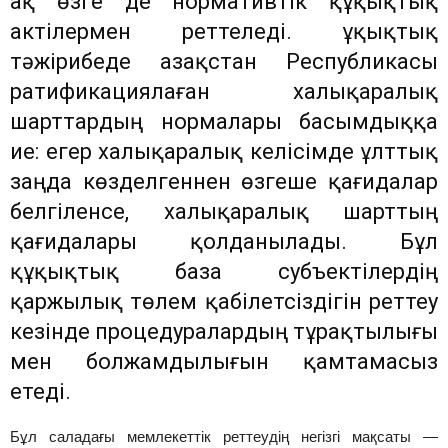
ақ өзге де нормативтік құқықтық
актілермен реттеледі. Құқықтық
тәжірибеде Қазақстан Республикасы
ратификациялаған халықаралық
шарттардың нормалары басымдыққа
ие: егер халықаралық келісімде ұлттық
заңда көзделгеннен өзгеше қағидалар
белгіленсе, халықаралық шарттың
қағидалары қолданылады. Бұл
құқықтық база субъектілердің
қаржылық төлем қабілетсіздігін реттеу
кезінде процедуралардың тұрақтылығы
мен болжамдылығын қамтамасыз
етеді.
Бұл саладағы мемлекеттік реттеудің негізгі мақсаты —