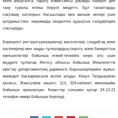
екені анықталса, тарату комиссиясы ұйымды банкрот деп
тану туралы өтініш беруге міндетті. Бұл талаптарды
сақтамау кәсіпорын басшылары мен меншік иелері үшін
қолданыстағы заңнамада көзделген құқықтық салдарларға
соқтырады.
Берешекті реструктуризациялау мәселелері, сондай-ақ жеке
кәсіпкерлер мен заңды тұлғалардың оңалту және банкроттық
ерекшеліктері бойынша егжей-тегжейлі кеңес алу үшін
мүдделі тұлғалар Жетісу облысы бойынша Мемлекеттік
кірістер департаментінің дәрменсіз борышкерлермен жұмыс
жөніндегі басқармасына жүгіне алады. Кеңсе Талдықорған
қаласы, Жансүгіров көшесі, 113, 324-кабинет мекенжайы
бойынша орналасқан. Кеңестер сонымен қатар 24-12-21
телефон нөмірі бойынша беріледі.