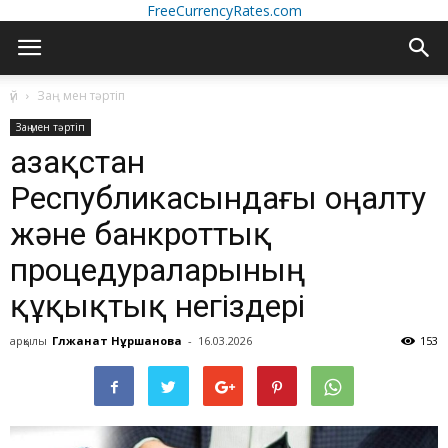
FreeCurrencyRates.com
үй
Заң мен тәртіп
Заң мен тәртіп
Қазақстан
Республикасындағы оңалту
және банкроттық
процедураларының
құқықтық негіздері
арқылы
Гүлжанат Нұршанова
-
16.03.2026
153