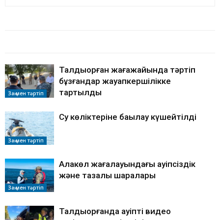
БАЙЛАНЫСТЫ МАҚАЛАЛАР
АВТОРДЫҢ КӨП
Талдықорған жағажайында тәртіп
бұзғандар жауапкершілікке
тартылды
Заң мен тәртіп
Су көліктеріне бақылау күшейтілді
Заң мен тәртіп
Алакөл жағалауындағы қауіпсіздік
және тазалық шаралары
Заң мен тәртіп
Талдықорғанда қауіпті видео