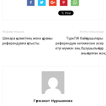
Алдыңғы мақала
Келесі мақалада
Шекара қызметінің жеке құрамы
ТүркПА байқаушылары:
референдумға қатысты
референдум нәтижесіне әсер
етуі мүмкін заң бұзушылықтар
анықталған жоқ
Гүлжанат Нұршанова