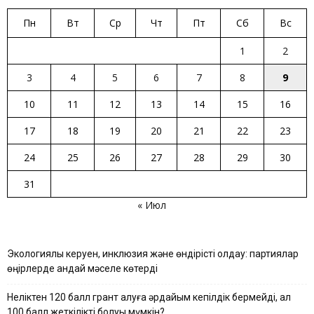
Пн
Вт
Ср
Чт
Пт
Сб
Вс
1
2
3
4
5
6
7
8
9
10
11
12
13
14
15
16
17
18
19
20
21
22
23
24
25
26
27
28
29
30
31
« Июл
Экологиялық керуен, инклюзия және өндірісті қолдау: партиялар
өңірлерде қандай мәселе көтерді
Неліктен 120 балл грант алуға әрдайым кепілдік бермейді, ал
100 балл жеткілікті болуы мүмкін?