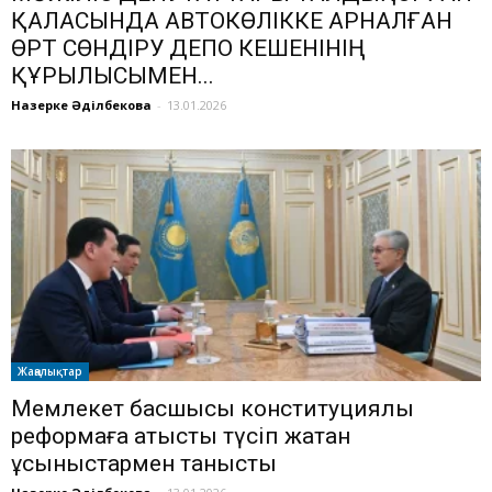
ҚАЛАСЫНДА АВТОКӨЛІККЕ АРНАЛҒАН
ӨРТ СӨНДІРУ ДЕПО КЕШЕНІНІҢ
ҚҰРЫЛЫСЫМЕН...
Назерке Әділбекова
-
13.01.2026
Жаңалықтар
Мемлекет басшысы конституциялық
реформаға қатысты түсіп жатқан
ұсыныстармен танысты