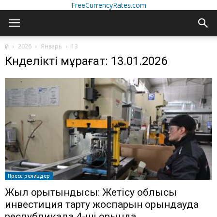
FreeCurrencyRates.com
үй
2026
Январь
13
Күнделікті мұрағат: 13.01.2026
Пресс-релиздер
Жыл қорытындысы: Жетісу облысы
инвестиция тарту жоспарын орындауда
республикада 4-ші орында