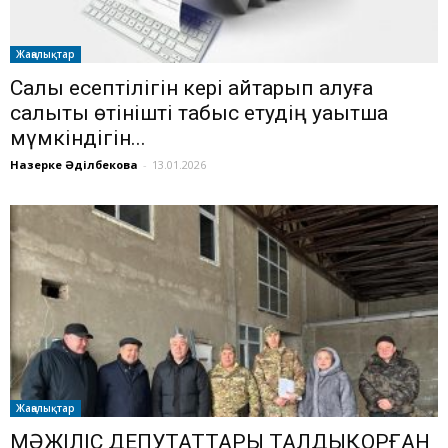
Жаңалықтар
Салық есептілігін кері қайтарып алуға
салықтық өтінішті табыс етудің уақытша
мүмкіндігін...
Назерке Әділбекова
-
13.01.2026
Жаңалықтар
️МӘЖІЛІС ДЕПУТАТТАРЫ ТАЛДЫҚОРҒАН