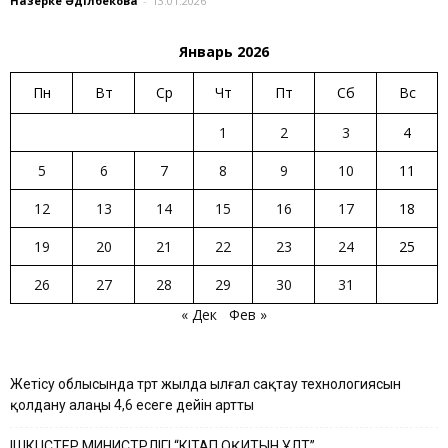
Назерке Әділбекова
-
13.01.2026
Январь 2026
Пн
Вт
Ср
Чт
Пт
Сб
Вс
1
2
3
4
5
6
7
8
9
10
11
12
13
14
15
16
17
18
19
20
21
22
23
24
25
26
27
28
29
30
31
« Дек
Фев »
Жетісу облысында төрт жылда ылғал сақтау технологиясын
қолдану алаңы 4,6 есеге дейін артты
ІШКІ ІСТЕР МИНИСТРЛІГІ “КІТАП ОҚИТЫН ҰЛТ”