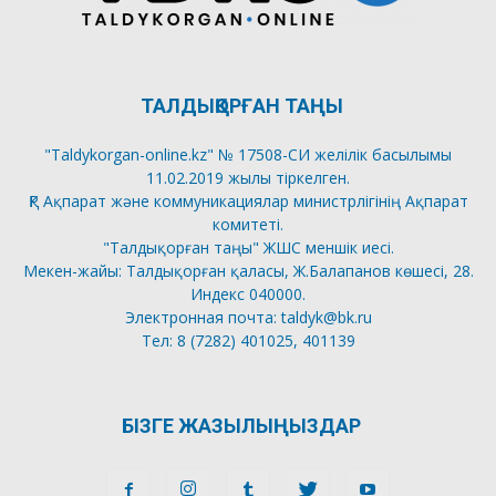
ТАЛДЫҚОРҒАН ТАҢЫ
"Taldykorgan-online.kz" № 17508-СИ желілік басылымы
11.02.2019 жылы тіркелген.
ҚР Ақпарат және коммуникациялар министрлігінің Ақпарат
комитеті.
"Талдықорған таңы" ЖШС меншік иесі.
Мекен-жайы: Талдықорған қаласы, Ж.Балапанов көшесі, 28.
Индекс 040000.
Электронная почта: taldyk@bk.ru
Тел: 8 (7282) 401025, 401139
БІЗГЕ ЖАЗЫЛЫҢЫЗДАР