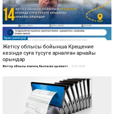
Пресс-релиздер
Жетісу облысы бойынша Крещение
кезінде суға түсуге арналған арнайы
орындар
Жетісу облысы әкімінің баспасөз қызметі
-
13.01.2026