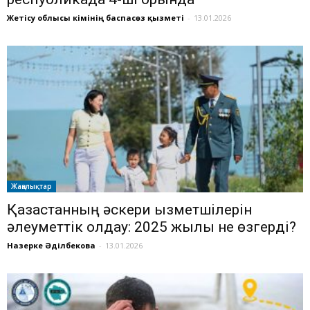
Жетісу облысы әкімінің баспасөз қызметі
-
13.01.2026
Жаңалықтар
Қазақстанның әскери қызметшілерін
әлеуметтік қолдау: 2025 жылы не өзгерді?
Назерке Әділбекова
-
13.01.2026