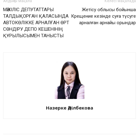
Алдыңғы мақала
Келесі мақалада
️МӘЖІЛІС ДЕПУТАТТАРЫ
Жетісу облысы бойынша
ТАЛДЫҚОРҒАН ҚАЛАСЫНДА
Крещение кезінде суға түсуге
АВТОКӨЛІККЕ АРНАЛҒАН ӨРТ
арналған арнайы орындар
СӨНДІРУ ДЕПО КЕШЕНІНІҢ
ҚҰРЫЛЫСЫМЕН ТАНЫСТЫ
Назерке Әділбекова