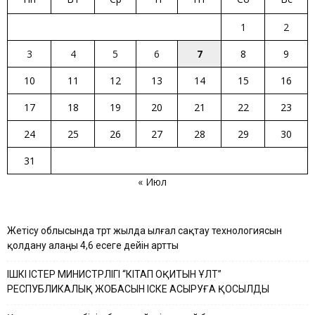
1
2
3
4
5
6
7
8
9
10
11
12
13
14
15
16
17
18
19
20
21
22
23
24
25
26
27
28
29
30
31
« Июл
Жетісу облысында төрт жылда ылғал сақтау технологиясын
қолдану алаңы 4,6 есеге дейін артты
ІШКІ ІСТЕР МИНИСТРЛІГІ “КІТАП ОҚИТЫН ҰЛТ”
РЕСПУБЛИКАЛЫҚ ЖОБАСЫН ІСКЕ АСЫРУҒА ҚОСЫЛДЫ