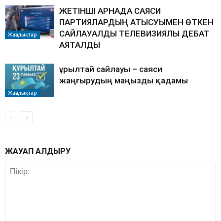
ЖЕТІНШІ АРНАДА САЯСИ
ПАРТИЯЛАРДЫҢ ҚАТЫСУЫМЕН ӨТКЕН
САЙЛАУАЛДЫ ТЕЛЕВИЗИЯЛЫҚ ДЕБАТ
Жаңалықтар
АЯҚТАЛДЫ
Құрылтай сайлауы – саяси
жаңғырудың маңызды қадамы
Жаңалықтар
ЖАУАП ҚАЛДЫРУ