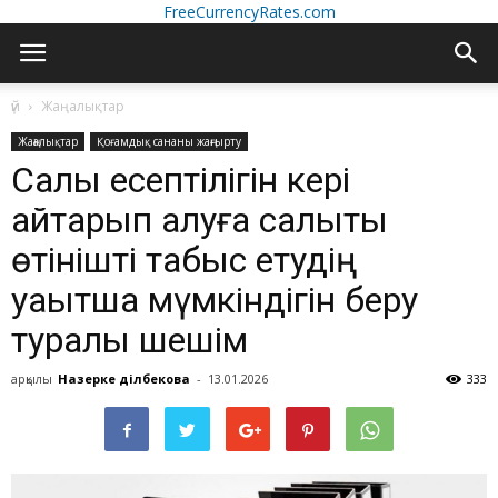
FreeCurrencyRates.com
үй
Жаңалықтар
Жаңалықтар
Қоғамдық сананы жаңғырту
Салық есептілігін кері
қайтарып алуға салықтық
өтінішті табыс етудің
уақытша мүмкіндігін беру
туралы шешім
арқылы
Назерке Әділбекова
-
13.01.2026
333