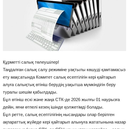
Құрметті салық төлеушілер!
Таңдалған салық салу режиміне уақтылы көшуді қамтамасыз
ету мақсатында Комитет салық есептілігін кері қайтарып
алуға салықтық өтініш берудің уақытша мүмкіндігін беру
туралы шешім қабылдады.
Бұл өтініш ескі және жаңа СТК-де 2026 жылғы 01 наурызға
дейін, яғни өтпелі кезең ішінде қолжетімді болады.
Бұл ретте, салық есептілігінің нысандары олар берілген
ақпараттық жүйеде кері қайтарып алынуға жататынына назар