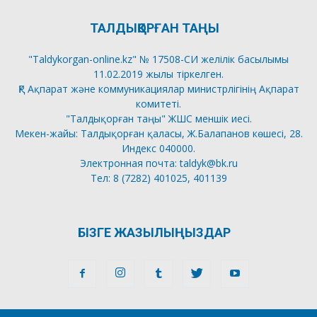
ТАЛДЫҚОРҒАН ТАҢЫ
"Taldykorgan-online.kz" № 17508-СИ желілік басылымы
11.02.2019 жылы тіркелген.
ҚР Ақпарат және коммуникациялар министрлігінің Ақпарат
комитеті.
"Талдықорған таңы" ЖШС меншік иесі.
Мекен-жайы: Талдықорған қаласы, Ж.Балапанов көшесі, 28.
Индекс 040000.
Электронная почта: taldyk@bk.ru
Тел: 8 (7282) 401025, 401139
БІЗГЕ ЖАЗЫЛЫҢЫЗДАР