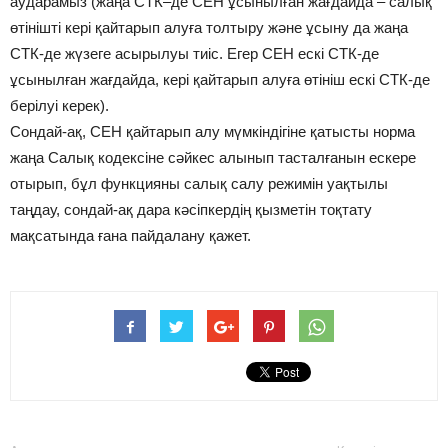
аударамыз (жаңа СТК–де СЕН ұсынылған жағдайда – салық
өтінішті кері қайтарып алуға толтыру және ұсыну да жаңа
СТК-де жүзеге асырылуы тиіс. Егер СЕН ескі СТК-де
ұсынылған жағдайда, кері қайтарып алуға өтініш ескі СТК-де
берілуі керек).
Сондай-ақ, СЕН қайтарып алу мүмкіндігіне қатысты норма
жаңа Салық кодексіне сәйкес алынып тасталғанын ескере
отырып, бұл функцияны салық салу режимін уақтылы
таңдау, сондай-ақ дара кәсіпкердің қызметін тоқтату
мақсатында ғана пайдалану қажет.