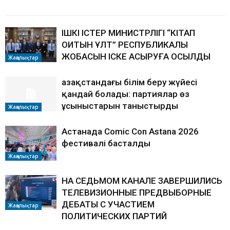
БАЙЛАНЫСТЫ МАҚАЛАЛАР
АВТОРДЫҢ КӨП
ІШКІ ІСТЕР МИНИСТРЛІГІ “КІТАП
ОҚИТЫН ҰЛТ” РЕСПУБЛИКАЛЫҚ
ЖОБАСЫН ІСКЕ АСЫРУҒА ҚОСЫЛДЫ
Жаңалықтар
Қазақстандағы білім беру жүйесі
қандай болады: партиялар өз
ұсыныстарын таныстырды
Жаңалықтар
Астанада Comic Con Astana 2026
фестивалі басталды
Жаңалықтар
НА СЕДЬМОМ КАНАЛЕ ЗАВЕРШИЛИСЬ
ТЕЛЕВИЗИОННЫЕ ПРЕДВЫБОРНЫЕ
ДЕБАТЫ С УЧАСТИЕМ
Жаңалықтар
ПОЛИТИЧЕСКИХ ПАРТИЙ