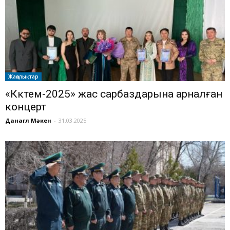
Жаңалықтар
«Көктем-2025» жас сарбаздарына арналған
концерт
Данагүл Мәкен
-
31.03.2025