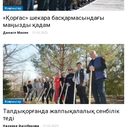
Жаңалықтар
«Қорғас» шекара басқармасындағы
маңызды қадам
Данагүл Мәкен
-
31.03.2025
Жаңалықтар
Талдықорғанда жалпықалалық сенбілік
өтеді
Назерке Әділбекова
-
31.03.2025