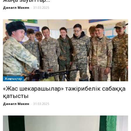
Данагүл Мәкен
-
31.03.2025
Жаңалықтар
«Жас шекарашылар» тәжірибелік сабаққа
қатысты
Данагүл Мәкен
-
31.03.2025