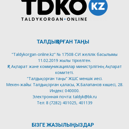
ТАЛДЫҚОРҒАН ТАҢЫ
"Taldykorgan-online.kz" № 17508-СИ желілік басылымы
11.02.2019 жылы тіркелген.
ҚР Ақпарат және коммуникациялар министрлігінің Ақпарат
комитеті.
"Талдықорған таңы" ЖШС меншік иесі.
Мекен-жайы: Талдықорған қаласы, Ж.Балапанов көшесі, 28.
Индекс 040000.
Электронная почта: taldyk@bk.ru
Тел: 8 (7282) 401025, 401139
БІЗГЕ ЖАЗЫЛЫҢЫЗДАР