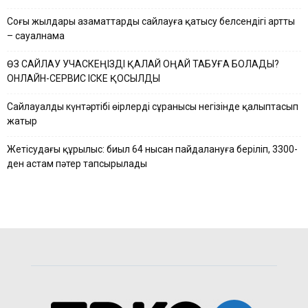
Соңғы жылдары азаматтардың сайлауға қатысу белсендігі артты
– сауалнама
ӨЗ САЙЛАУ УЧАСКЕҢІЗДІ ҚАЛАЙ ОҢАЙ ТАБУҒА БОЛАДЫ?
ОНЛАЙН-СЕРВИС ІСКЕ ҚОСЫЛДЫ
Сайлауалды күнтәртібі өңірлердің сұранысы негізінде қалыптасып
жатыр
Жетісудағы құрылыс: биыл 64 нысан пайдалануға беріліп, 3300-
ден астам пәтер тапсырылады