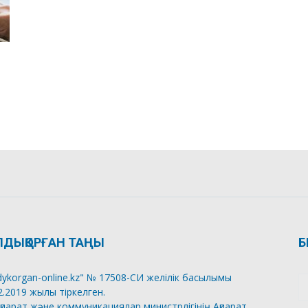
ЛДЫҚОРҒАН ТАҢЫ
Б
dykorgan-online.kz" № 17508-СИ желілік басылымы
2.2019 жылы тіркелген.
қпарат және коммуникациялар министрлігінің Ақпарат