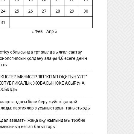
24
25
26
27
28
29
30
31
« Фев
Апр »
етісу облысында төрт жылда ылғал сақтау
ехнологиясын қолдану алаңы 4,6 есеге дейін
ртты
ШКІ ІСТЕР МИНИСТРЛІГІ “КІТАП ОҚИТЫН ҰЛТ”
ЕСПУБЛИКАЛЫҚ ЖОБАСЫН ІСКЕ АСЫРУҒА
ОСЫЛДЫ
азақстандағы білім беру жүйесі қандай
олады: партиялар өз ұсыныстарын таныстырды
Адал азамат»: жаңа оқу жылындағы тәрбие
ұмысының негізгі бағыттары