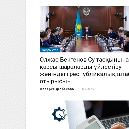
Жаңалықтар
Олжас Бектенов Су тасқынына
қарсы шараларды үйлестіру
жөніндегі республикалық шта
отырысын...
Назерке Әділбекова
-
13.03.2025