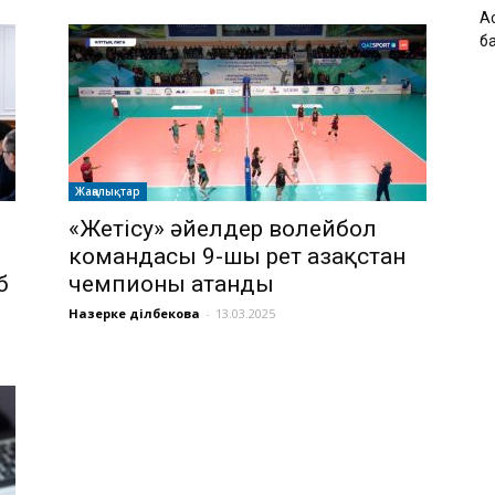
А
б
Жаңалықтар
«Жетісу» әйелдер волейбол
командасы 9-шы рет Қазақстан
б
чемпионы атанды
Назерке Әділбекова
-
13.03.2025