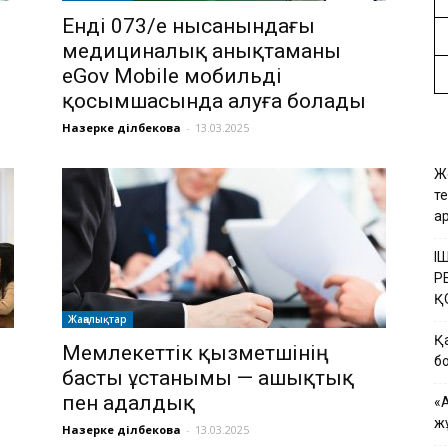
Енді 073/е нысанындағы
медициналық анықтаманы
eGov Mobile мобильді
қосымшасында алуға болады
Назерке Әділбекова
-
13.03.2025
Ж
т
а
І
Р
Қ
Жаңалықтар
Қ
Мемлекеттік қызметшінің
б
басты ұстанымы — ашықтық
пен адалдық
«
ж
Назерке Әділбекова
-
13.03.2025