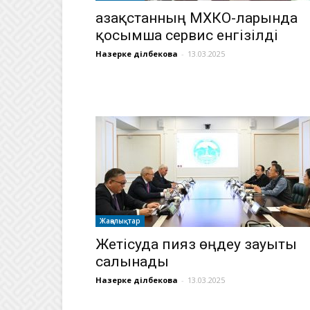
Қазақстанның МХҚКО-ларында
қосымша сервис енгізілді
Назерке Әділбекова
-
13.03.2025
Жаңалықтар
Жетісуда пияз өңдеу зауыты
салынады
Назерке Әділбекова
-
13.03.2025