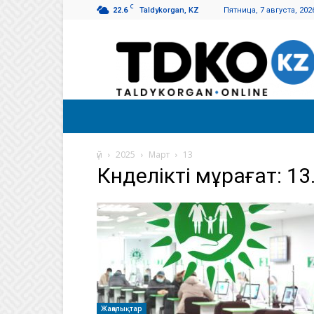
C
22.6
Taldykorgan, KZ
Пятница, 7 августа, 202
Талдықорған
таңы
үй
2025
Март
13
Күнделікті мұрағат: 13
Жаңалықтар