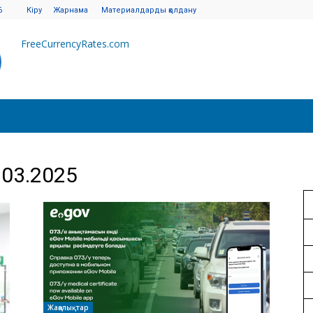
6
Кіру
Жарнама
Материалдарды қолдану
FreeCurrencyRates.com
.03.2025
Жаңалықтар