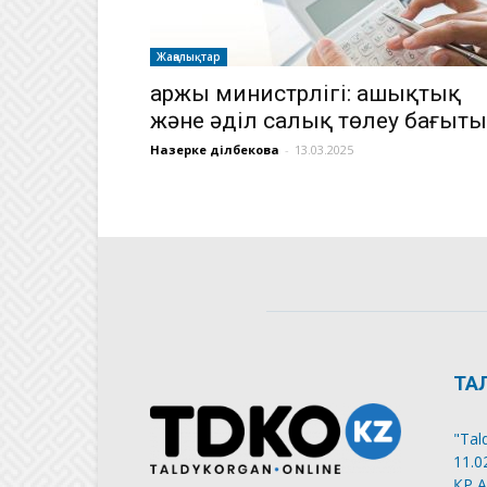
Жаңалықтар
Қаржы министрлігі: ашықтық
және әділ салық төлеу бағыты
Назерке Әділбекова
-
13.03.2025
ТА
"Tal
11.0
ҚР А