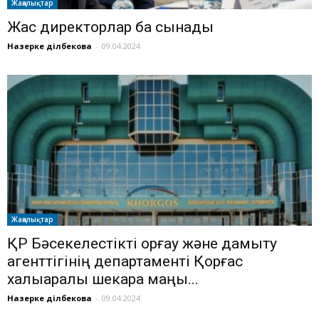
Жаңалықтар
Жас директорлар бақ сынады
Назерке Әділбекова
-
09.04.2024
Жаңалықтар
ҚР Бәсекелестікті қорғау және дамыту
агенттігінің департаменті Қорғас
халықаралық шекара маңы...
Назерке Әділбекова
-
09.04.2024