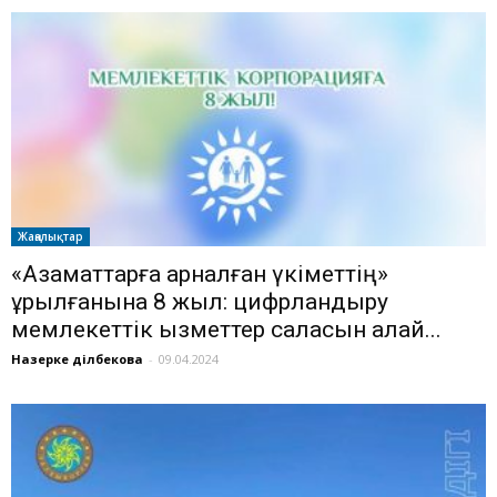
Жаңалықтар
«Азаматтарға арналған үкіметтің»
құрылғанына 8 жыл: цифрландыру
мемлекеттік қызметтер саласын қалай...
Назерке Әділбекова
-
09.04.2024