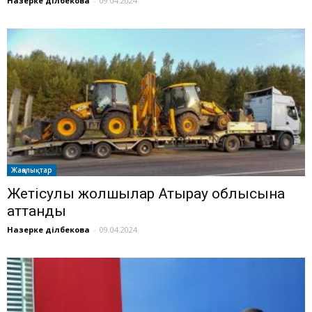
Назерке Әділбекова
-
09.04.2024
Жаңалықтар
Жетісулық жолшылар Атырау облысына
аттанды
Назерке Әділбекова
-
09.04.2024