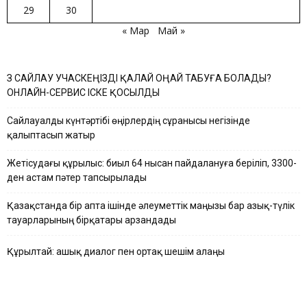
29
30
« Мар
Май »
ӨЗ САЙЛАУ УЧАСКЕҢІЗДІ ҚАЛАЙ ОҢАЙ ТАБУҒА БОЛАДЫ?
ОНЛАЙН-СЕРВИС ІСКЕ ҚОСЫЛДЫ
Сайлауалды күнтәртібі өңірлердің сұранысы негізінде
қалыптасып жатыр
Жетісудағы құрылыс: биыл 64 нысан пайдалануға беріліп, 3300-
ден астам пәтер тапсырылады
Қазақстанда бір апта ішінде әлеуметтік маңызы бар азық-түлік
тауарларының бірқатары арзандады
Құрылтай: ашық диалог пен ортақ шешім алаңы