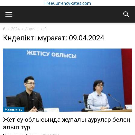
FreeCurrencyRates.com
үй
2024
Апрель
9
Күнделікті мұрағат: 09.04.2024
Жаңалықтар
Жетісу облысында жұқпалы аурулар белең
алып тұр