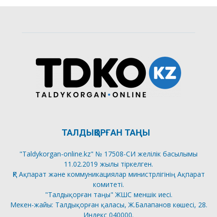
ТАЛДЫҚОРҒАН ТАҢЫ
"Taldykorgan-online.kz" № 17508-СИ желілік басылымы
11.02.2019 жылы тіркелген.
ҚР Ақпарат және коммуникациялар министрлігінің Ақпарат
комитеті.
"Талдықорған таңы" ЖШС меншік иесі.
Мекен-жайы: Талдықорған қаласы, Ж.Балапанов көшесі, 28.
Индекс 040000.