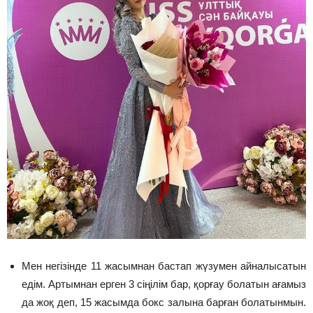
Мен негізінде 11 жасымнан бастап жүзумен айналысатын
едім. Артымнан ерген 3 сіңілім бар, қорғау болатын ағамыз
да жоқ деп, 15 жасымда бокс залына барған болатынмын.