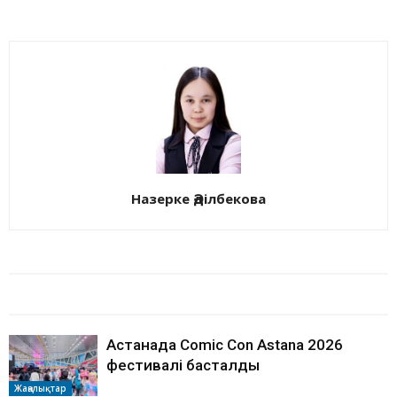
Назерке Әділбекова
БАЙЛАНЫСТЫ МАҚАЛАЛАР
АВТОРДЫҢ КӨП
Астанада Comic Con Astana 2026
фестивалі басталды
Жаңалықтар