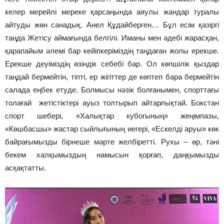
келер мерейлі мереке қарсаңында аяулы жандар туралы
айтуды жөн санадық. Анел Құдайберген… Бұл есім қазіргі
таңда Жетісу аймағында белгілі. Иманы мен әдебі жарасқан,
қарапайым әлемі бар кейіпкеріміздің таңдаған жолы ерекше.
Ерекше деуіміздің өзіндік себебі бар. Ол көпшілік қыздар
таңдай бермейтін, тіпті, ер жігіттер де көптеп бара бермейтін
салада еңбек етуде. Болмысы нәзік болғанымен, спорттағы
толағай жетістіктері ауыз толтырып айтарлықтай. Бокстан
спорт шебері, «Халықтар кубогының» жеңімпазы,
«Көшбасшы» жастар сыйлығының иегері, «Ескелді аруы» көк
байрағымызды бірнеше мәрте желбіретті. Рухы – өр, тәні
бекем халқымыздың намысын қорғап, даңқымызды
асқақтатты.