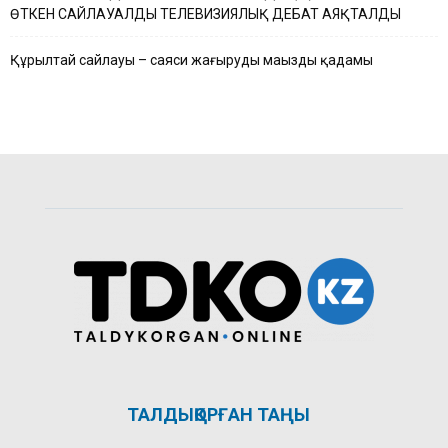
ӨТКЕН САЙЛАУАЛДЫ ТЕЛЕВИЗИЯЛЫҚ ДЕБАТ АЯҚТАЛДЫ
Құрылтай сайлауы – саяси жаңғырудың маңызды қадамы
ТАЛДЫҚОРҒАН ТАҢЫ