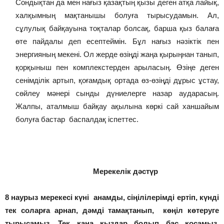
Сондықтан да мен нағыз қазақтың қызы деген атқа лайық,
халқымның мақтанышы болуға тырысудамын. Ал,
сұлулық байқауына тоқталар болсақ, барша қыз балаға
өте пайдалы деп есептеймін. Бұл нағыз нәзіктік пен
энергияның мекені. Ол жерде өзіңді жаңа қырыңнан танып,
қорқыныш пен комплекстерден арыласың. Өзіңе деген
сенімділік артып, қоғамдық ортада өз-өзіңді дұрыс ұстау,
сөйлеу мәнері сынды дүниелерге назар аударасың.
Жалпы, аталмыш байқау ақылына көркі сай ханшайым
болуға бастар баспалдақ іспеттес.
Мерекелік дәстүр
8 наурыз мерекесі күні анамды, сіңілілерімді ертіп, күнді
тек соларға арнап, дәмді тамақтанып, көңіл көтеруге
тырысамыз. Тек қана қыздар болып бас қосамыз.