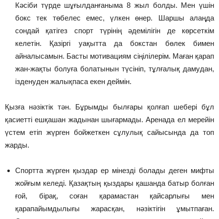
Кәсіби түрде шұғылданғаныма 8 жыл болды. Мен үшін
бокс тек төбелес емес, үлкен өнер. Шаршы алаңда
сондай қатігез спорт түрінің әдемілігін де көрсеткім
келетін. Қазіргі уақытта да бокстан бөлек бимен
айналысамын. Басты мотивациям сіңілілерім. Маған қарап
жан-жақты болуға болатынын түсініп, тұлғалық дамудан,
ізденуден жалықпаса екен деймін.
Қызға нәзіктік тән. Бұрымды былғары қолғап шебері бұл
қасиетті ешқашан жадынан шығармады. Аренада ел мерейін
үстем етіп жүрген бойжеткен сұлулық сайысында да топ
жарды.
Спортта жүрген қыздар ер мінезді болады деген мифты
жойғым келеді. Қазақтың қыздары қашанда батыр болған
ғой, бірақ, соған қарамастан қайсарлығы мен
қарапайымдылығы жарасқан, нәзіктігін ұмытпаған.