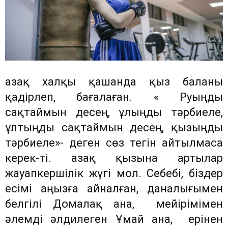
Қазақ халқы қашанда қыз баланы
қадірлеп, бағалаған. « Руыңды
сақтаймын десең, ұлыңды тәрбиеле,
ұлтыңды сақтаймын десең, қызыңды
тәрбиеле»- деген сөз тегін айтылмаса
керек-ті. Қазақ қызына артылар
жауапкершілік жүгі мол. Себебі, біздер
есімі аңызға айналған, даналығымен
белгілі Домалақ ана, мейірімімен
әлемді әлдилеген Ұмай ана, ерінен