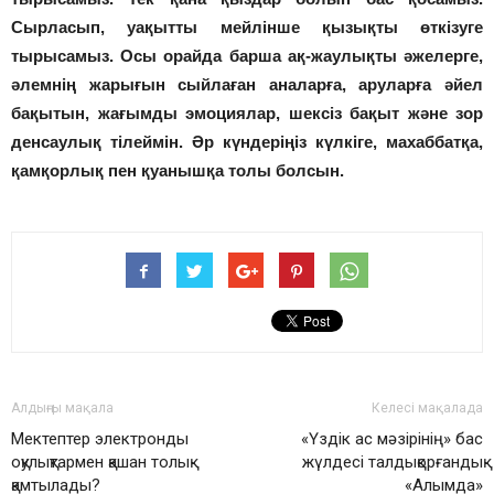
Сырласып, уақытты мейлінше қызықты өткізуге
тырысамыз. Осы орайда барша ақ-жаулықты әжелерге,
әлемнің жарығын сыйлаған аналарға, аруларға әйел
бақытын, жағымды эмоциялар, шексіз бақыт және зор
денсаулық тілеймін. Әр күндеріңіз күлкіге, махаббатқа,
қамқорлық пен қуанышқа толы болсын.
Алдыңғы мақала
Келесі мақалада
Мектептер электронды
«Үздік ас мәзірінің» бас
оқулықтармен қашан толық
жүлдесі талдықорғандық
қамтылады?
«Алымда»