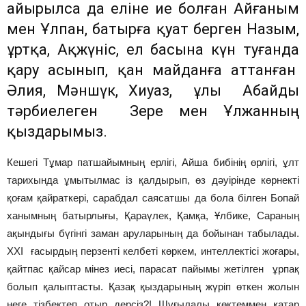
айырылса да еліне ие болған Айғаным
мен Ұлпан, батырға қуат берген Назым,
Құртқа, Ақжүніс, ел басына күн туғанда
қару асынып, қан майданға аттанған
Әлия, Мәншүк, Хиуаз, ұлы Абайды
тәрбиелеген Зере мен Ұлжанның
қыздарымыз.
Кешегі Тұмар патшайымның ерлігі, Айша бибінің өрлігі, ұлт
тари­хында ұмытылмас із қалдырып, өз дәуірінде көрнекті
қоғам қайрат­кері, сарабдал саясатшы да бола білген Бопай
ханымның батырлығы, Қараүлек, Қамқа, Ұлбике, Сараның
ақындығы бүгінгі заман аруларының да бойынан табылады.
XXI ғасырдың перзенті келбеті көркем, интеллектісі жоғары,
қайтпас қайсар мінез иесі, парасат пайымы жетілген ұрпақ
болып қалыптасты. Қазақ қыздарының жүріп өткен жолын
неге тізбектеп отыр дерсіз?! Шұғылалы көктеммен қатар