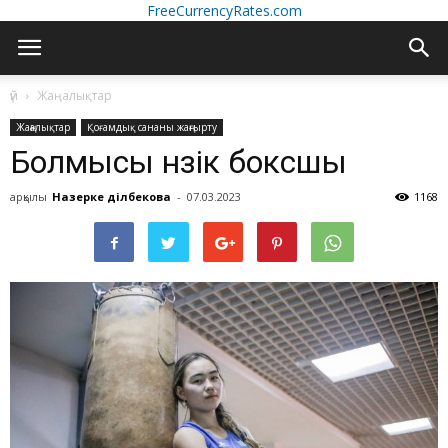
FreeCurrencyRates.com
үй
Жаңалықтар
Жаңалықтар
Қоғамдық сананы жаңғырту
Болмысы нәзік боксшы
арқылы
Назерке Әділбекова
-
07.03.2023
1168