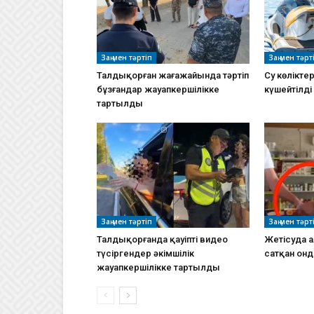
Заң мен тәртіп
Заң мен тәрт
Талдықорған жағажайында тәртіп
Су көлікте
бұзғандар жауапкершілікке
күшейтілді
тартылды
Заң мен тәртіп
Заң мен тәрт
Талдықорғанда қауіпті видео
Жетісуда 
түсіргендер әкімшілік
сатқан он
жауапкершілікке тартылды