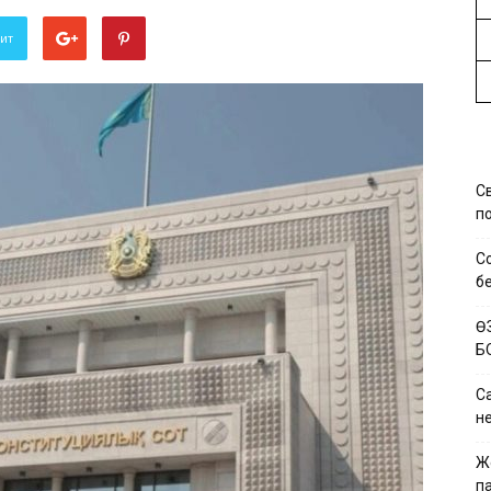
вит
С
по
С
б
Ө
Б
Са
н
Ж
па