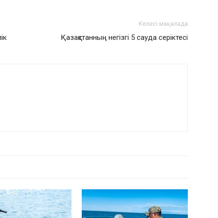
Келесі мақалада
ік
Қазақстанның негізгі 5 сауда серіктесі
РДЫҢ КӨП