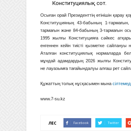
Конституциялық сот.
Осыған орай Президенттің өтінішін қарау
Конституцияның 43-бабының 1-тармағын,
тармағын және 84-бабының 3-тармағын ос
1995 жылғы Конституцияға сәйкес атқар
енгеннен кейін тиісті қызметке сайлануы 
Аталған конституциялық нормаларда бел
мұндай адамдардың 2026 жылғы Конституц
не лауазымға тағайындалуы алғаш рет сайла
Құжаттың толық нұсқасымен мына
сілтемед
www.7-su.kz
ҮЛЕС
Facebook
Twitter