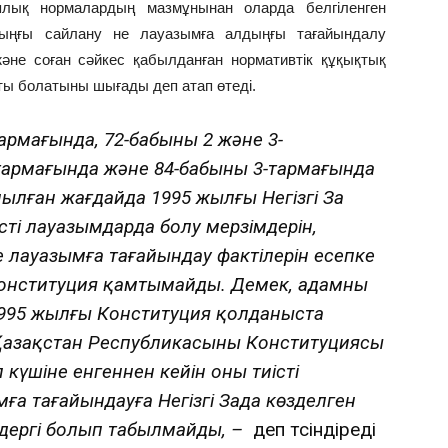
иялық нормалардың мазмұнынан оларда белгіленген
дыңғы сайлану не лауазымға алдыңғы тағайындалу
әне соған сәйкес қабылданған нормативтік құқықтық
сты болатыны шығады деп атап өтеді.
армағында, 72-бабының 2 және 3-
тармағында және 84-бабының 3-тармағында
ылған жағдайда 1995 жылғы Негізгі Заң
істі лауазымдарда болу мерзімдерін,
 лауазымға тағайындау фактілерін есепке
Конституция қамтымайды. Демек, адамның
 1995 жылғы Конституция қолданыста
і Қазақстан Республикасының Конституциясы
 күшіне енгеннен кейін оны тиісті
ға тағайындауға Негізгі Заңда көзделген
дергі болып табылмайды, –
деп түсіндіреді