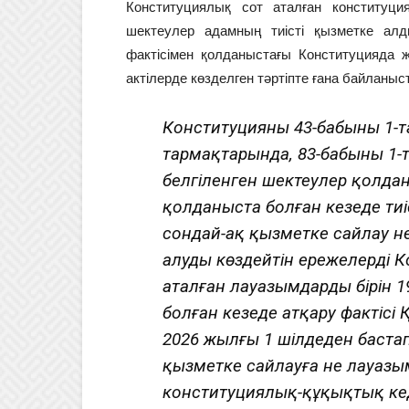
Конституциялық сот аталған конституц
шектеулер адамның тиісті қызметке ал
фактісімен қолданыстағы Конституцияда ж
актілерде көзделген тәртіпте ғана байланы
Конституцияның 43-бабының 1-т
тармақтарында, 83-бабының 1-
белгіленген шектеулер қолдан
қолданыста болған кезеңде ти
сондай-ақ қызметке сайлау не
алуды көздейтін ережелерді 
аталған лауазымдардың бірін
болған кезеңде атқару фактіс
2026 жылғы 1 шілдеден бастап
қызметке сайлауға не лауазым
конституциялық-құқықтық ке