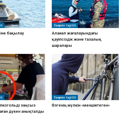
іп
Заң мен тәртіп
ріне бақылау
Алакөл жағалауындағы
қауіпсіздік және тазалық
шаралары
іп
Заң мен тәртіп
алкогольді заңсыз
Өзгенің мүлкін «меншіктеген»
даған дүкен анықталды