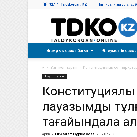
C
32.1
Taldykorgan, KZ
Пятница, 7 августа, 202
Талдықорған
таңы
Қоғамдық саяси бағыт
Әлеуметтік саяса
үй
Заң мен тәртіп
Конституциялық сот: Бірқата
Заң мен тәртіп
Конституциялық 
лауазымды тұлғ
тағайындала а
арқылы
Гүлжанат Нұршанова
-
07.07.2026