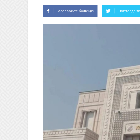
Facebook-те бөлісіңіз
Твиттерде т