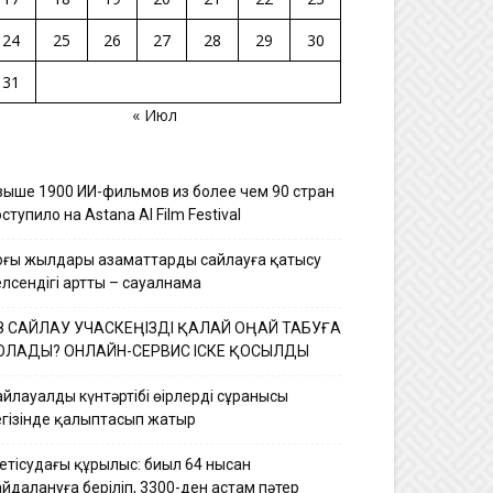
24
25
26
27
28
29
30
31
« Июл
выше 1900 ИИ-фильмов из более чем 90 стран
ступило на Astana AI Film Festival
оңғы жылдары азаматтардың сайлауға қатысу
елсендігі артты – сауалнама
З САЙЛАУ УЧАСКЕҢІЗДІ ҚАЛАЙ ОҢАЙ ТАБУҒА
ОЛАДЫ? ОНЛАЙН-СЕРВИС ІСКЕ ҚОСЫЛДЫ
йлауалды күнтәртібі өңірлердің сұранысы
егізінде қалыптасып жатыр
етісудағы құрылыс: биыл 64 нысан
йдалануға беріліп, 3300-ден астам пәтер