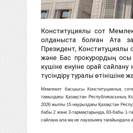
Конституциялық сот Мемле
қолданыста болған Ата з
Президент, Конституциялық 
және Бас прокурордың осы
күшіне енуіне орай сайлану
түсіндіру туралы өтінішіне жа
Мемлекет басшысы Конституциялық сотқ
тамыздағы Қазақстан Республикасының Ко
2026 жылғы 15 наурыздағы Қазақстан Респу
бабы 2 және 3-тармақтарында, 83-бабы 1-т
сайлана ала ма не лауазымға тағайындала а