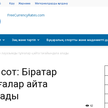
6
Кіру
Жарнама
Материалдарды қолдану
FreeCurrencyRates.com
т
Заң және тәртіп
Бұқаралық спортты және мәдениетті д
р лауазымды тұлғалар қайта тағайындала алады
сот: Бірқатар
алар қайта
лады
62