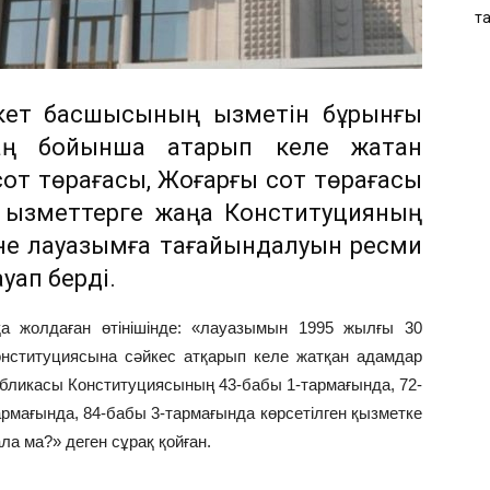
т
кет басшысының қызметін бұрынғы
аң бойынша атқарып келе жатқан
сот төрағасы, Жоғарғы сот төрағасы
 қызметтерге жаңа Конституцияның
 не лауазымға тағайындалуын ресми
уап берді.
а жолдаған өтінішінде: «лауазымын 1995 жылғы 30
нституциясына сәйкес атқарып келе жатқан адамдар
бликасы Конституциясының 43-бабы 1-тармағында, 72-
армағында, 84-бабы 3-тармағында көрсетілген қызметке
ла ма?» деген сұрақ қойған.