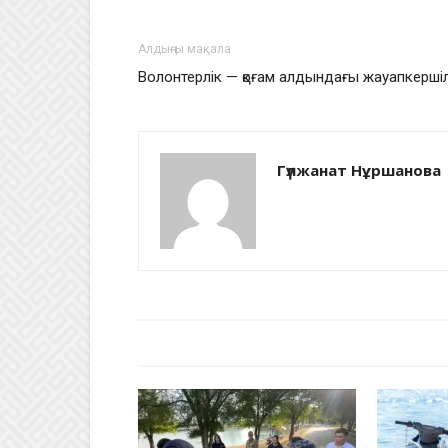
Алдыңғы мақала
Волонтерлік — қоғам алдындағы жауапкершіл
Гүлжанат Нұршанова
БАЙЛАНЫСТЫ МАҚАЛАЛАР
АВТО