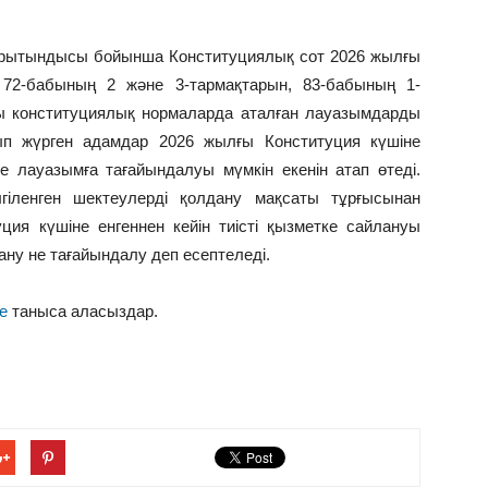
 қорытындысы бойынша Конституциялық сот 2026 жылғы
 72-бабының 2 және 3-тармақтарын, 83-бабының 1-
ы конституциялық нормаларда аталған лауазымдарды
ып жүрген адамдар 2026 жылғы Конституция күшіне
не лауазымға тағайындалуы мүмкін екенін атап өтеді.
гіленген шектеулерді қолдану мақсаты тұрғысынан
ия күшіне енгеннен кейін тиісті қызметке сайлануы
ну не тағайындалу деп есептеледі.
е
таныса аласыздар.