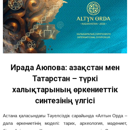
Ирада Аюпова: Қазақстан мен
Татарстан – түркі
халықтарының өркениеттік
синтезінің үлгісі
Астана қаласындағы Тәуелсіздік сарайында «Алтын Орда –
дала өркениетінің моделі: тарих, археология, мәдениет,