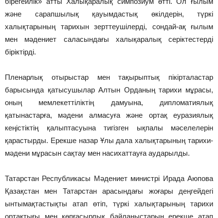
бірегейлік» атты Халықаралық симпозиум өтті. Ол ғылым
және сарапшылық қауымдастық өкілдерін, түркі
халықтарының тарихын зерттеушілерді, сондай-ақ ғылым
мен мәдениет саласындағы халықаралық серіктестерді
біріктірді.
Пленарлық отырыстар мен тақырыптық пікірталастар
барысында қатысушылар Алтын Орданың тарихи мұрасы,
оның мемлекеттіліктің дамуына, дипломатиялық
қатынастарға, мәдени алмасуға және ортақ еуразиялық
кеңістіктің қалыптасуына тигізген ықпалы мәселелерін
қарастырды. Ерекше назар Ұлы дала халықтарының тарихи-
мәдени мұрасын сақтау мен насихаттауға аударылды.
Татарстан Республикасы Мәдениет министрі Ирада Аюпова
Қазақстан мен Татарстан арасындағы жоғары деңгейдегі
ынтымақтастықты атап өтіп, түркі халықтарының тарихи
ортақтығы мен көпғасырлық байланыстарын ерекше атап