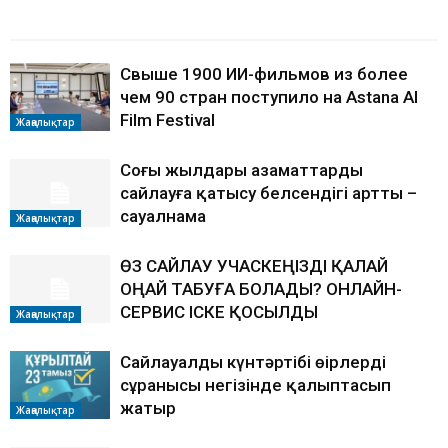
БАЙЛАНЫСТЫ МАҚАЛАЛАР
АВТОРДЫҢ КӨП
Свыше 1900 ИИ-фильмов из более
чем 90 стран поступило на Astana AI
Film Festival
Жаңалықтар
Соңғы жылдары азаматтардың
сайлауға қатысу белсендігі артты –
сауалнама
Жаңалықтар
ӨЗ САЙЛАУ УЧАСКЕҢІЗДІ ҚАЛАЙ
ОҢАЙ ТАБУҒА БОЛАДЫ? ОНЛАЙН-
СЕРВИС ІСКЕ ҚОСЫЛДЫ
Жаңалықтар
Сайлауалды күнтәртібі өңірлердің
сұранысы негізінде қалыптасып
жатыр
Жаңалықтар