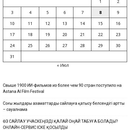
1
2
3
4
5
6
7
8
9
10
11
12
13
14
15
16
17
18
19
20
21
22
23
24
25
26
27
28
29
30
31
« Июл
Свыше 1900 ИИ-фильмов из более чем 90 стран поступило на
Astana AI Film Festival
Соңғы жылдары азаматтардың сайлауға қатысу белсендігі артты
– сауалнама
ӨЗ САЙЛАУ УЧАСКЕҢІЗДІ ҚАЛАЙ ОҢАЙ ТАБУҒА БОЛАДЫ?
ОНЛАЙН-СЕРВИС ІСКЕ ҚОСЫЛДЫ