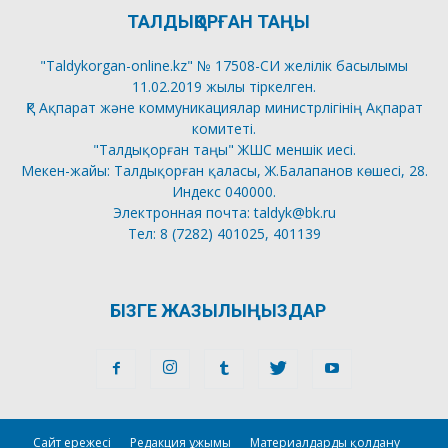
ТАЛДЫҚОРҒАН ТАҢЫ
"Taldykorgan-online.kz" № 17508-СИ желілік басылымы
11.02.2019 жылы тіркелген.
ҚР Ақпарат және коммуникациялар министрлігінің Ақпарат
комитеті.
"Талдықорған таңы" ЖШС меншік иесі.
Мекен-жайы: Талдықорған қаласы, Ж.Балапанов көшесі, 28.
Индекс 040000.
Электронная почта: taldyk@bk.ru
Тел: 8 (7282) 401025, 401139
БІЗГЕ ЖАЗЫЛЫҢЫЗДАР
Сайт ережесі
Редакция ұжымы
Материалдарды қолдану