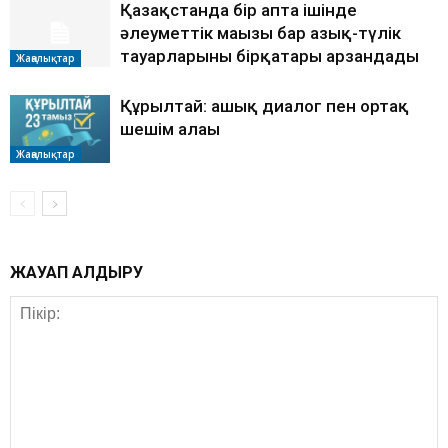
Қазақстанда бір апта ішінде
әлеуметтік маңызы бар азық-түлік
тауарларының бірқатары арзандады
Жаңалықтар
Құрылтай: ашық диалог пен ортақ
шешім алаңы
Жаңалықтар
ЖАУАП ҚАЛДЫРУ