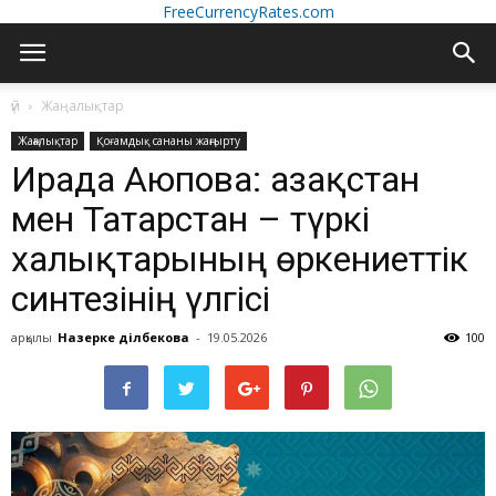
FreeCurrencyRates.com
үй
Жаңалықтар
Жаңалықтар
Қоғамдық сананы жаңғырту
Ирада Аюпова: Қазақстан
мен Татарстан – түркі
халықтарының өркениеттік
синтезінің үлгісі
арқылы
Назерке Әділбекова
-
19.05.2026
100