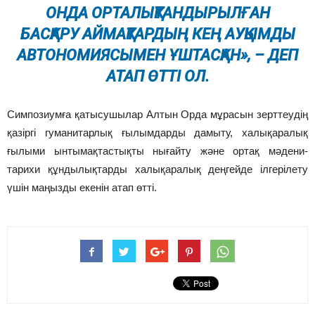
ОНДА ОРТАЛЫҚТАНДЫРЫЛҒАН
БАСҚАРУ АЙМАҚТАРДЫҢ КЕҢ АУҚЫМДЫ
АВТОНОМИЯСЫМЕН ҰШТАСҚАН», – ДЕП
АТАП ӨТТІ ОЛ.
Симпозиумға қатысушылар Алтын Орда мұрасын зерттеудің
қазіргі гуманитарлық ғылымдарды дамыту, халықаралық
ғылыми ынтымақтастықты нығайту және ортақ мәдени-
тарихи құндылықтарды халықаралық деңгейде ілгерілету
үшін маңызды екенін атап өтті.