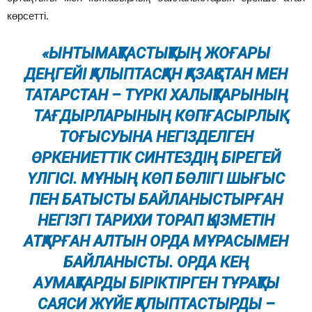
көрсетті.
«ЫНТЫМАҚТАСТЫҚТЫҢ ЖОҒАРЫ
ДЕҢГЕЙІ ҚАЛЫПТАСҚАН ҚАЗАҚСТАН МЕН
ТАТАРСТАН – ТҮРКІ ХАЛЫҚТАРЫНЫҢ
ТАҒДЫРЛАРЫНЫҢ КӨПҒАСЫРЛЫҚ
ТОҒЫСУЫНА НЕГІЗДЕЛГЕН
ӨРКЕНИЕТТІК СИНТЕЗДІҢ БІРЕГЕЙ
ҮЛГІСІ. МҰНЫҢ КӨП БӨЛІГІ ШЫҒЫС
ПЕН БАТЫСТЫ БАЙЛАНЫСТЫРҒАН
НЕГІЗГІ ТАРИХИ ТОРАП ҚЫЗМЕТІН
АТҚАРҒАН АЛТЫН ОРДА МҰРАСЫМЕН
БАЙЛАНЫСТЫ. ОРДА КЕҢ
АУМАҚТАРДЫ БІРІКТІРГЕН ТҰРАҚТЫ
САЯСИ ЖҮЙЕ ҚАЛЫПТАСТЫРДЫ –