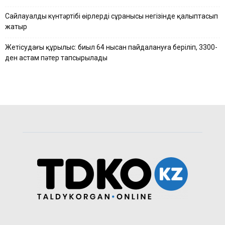
Сайлауалды күнтәртібі өңірлердің сұранысы негізінде қалыптасып
жатыр
Жетісудағы құрылыс: биыл 64 нысан пайдалануға беріліп, 3300-
ден астам пәтер тапсырылады