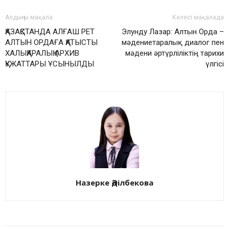
Алдыңғы мақала
Келесі мақалада
ҚАЗАҚСТАНДА АЛҒАШ РЕТ
Элунду Лазар: Алтын Орда –
АЛТЫН ОРДАҒА ҚАТЫСТЫ
мәдениетаралық диалог пен
ХАЛЫҚАРАЛЫҚ АРХИВ
мәдени әртүрліліктің тарихи
ҚҰЖАТТАРЫ ҰСЫНЫЛДЫ
үлгісі
Назерке Әділбекова