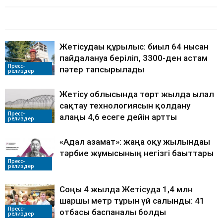
БАЙЛАНЫСТЫ МАҚАЛАЛАР
АВТОРДЫҢ КӨП
Жетісудағы құрылыс: биыл 64 нысан
пайдалануға беріліп, 3300-ден астам
Пресс-
пәтер тапсырылады
релиздер
Жетісу облысында төрт жылда ылғал
сақтау технологиясын қолдану
Пресс-
алаңы 4,6 есеге дейін артты
релиздер
«Адал азамат»: жаңа оқу жылындағы
тәрбие жұмысының негізгі бағыттары
Пресс-
релиздер
Соңғы 4 жылда Жетісуда 1,4 млн
шаршы метр тұрғын үй салынды: 41
Пресс-
отбасы баспаналы болды
релиздер