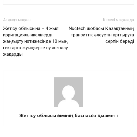
Алдыңғы мақала
Келесі мақалада
Жетісу облысына – 4 жыл:
Nuctech жобасы Қазақстанның
ирригациялық желілерді
транзиттік әлеуетін арттыруға
жаңғырту нәтижесінде 10 мың
серпін береді
гектарға жуық жерге су жеткізу
жақсарды
Жетісу облысы әкімінің баспасөз қызметі