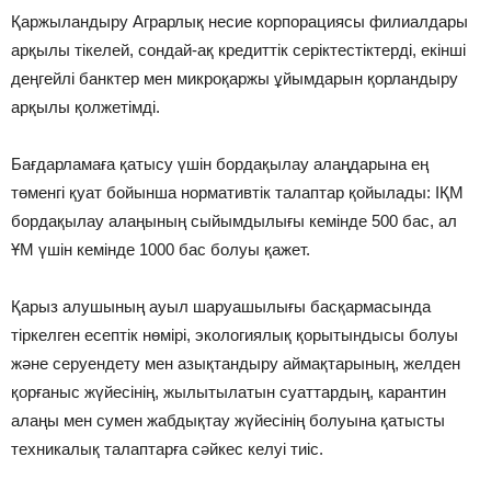
Қаржыландыру Аграрлық несие корпорациясы филиалдары
арқылы тікелей, сондай-ақ кредиттік серіктестіктерді, екінші
деңгейлі банктер мен микроқаржы ұйымдарын қорландыру
арқылы қолжетімді.
Бағдарламаға қатысу үшін бордақылау алаңдарына ең
төменгі қуат бойынша нормативтік талаптар қойылады: ІҚМ
бордақылау алаңының сыйымдылығы кемінде 500 бас, ал
ҰМ үшін кемінде 1000 бас болуы қажет.
Қарыз алушының ауыл шаруашылығы басқармасында
тіркелген есептік нөмірі, экологиялық қорытындысы болуы
және серуендету мен азықтандыру аймақтарының, желден
қорғаныс жүйесінің, жылытылатын суаттардың, карантин
алаңы мен сумен жабдықтау жүйесінің болуына қатысты
техникалық талаптарға сәйкес келуі тиіс.