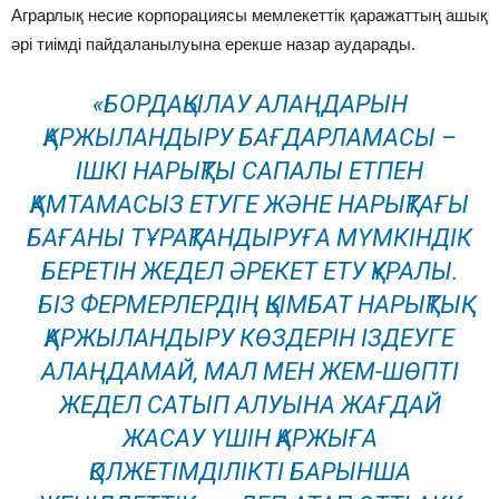
Аграрлық несие корпорациясы мемлекеттік қаражаттың ашық
әрі тиімді пайдаланылуына ерекше назар аударады.
«БОРДАҚЫЛАУ АЛАҢДАРЫН
ҚАРЖЫЛАНДЫРУ БАҒДАРЛАМАСЫ –
ІШКІ НАРЫҚТЫ САПАЛЫ ЕТПЕН
ҚАМТАМАСЫЗ ЕТУГЕ ЖӘНЕ НАРЫҚТАҒЫ
БАҒАНЫ ТҰРАҚТАНДЫРУҒА МҮМКІНДІК
БЕРЕТІН ЖЕДЕЛ ӘРЕКЕТ ЕТУ ҚҰРАЛЫ.
БІЗ ФЕРМЕРЛЕРДІҢ ҚЫМБАТ НАРЫҚТЫҚ
ҚАРЖЫЛАНДЫРУ КӨЗДЕРІН ІЗДЕУГЕ
АЛАҢДАМАЙ, МАЛ МЕН ЖЕМ-ШӨПТІ
ЖЕДЕЛ САТЫП АЛУЫНА ЖАҒДАЙ
ЖАСАУ ҮШІН ҚАРЖЫҒА
ҚОЛЖЕТІМДІЛІКТІ БАРЫНША