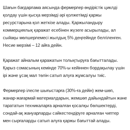
Шағын бағдарлама аясында фермерлер өндірістік циклді
қолдау үшін қысқа мерзімді әрі қолжетімді қаржы
ресурстарына қол жеткізе алады. Қаржыландыру
коммерциялық қаражат есебінен жүзеге асырылады, ал
сыйақы мөлшерлемесі жылдық 5% деңгейінде белгіленген.
Несие мерзімі – 12 айға дейін.
Қаражат айналым қаражатын толықтыруға бағытталады.
Қарыз сомасының кемінде 70%-ы кейіннен бордақылау үшін
ірі және ұсақ мал төлін сатып алуға жұмсалуы тиіс.
Фермерлер ілеспе шығыстарға (30%-ға дейін) жем-шөп,
жанар-жағармай материалдарын, жемшөп дайындайтын және
тарататын техникаларға арналған қосалқы бөлшектерді,
сондай-ақ жануарларды сәйкестендіруге арналған чиптер
мен сырғаларды сатып алуға қаржы бағыттай алады.