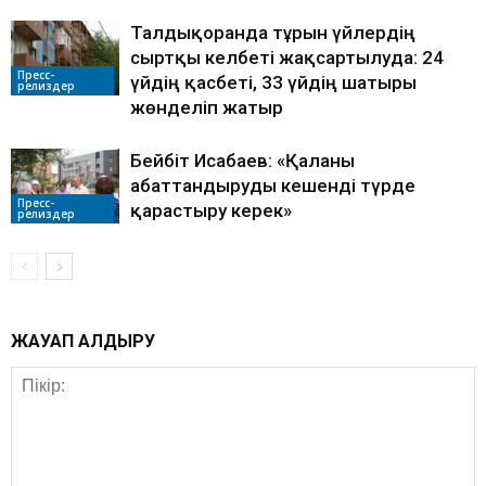
Талдықорғанда тұрғын үйлердің
сыртқы келбеті жақсартылуда: 24
Пресс-
үйдің қасбеті, 33 үйдің шатыры
релиздер
жөнделіп жатыр
Бейбіт Исабаев: «Қаланы
абаттандыруды кешенді түрде
Пресс-
қарастыру керек»
релиздер
ЖАУАП ҚАЛДЫРУ