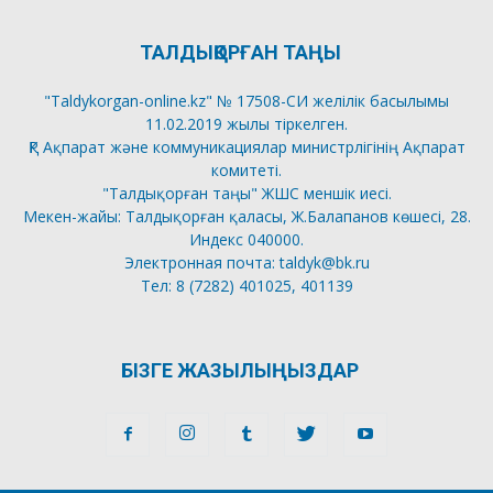
ТАЛДЫҚОРҒАН ТАҢЫ
"Taldykorgan-online.kz" № 17508-СИ желілік басылымы
11.02.2019 жылы тіркелген.
ҚР Ақпарат және коммуникациялар министрлігінің Ақпарат
комитеті.
"Талдықорған таңы" ЖШС меншік иесі.
Мекен-жайы: Талдықорған қаласы, Ж.Балапанов көшесі, 28.
Индекс 040000.
Электронная почта: taldyk@bk.ru
Тел: 8 (7282) 401025, 401139
БІЗГЕ ЖАЗЫЛЫҢЫЗДАР