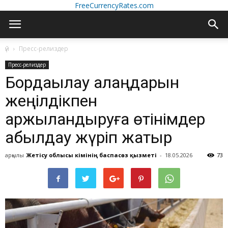
FreeCurrencyRates.com
үй
Пресс-релиздер
Пресс-релиздер
Бордақылау алаңдарын
жеңілдікпен
қаржыландыруға өтінімдер
қабылдау жүріп жатыр
арқылы
Жетісу облысы әкімінің баспасөз қызметі
-
18.05.2026
73