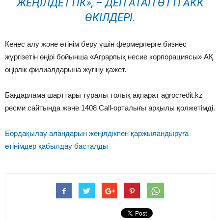
ЖЕҢІЛДЕТТІК», – ДЕП АТАП ӨТТІ АКК
ӨКІЛДЕРІ.
Кеңес алу және өтінім беру үшін фермерлерге бизнес
жүргізетін өңірі бойынша «Аграрлық несие корпорациясы» АҚ
өңірлік филиалдарына жүгіну қажет.
Бағдарлама шарттары туралы толық ақпарат agrocredit.kz
ресми сайтында және 1408 Call-орталығы арқылы қолжетімді.
Бордақылау алаңдарын жеңілдікпен қаржыландыруға
өтінімдер қабылдау басталды