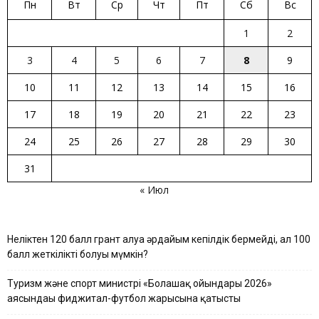
Пн
Вт
Ср
Чт
Пт
Сб
Вс
1
2
3
4
5
6
7
8
9
10
11
12
13
14
15
16
17
18
19
20
21
22
23
24
25
26
27
28
29
30
31
« Июл
Неліктен 120 балл грант алуға әрдайым кепілдік бермейді, ал 100
балл жеткілікті болуы мүмкін?
Туризм және спорт министрі «Болашақ ойындары 2026»
аясындағы фиджитал-футбол жарысына қатысты