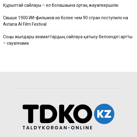
Құрылтай сайлауы – ел болашағына ортақ жауапкершілік
Свыше 1900 ИИ-фильмов из более чем 90 стран поступило на
Astana AI Film Festival
Соңғы жылдары азаматтардың сайлауға қатысу белсендігі артты
– сауалнама