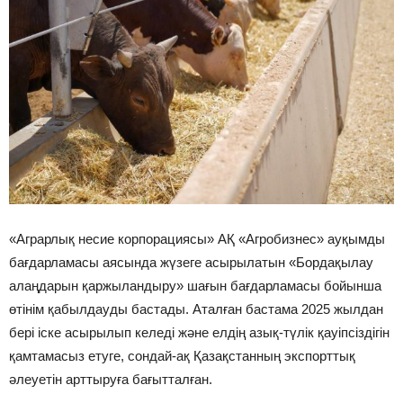
«Аграрлық несие корпорациясы» АҚ «Агробизнес» ауқымды
бағдарламасы аясында жүзеге асырылатын «Бордақылау
алаңдарын қаржыландыру» шағын бағдарламасы бойынша
өтінім қабылдауды бастады. Аталған бастама 2025 жылдан
бері іске асырылып келеді және елдің азық-түлік қауіпсіздігін
қамтамасыз етуге, сондай-ақ Қазақстанның экспорттық
әлеуетін арттыруға бағытталған.