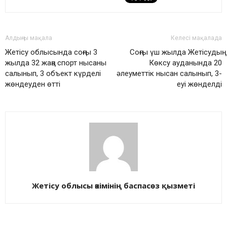
Алдыңғы мақала
Келесі мақалада
Жетісу облысында соңғы 3
Соңғы үш жылда Жетісудың
жылда 32 жаңа спорт нысаны
Көксу ауданында 20
салынып, 3 объект күрделі
әлеуметтік нысан салынып, 3-
жөндеуден өтті
еуі жөнделді
Жетісу облысы әкімінің баспасөз қызметі