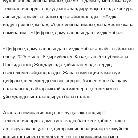
Бұдан бөлек, инновациялық қызметті дамыту мен заманауи
технологияларды енгізуді ынталандыру мақсатында конкурс
аясында арнайы сыйлықтар тағайындалады – «Үздік
индустриялық жоба», «Үздік инновациялық жоба» және жаңа
номинация – «Цифрлық даму саласындағы үздік жоба».
«Цифрлық даму саласындағы үздік жоба» арнайы сыйлығын
енгізу 2025 жылғы 8 қыркүйектегі Қазақстан Республикасы
Президентінің Жолдауында қойылған міндеттердің
өзектілігімен айқындалады. Жаңа номинация заманауи
цифрлық шешімдерді енгізіп, өндіріс, бизнес және басқару
салаларында айтарлықтай нәтижелерге қол жеткізген
ұйымдарды ынталандыруға бағытталған.
Аталған номинацияның енгізілуі қазақстандық IT-
технологияларды дамытуға, елдің бәсекеге қабілеттілігін
арттыруға және ұлттық цифрлық инновациялар экожүйесін
қалыптастыруға елеулі үлес қосқан компаниялар мен