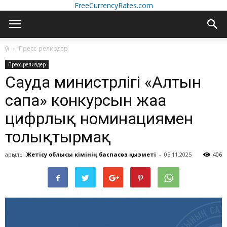
FreeCurrencyRates.com
үй
Пресс-релиздер
Пресс-релиздер
Сауда министрлігі «Алтын
сапа» конкурсын жаңа
цифрлық номинациямен
толықтырмақ
арқылы
Жетісу облысы әкімінің баспасөз қызметі
-
05.11.2025
406