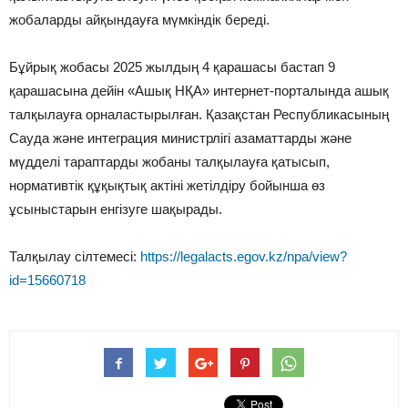
жобаларды айқындауға мүмкіндік береді.
Бұйрық жобасы 2025 жылдың 4 қарашасы бастап 9
қарашасына дейін «Ашық НҚА» интернет-порталында ашық
талқылауға орналастырылған. Қазақстан Республикасының
Сауда және интеграция министрлігі азаматтарды және
мүдделі тараптарды жобаны талқылауға қатысып,
нормативтік құқықтық актіні жетілдіру бойынша өз
ұсыныстарын енгізуге шақырады.
Талқылау сілтемесі:
https://legalacts.egov.kz/npa/view?
id=15660718