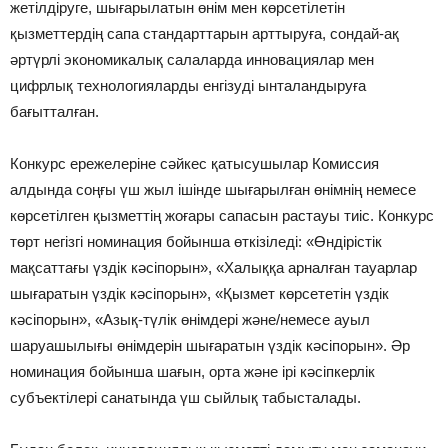
жетілдіруге, шығарылатын өнім мен көрсетілетін
қызметтердің сапа стандарттарын арттыруға, сондай-ақ
әртүрлі экономикалық салаларда инновациялар мен
цифрлық технологияларды енгізуді ынталандыруға
бағытталған.
Конкурс ережелеріне сәйкес қатысушылар Комиссия
алдында соңғы үш жыл ішінде шығарылған өнімнің немесе
көрсетілген қызметтің жоғары сапасын растауы тиіс. Конкурс
төрт негізгі номинация бойынша өткізіледі: «Өндірістік
мақсаттағы үздік кәсіпорын», «Халыққа арналған тауарлар
шығаратын үздік кәсіпорын», «Қызмет көрсететін үздік
кәсіпорын», «Азық-түлік өнімдері және/немесе ауыл
шаруашылығы өнімдерін шығаратын үздік кәсіпорын». Әр
номинация бойынша шағын, орта және ірі кәсіпкерлік
субъектілері санатында үш сыйлық табысталады.