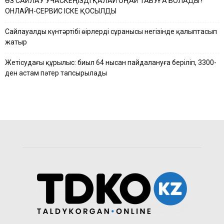
ӨЗ САЙЛАУ УЧАСКЕҢІЗДІ ҚАЛАЙ ОҢАЙ ТАБУҒА БОЛАДЫ?
ОНЛАЙН-СЕРВИС ІСКЕ ҚОСЫЛДЫ
Сайлауалды күнтәртібі өңірлердің сұранысы негізінде қалыптасып
жатыр
Жетісудағы құрылыс: биыл 64 нысан пайдалануға беріліп, 3300-
ден астам пәтер тапсырылады