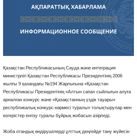
Қазақстан Республикасының Сауда және интеграция
министрлігі Қазақстан Республикасы Президентінің 2006
жылғы 9 қазандағы №194 Жарлығына «Қазақстан
Республикасы Президентінің «Алтын сапа» сыйлығын алуға
арналған конкурс және «Қазақстанның үздік тауары»
республикалық конкурс-көрмесі туралы» толықтырулар мен
өзгерістер енгізу туралы бұйрық жобасын әзірледі.
Жоба отандық өндірушілерді ұлттық деңгейде тану жүйесін