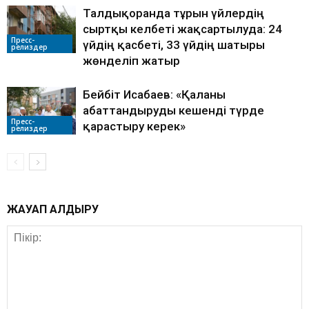
Талдықорғанда тұрғын үйлердің
сыртқы келбеті жақсартылуда: 24
Пресс-
үйдің қасбеті, 33 үйдің шатыры
релиздер
жөнделіп жатыр
Бейбіт Исабаев: «Қаланы
абаттандыруды кешенді түрде
Пресс-
қарастыру керек»
релиздер
ЖАУАП ҚАЛДЫРУ