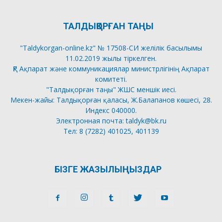
ТАЛДЫҚОРҒАН ТАҢЫ
"Taldykorgan-online.kz" № 17508-СИ желілік басылымы
11.02.2019 жылы тіркелген.
ҚР Ақпарат және коммуникациялар министрлігінің Ақпарат
комитеті.
"Талдықорған таңы" ЖШС меншік иесі.
Мекен-жайы: Талдықорған қаласы, Ж.Балапанов көшесі, 28.
Индекс 040000.
Электронная почта: taldyk@bk.ru
Тел: 8 (7282) 401025, 401139
БІЗГЕ ЖАЗЫЛЫҢЫЗДАР