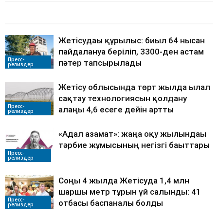
БАЙЛАНЫСТЫ МАҚАЛАЛАР
АВТОРДЫҢ КӨП
Жетісудағы құрылыс: биыл 64 нысан
пайдалануға беріліп, 3300-ден астам
Пресс-
пәтер тапсырылады
релиздер
Жетісу облысында төрт жылда ылғал
сақтау технологиясын қолдану
Пресс-
алаңы 4,6 есеге дейін артты
релиздер
«Адал азамат»: жаңа оқу жылындағы
тәрбие жұмысының негізгі бағыттары
Пресс-
релиздер
Соңғы 4 жылда Жетісуда 1,4 млн
шаршы метр тұрғын үй салынды: 41
Пресс-
отбасы баспаналы болды
релиздер