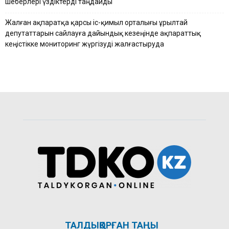
шеберлері үздіктерді таңдайды
Жалған ақпаратқа қарсы іс-қимыл орталығы Құрылтай
депутаттарын сайлауға дайындық кезеңінде ақпараттық
кеңістікке мониторинг жүргізуді жалғастыруда
ТАЛДЫҚОРҒАН ТАҢЫ