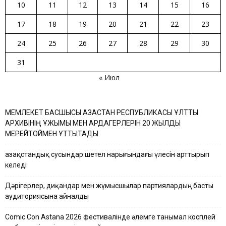
10
11
12
13
14
15
16
17
18
19
20
21
22
23
24
25
26
27
28
29
30
31
« Июл
МЕМЛЕКЕТ БАСШЫСЫ ҚАЗАҚСТАН РЕСПУБЛИКАСЫ ҰЛТТЫҚ
АРХИВІНІҢ ҰЖЫМЫ МЕН АРДАГЕРЛЕРІН 20 ЖЫЛДЫҚ
МЕРЕЙТОЙМЕН ҚҰТТЫҚТАДЫ
Қазақстандық сусындар шетел нарығындағы үлесін арттырып
келеді
Дәрігерлер, диқандар мен жұмысшылар партиялардың басты
аудиториясына айналды
Comic Con Astana 2026 фестивалінде әлемге танымал косплей