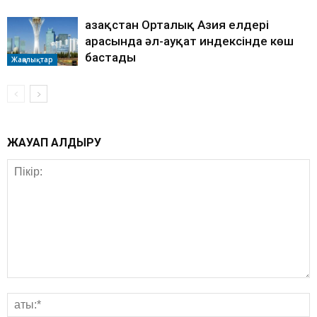
Қазақстан Орталық Азия елдері
арасында әл-ауқат индексінде көш
бастады
Жаңалықтар
ЖАУАП ҚАЛДЫРУ