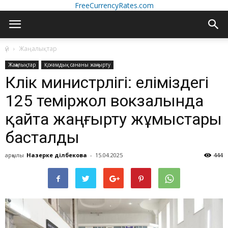
FreeCurrencyRates.com
үй
Жаңалықтар
Жаңалықтар
Қоғамдық сананы жаңғырту
Көлік министрлігі: еліміздегі
125 теміржол вокзалында
қайта жаңғырту жұмыстары
басталды
арқылы
Назерке Әділбекова
-
15.04.2025
444