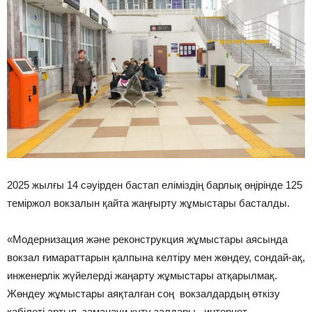
2025 жылғы 14 сәуірден бастап еліміздің барлық өңірінде 125
теміржол вокзалын қайта жаңғырту жұмыстары басталды.
«Модернизация және реконструкция жұмыстары аясында
вокзал ғимараттарын қалпына келтіру мен жөндеу, сондай-ақ,
инженерлік жүйелерді жаңарту жұмыстары атқарылмақ.
Жөндеу жұмыстары аяқталған соң вокзалдардың өткізу
қабілеті артып, заманауи күту залдары, интернет,