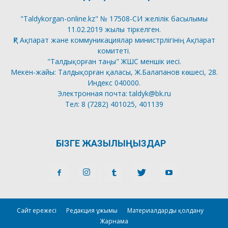
"Taldykorgan-online.kz" № 17508-СИ желілік басылымы
11.02.2019 жылы тіркелген.
ҚР Ақпарат және коммуникациялар министрлігінің Ақпарат
комитеті.
"Талдықорған таңы" ЖШС меншік иесі.
Мекен-жайы: Талдықорған қаласы, Ж.Балапанов көшесі, 28.
Индекс 040000.
Электронная почта: taldyk@bk.ru
Тел: 8 (7282) 401025, 401139
БІЗГЕ ЖАЗЫЛЫҢЫЗДАР
Сайт ережесі
Редакция ұжымы
Материалдарды қолдану
Жарнама