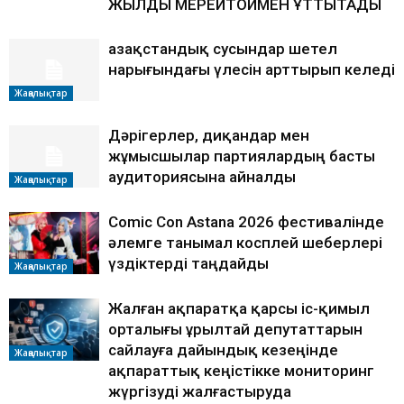
ЖЫЛДЫҚ МЕРЕЙТОЙМЕН ҚҰТТЫҚТАДЫ
Қазақстандық сусындар шетел
нарығындағы үлесін арттырып келеді
Жаңалықтар
Дәрігерлер, диқандар мен
жұмысшылар партиялардың басты
аудиториясына айналды
Жаңалықтар
Comic Con Astana 2026 фестивалінде
әлемге танымал косплей шеберлері
үздіктерді таңдайды
Жаңалықтар
Жалған ақпаратқа қарсы іс-қимыл
орталығы Құрылтай депутаттарын
сайлауға дайындық кезеңінде
Жаңалықтар
ақпараттық кеңістікке мониторинг
жүргізуді жалғастыруда