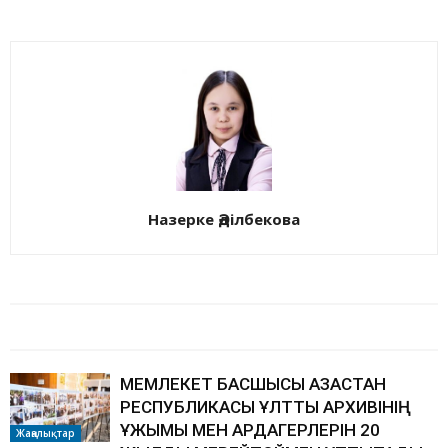
Назерке Әділбекова
БАЙЛАНЫСТЫ МАҚАЛАЛАР
АВТОРДЫҢ КӨП
МЕМЛЕКЕТ БАСШЫСЫ ҚАЗАҚСТАН
РЕСПУБЛИКАСЫ ҰЛТТЫҚ АРХИВІНІҢ
ҰЖЫМЫ МЕН АРДАГЕРЛЕРІН 20
Жаңалықтар