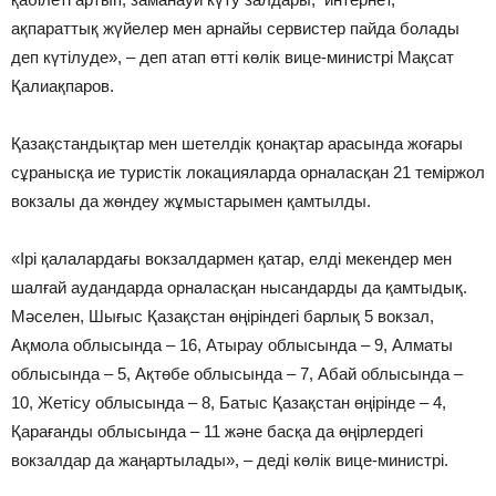
ақпараттық жүйелер мен арнайы сервистер пайда болады
деп күтілуде», – деп атап өтті көлік вице-министрі Мақсат
Қалиақпаров.
Қазақстандықтар мен шетелдік қонақтар арасында жоғары
сұранысқа ие туристік локацияларда орналасқан 21 теміржол
вокзалы да жөндеу жұмыстарымен қамтылды.
«Ірі қалалардағы вокзалдармен қатар, елді мекендер мен
шалғай аудандарда орналасқан нысандарды да қамтыдық.
Мәселен, Шығыс Қазақстан өңіріндегі барлық 5 вокзал,
Ақмола облысында – 16, Атырау облысында – 9, Алматы
облысында – 5, Ақтөбе облысында – 7, Абай облысында –
10, Жетісу облысында – 8, Батыс Қазақстан өңірінде – 4,
Қарағанды облысында – 11 және басқа да өңірлердегі
вокзалдар да жаңартылады», – деді көлік вице-министрі.