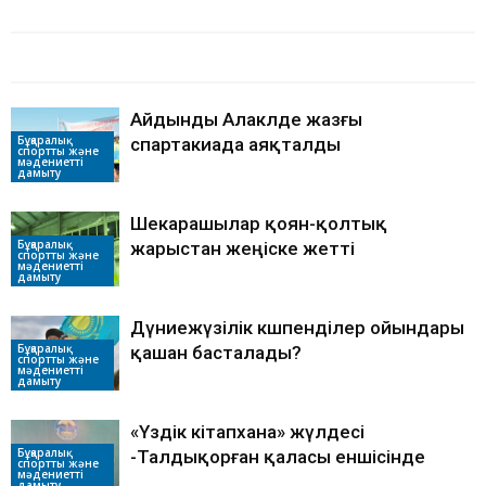
БАЙЛАНЫСТЫ МАҚАЛАЛАР
АВТОРДЫҢ КӨП
Айдынды Алакөлде жазғы
Бұқаралық
спартакиада аяқталды
спортты және
мәдениетті
дамыту
Шекарашылар қоян-қолтық
Бұқаралық
жарыстан жеңіске жетті
спортты және
мәдениетті
дамыту
Дүниежүзілік көшпенділер ойындары
Бұқаралық
қашан басталады?
спортты және
мәдениетті
дамыту
«Үздік кітапхана» жүлдесі
Бұқаралық
-Талдықорған қаласы еншісінде
спортты және
мәдениетті
дамыту