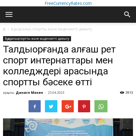
FreeCurrencyRates.com
үй
Бұқаралық спортты және мәдениетті дамыту
Бұқаралық спортты және мәдениетті дамыту
Талдықорғанда алғаш рет
спорт интернаттары мен
колледждері арасында
спорттық бәсеке өтті
арқылы
Данагүл Мәкен
-
25.04.2023
3913