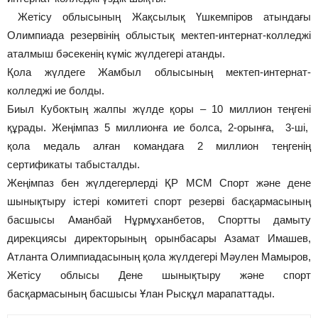
Жетісу облысының Жақсылық Үшкемпіров атындағы
Олимпиада резервінің облыстық мектеп-интернат-колледжі
аталмыш бәсекенің күміс жүлдегері атанды.
Қола жүлдеге Жамбыл облысының мектеп-интернат-
колледжі ие болды.
Биыл Кубоктың жалпы жүлде қоры – 10 миллион теңгені
құрады. Жеңімпаз 5 миллионға ие болса, 2-орынға, 3-ші,
қола медаль алған командаға 2 миллион теңгенің
сертификаты табысталды.
Жеңімпаз бен жүлдегерлерді ҚР МСМ Спорт және дене
шынықтыру істері комитеті спорт резерві басқармасының
басшысы Аманбай Нұрмұханбетов, Спортты дамыту
дирекциясы директорының орынбасары Азамат Имашев,
Атланта Олимпиадасының қола жүлдегері Мәулен Мамыров,
Жетісу облысы Дене шынықтыру және спорт
басқармасының басшысы Ұлан Рысқұл марапаттады.