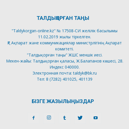
ТАЛДЫҚОРҒАН ТАҢЫ
"Taldykorgan-online.kz" № 17508-СИ желілік басылымы
11.02.2019 жылы тіркелген.
ҚР Ақпарат және коммуникациялар министрлігінің Ақпарат
комитеті.
"Талдықорған таңы" ЖШС меншік иесі.
Мекен-жайы: Талдықорған қаласы, Ж.Балапанов көшесі, 28.
Индекс 040000.
Электронная почта: taldyk@bk.ru
Тел: 8 (7282) 401025, 401139
БІЗГЕ ЖАЗЫЛЫҢЫЗДАР