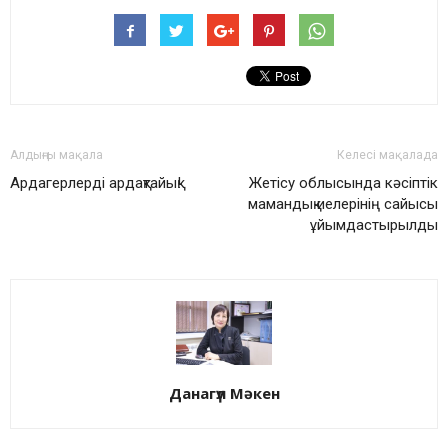
Алдыңғы мақала
Келесі мақалада
Ардагерлерді ардақтайық!
Жетісу облысында кәсіптік
мамандық иелерінің сайысы
ұйымдастырылды
Данагүл Мәкен