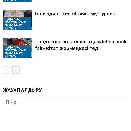
Боччадан өткен облыстық турнир
Бұқаралық
спортты және
мәдениетті
дамыту
Талдықорған қаласында «Jetisu book
Бұқаралық
fair» кітап жәрмеңкесі өтеді
спортты және
мәдениетті
дамыту
ЖАУАП ҚАЛДЫРУ