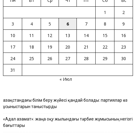
Пн
Вт
Ср
Чт
Пт
Сб
Вс
1
2
3
4
5
6
7
8
9
10
11
12
13
14
15
16
17
18
19
20
21
22
23
24
25
26
27
28
29
30
31
« Июл
Қазақстандағы білім беру жүйесі қандай болады: партиялар өз
ұсыныстарын таныстырды
«Адал азамат»: жаңа оқу жылындағы тәрбие жұмысының негізгі
бағыттары