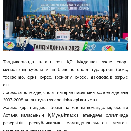
Талдықорғанда алғаш рет ҚР Мәдениет және спорт
министрінің кубогы үшін бірнеше спорт түрлерінен (бокс,
тхеквондо, еркін күрес, грек-рим күресі, дзюдодан) жарыс
өтті.
Жарысқа еліміздің спорт интернаттары мен колледждерінің
2007-2008 жылы туған жасөспірімдері қатысты.
Жарыс қорытындысы бойынша жалпы командалық есепте
Астана қаласының Қ.Мұңайтпасов атындағы олимпиада
резервінің республикалық мамандандырылған мектеп-
интернат-колледжі үздік шықты.