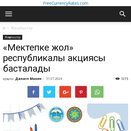
FreeCurrencyRates.com
үй
Жаңалықтар
Жаңалықтар
«Мектепке жол»
республикалық акциясы
басталады
арқылы
Данагүл Мәкен
-
31.07.2024
1215