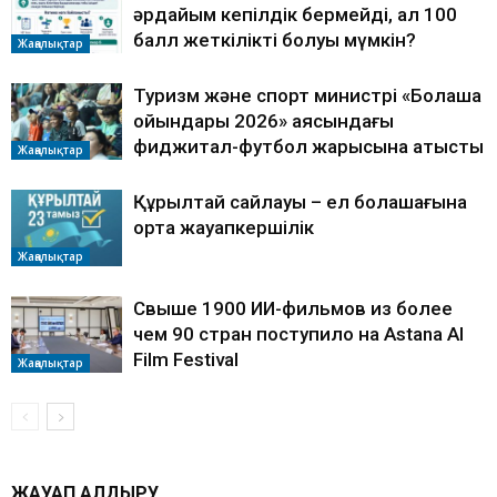
әрдайым кепілдік бермейді, ал 100
балл жеткілікті болуы мүмкін?
Жаңалықтар
Туризм және спорт министрі «Болашақ
ойындары 2026» аясындағы
фиджитал-футбол жарысына қатысты
Жаңалықтар
Құрылтай сайлауы – ел болашағына
ортақ жауапкершілік
Жаңалықтар
Свыше 1900 ИИ-фильмов из более
чем 90 стран поступило на Astana AI
Film Festival
Жаңалықтар
ЖАУАП ҚАЛДЫРУ