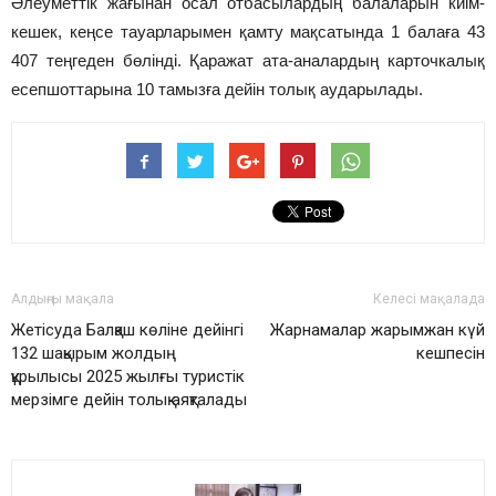
Әлеуметтік жағынан осал отбасылардың балаларын киім-
кешек, кеңсе тауарларымен қамту мақсатында 1 балаға 43
407 теңгеден бөлінді. Қаражат ата-аналардың карточкалық
есепшоттарына 10 тамызға дейін толық аударылады.
Алдыңғы мақала
Келесі мақалада
Жетісуда Балқаш көліне дейінгі
Жарнамалар жарымжан күй
132 шақырым жолдың
кешпесін
құрылысы 2025 жылғы туристік
мерзімге дейін толық аяқталады