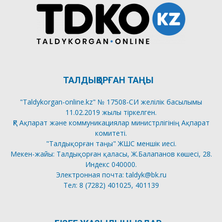
ТАЛДЫҚОРҒАН ТАҢЫ
"Taldykorgan-online.kz" № 17508-СИ желілік басылымы
11.02.2019 жылы тіркелген.
ҚР Ақпарат және коммуникациялар министрлігінің Ақпарат
комитеті.
"Талдықорған таңы" ЖШС меншік иесі.
Мекен-жайы: Талдықорған қаласы, Ж.Балапанов көшесі, 28.
Индекс 040000.
Электронная почта: taldyk@bk.ru
Тел: 8 (7282) 401025, 401139