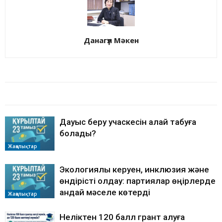
Данагүл Мәкен
БАЙЛАНЫСТЫ МАҚАЛАЛАР
АВТОРДЫҢ КӨП
Дауыс беру учаскесін қалай табуға
болады?
Жаңалықтар
Экологиялық керуен, инклюзия және
өндірісті қолдау: партиялар өңірлерде
қандай мәселе көтерді
Жаңалықтар
Неліктен 120 балл грант алуға