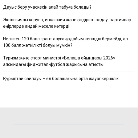
Дауыс беру учаскесін қалай табуға болады?
Экологиялық керуен, инклюзия және өндірісті қолдау: партиялар
өңірлерде қандай мәселе көтерді
Неліктен 120 балл грант алуға әрдайым кепілдік бермейді, ал
100 балл жеткілікті болуы мүмкін?
Туризм және спорт министрі «Болашақ ойындары 2026»
аясындағы фиджитал-футбол жарысына қатысты
Құрылтай сайлауы – ел болашағына ортақ жауапкершілік