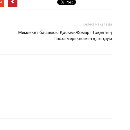
Келесі мақалада
Мемлекет басшысы Қасым-Жомарт Тоқаевтың
Пасха мерекесімен құттықтауы
РДЫҢ КӨП