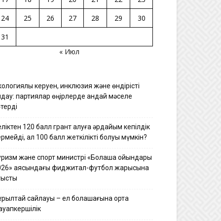
24
25
26
27
28
29
30
31
« Июл
ологиялық керуен, инклюзия және өндірісті
лдау: партиялар өңірлерде қандай мәселе
терді
ліктен 120 балл грант алуға әрдайым кепілдік
рмейді, ал 100 балл жеткілікті болуы мүмкін?
уризм және спорт министрі «Болашақ ойындары
026» аясындағы фиджитал-футбол жарысына
тысты
ұрылтай сайлауы – ел болашағына ортақ
ауапкершілік