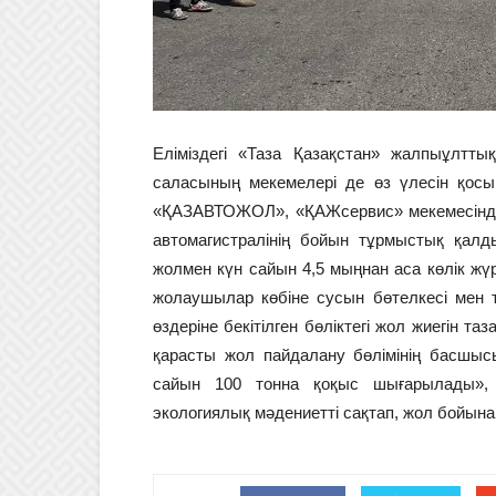
Еліміздегі «Таза Қазақстан» жалпыұлтт
саласының мекемелері де өз үлесін қосы
«ҚАЗАВТОЖОЛ», «ҚАЖсервис» мекемесінде
автомагистралінің бойын тұрмыстық қалд
жолмен күн сайын 4,5 мыңнан аса көлік жү
жолаушылар көбіне сусын бөтелкесі мен т
өздеріне бекітілген бөліктегі жол жиегін т
қарасты жол пайдалану бөлімінің басшы
сайын 100 тонна қоқыс шығарылады», -
экологиялық мәдениетті сақтап, жол бойын