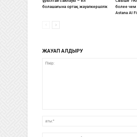
Құрылтай сайлауы – ел
Свыше 190
болашағына ортақ жауапкершілік
более чем 
Astana AI Fi
ЖАУАП ҚАЛДЫРУ