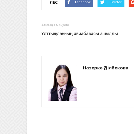
ҮЛЕС
Facebook
Twitter
Алдыңғы мақала
Ұлттық ұланның авиабазасы ашылды
Назерке Әділбекова
БАЙЛАНЫСТЫ МАҚАЛАЛАР
АВТО