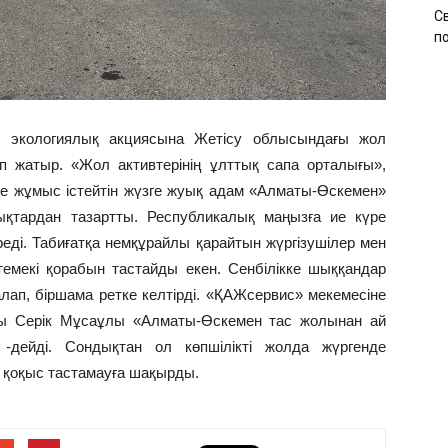
С
по
ық экологиялық акциясына Жетісу облысындағы жол
п жатыр. «Жол активтерінің ұлттық сапа орталығы»,
 жұмыс істейтін жүзге жуық адам «Алматы-Өскемен»
ықтардан тазартты. Республикалық маңызға ие күре
реді. Табиғатқа немқұрайлы қарайтын жүргізушілер мен
емекі қорабын тастайды екен. Сенбілікке шыққандар
азалап, біршама ретке келтірді. «ҚАЖсервис» мекемесіне
сы Серік Мұсаұлы «Алматы-Өскемен тас жолынан ай
дейді. Сондықтан ол көпшілікті жолда жүргенде
а қоқыс тастамауға шақырды.