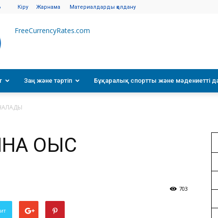
6
Кіру
Жарнама
Материалдарды қолдану
FreeCurrencyRates.com
т
Заң және тәртіп
Бұқаралық спортты және мәдениетті д
НАЛАДЫ
НА ҚОҚЫС
703
вит