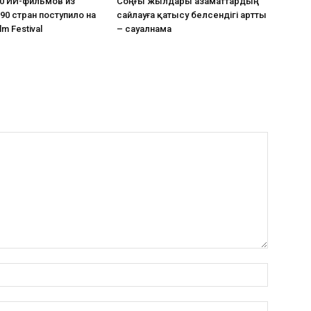
0 ИИ-фильмов из
Соңғы жылдары азаматтардың
90 стран поступило на
сайлауға қатысу белсендігі артты
lm Festival
– сауалнама