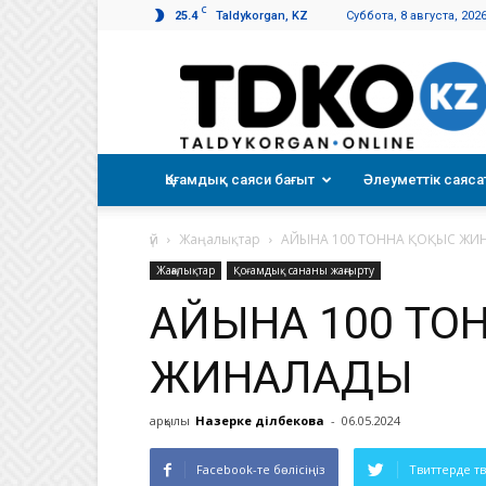
C
25.4
Taldykorgan, KZ
Суббота, 8 августа, 202
Талдықорған
таңы
Қоғамдық саяси бағыт
Әлеуметтік саяса
үй
Жаңалықтар
АЙЫНА 100 ТОННА ҚОҚЫС ЖИ
Жаңалықтар
Қоғамдық сананы жаңғырту
АЙЫНА 100 ТОН
ЖИНАЛАДЫ
арқылы
Назерке Әділбекова
-
06.05.2024
Facebook-те бөлісіңіз
Твиттерде т