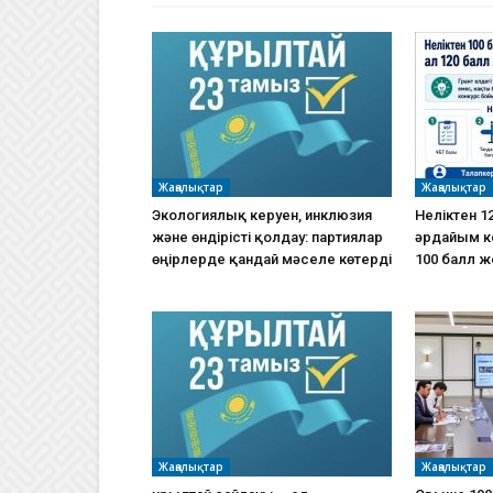
Жаңалықтар
Жаңалықтар
Экологиялық керуен, инклюзия
Неліктен 12
және өндірісті қолдау: партиялар
әрдайым ке
өңірлерде қандай мәселе көтерді
100 балл ж
Жаңалықтар
Жаңалықтар