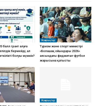
Жаңалықтар
0 балл грант алуға
Туризм және спорт министрі
пілдік бермейді, ал
«Болашақ ойындары 2026»
еткілікті болуы мүмкін?
аясындағы фиджитал-футбол
жарысына қатысты
Жаңалықтар