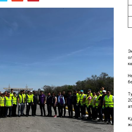
Эк
қо
кө
Не
бе
Т
2
қа
Қ
ж