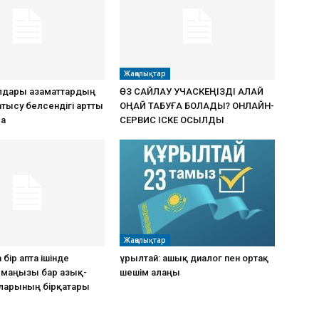
Жаңалықтар
дары азаматтардың
ӨЗ САЙЛАУ УЧАСКЕҢІЗДІ ҚАЛАЙ
атысу белсендігі артты
ОҢАЙ ТАБУҒА БОЛАДЫ? ОНЛАЙН-
ма
СЕРВИС ІСКЕ ҚОСЫЛДЫ
Жаңалықтар
 бір апта ішінде
Құрылтай: ашық диалог пен ортақ
к маңызы бар азық-
шешім алаңы
рларының бірқатары
ы