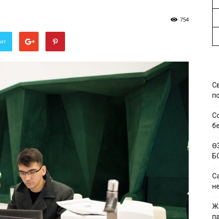
754
вит
С
по
С
б
Ө
Б
Са
н
Ж
па