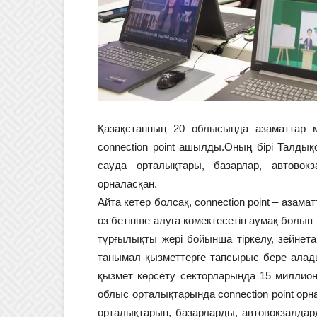
Қазақстанның 20 облысында азаматтар м
connection point ашылды.Оның бірі Талдық
сауда орталықтары, базарлар, автовок
орналасқан.
Айта кетер болсақ, connection point – азам
өз бетінше алуға көмектесетін аумақ болы
тұрғылықты жері бойынша тіркелу, зейнет
танымал қызметтерге тапсырыс бере алады
қызмет көрсету секторларында 15 миллионн
облыс орталықтарында connection point ор
орталықтарын, базарларды, автовокзалдард