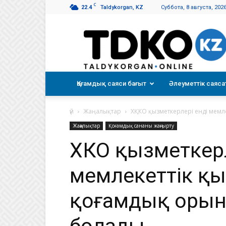
C
22.4
Taldykorgan, KZ
Суббота, 8 августа, 202
Талдықорған
таңы
Қоғамдық саяси бағыт
Әлеуметтік саяса
үй
Жаңалықтар
ХҚКО қызметкерлері енді мемл
Жаңалықтар
Қоғамдық сананы жаңғырту
ХҚКО қызметкер
мемлекеттік қы
қоғамдық орын