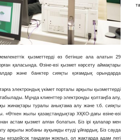
т
емлекеттік қызметтерді өз бетінше ала алатын 29
орған қаласында. Өзіне-өзі қызмет көрсету аймақтары
залдар және банктер сияқты қоғамдық орындарда
аттарға электрондық үкімет порталы арқылы қызметтерді
п табылады. Мұнда клиенттер электронды қолтаңба алу,
ақы жинақтары туралы анықтама алу және т.б. сияқты
. «Өткен жылы қазақстандықтар ХҚКО-дағы өзіне-өзі
ан астам қызмет алған болатын. Біз ірі қалалар мен
нату арқылы жобаны ауқымды етуді ұйғардық. Біз сауда
ы кездейсоқ таңдаған жоқпыз, ол жақтарда адам легі