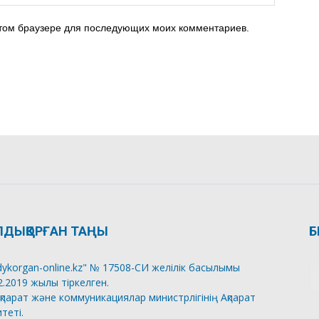
 этом браузере для последующих моих комментариев.
ЛДЫҚОРҒАН ТАҢЫ
Б
dykorgan-online.kz" № 17508-СИ желілік басылымы
2.2019 жылы тіркелген.
қпарат және коммуникациялар министрлігінің Ақпарат
теті.