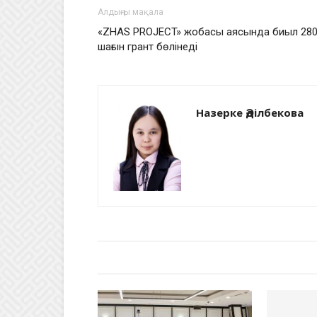
Алдыңғы мақала
«ZHAS PROJECT» жобасы аясында биыл 28
шағын грант бөлінеді
Назерке Әділбекова
БАЙЛАНЫСТЫ МАҚАЛАЛАР
АВТО