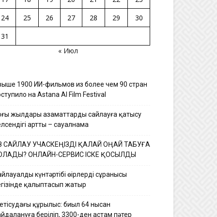
24
25
26
27
28
29
30
31
« Июл
выше 1900 ИИ-фильмов из более чем 90 стран
ступило на Astana AI Film Festival
оңғы жылдары азаматтардың сайлауға қатысу
елсендігі артты – сауалнама
З САЙЛАУ УЧАСКЕҢІЗДІ ҚАЛАЙ ОҢАЙ ТАБУҒА
ОЛАДЫ? ОНЛАЙН-СЕРВИС ІСКЕ ҚОСЫЛДЫ
йлауалды күнтәртібі өңірлердің сұранысы
егізінде қалыптасып жатыр
етісудағы құрылыс: биыл 64 нысан
йдалануға беріліп, 3300-ден астам пәтер