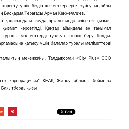
 көрсету үшін біздің қызметкерлерге жүгіну ыңғайлы
ың Басқарма Төрағасы Арман Кенжеғалиев.
ған қаласындағы сауда орталығында өзіне-өзі қызмет
қызмет көрсетілді. Қаңтар айындағы ең танымал
і туралы мәліметтерді түзетуге өтініш беру болды.
арламасына қатысу үшін балалар туралы мәліметтерді
орталықтың мекенжайы. Талдықорған «City Plus» ССО
еттік корпорациясы” КЕАҚ Жетісу облысы бойынша
а Бақытбердықызы