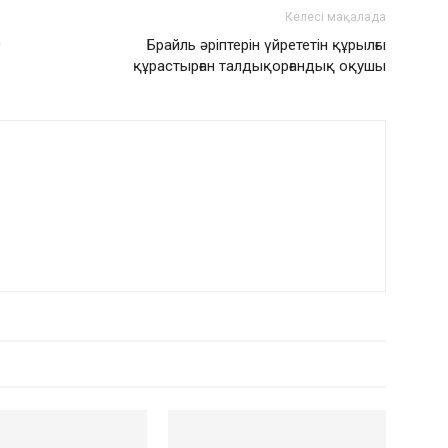
Келесі мақалада
0
Брайль әріптерін үйрететін құрылғы
құрастырған талдықорғандық оқушы
РДЫҢ КӨП