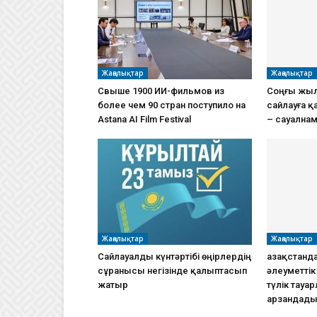
Жаңалықтар
Жаңалықтар
Свыше 1900 ИИ-фильмов из
Соңғы жыл
более чем 90 стран поступило на
сайлауға қ
Astana AI Film Festival
– сауална
Жаңалықтар
Жаңалықтар
Сайлауалды күнтәртібі өңірлердің
Қазақстанда
сұранысы негізінде қалыптасып
әлеуметті
жатыр
түлік тауа
арзандад