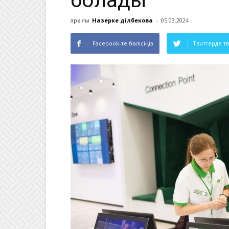
болады
арқылы
Назерке Әділбекова
-
05.03.2024
Facebook-те бөлісіңіз
Твиттерде т