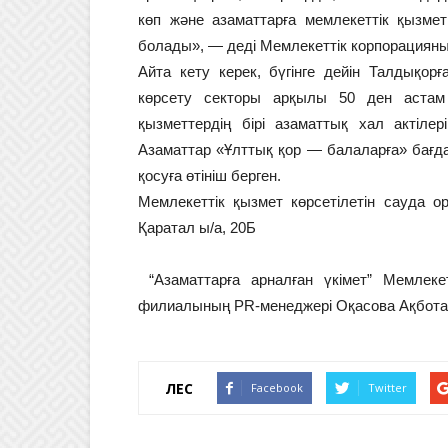
көп және азаматтарға мемлекеттік қызмет
болады», — деді Мемлекеттік корпорациян
Айта кету керек, бүгінге дейін Талдықор
көрсету секторы арқылы 50 ден астам 
қызметтердің бірі азаматтық хал актілер
Азаматтар «Ұлттық қор — балаларға» бағд
қосуға өтініш берген.
Мемлекеттік қызмет көрсетілетін сауда 
Қаратал ы/а, 20Б
“Азаматтарға арналған үкімет” Мемлек
филиалының PR-менеджері Оқасова Ақбот
ҮЛЕС
Facebook
Twitter