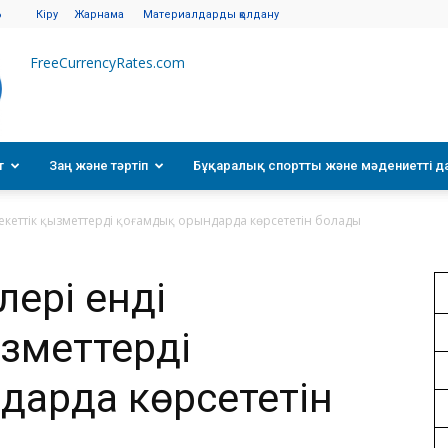
6
Кіру
Жарнама
Материалдарды қолдану
FreeCurrencyRates.com
т
Заң және тәртіп
Бұқаралық спортты және мәдениетті д
екеттік қызметтерді қоғамдық орындарда көрсететін болады
лері енді
зметтерді
дарда көрсететін