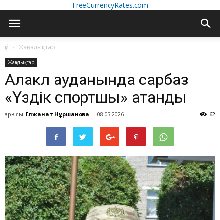
FreeCurrencyRates.com
үй
Жаңалықтар
Жаңалықтар
Алакөл ауданында сарбаз
«Үздік спортшы» атанды
арқылы
Гүлжанат Нұршанова
-
08.07.2026
62