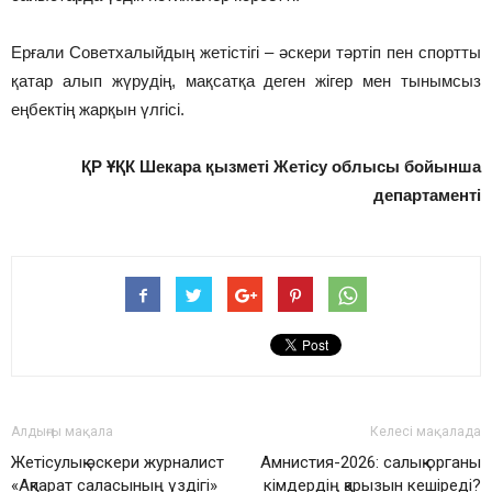
Ерғали Советхалыйдың жетістігі – әскери тәртіп пен спортты
қатар алып жүрудің, мақсатқа деген жігер мен тынымсыз
еңбектің жарқын үлгісі.
ҚР ҰҚК Шекара қызметі Жетісу облысы бойынша
департаменті
Алдыңғы мақала
Келесі мақалада
Жетісулық әскери журналист
Амнистия-2026: салық органы
«Ақпарат саласының үздігі»
кімдердің қарызын кешіреді?