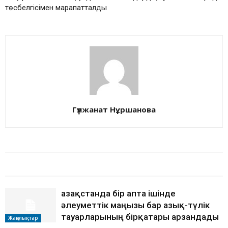
төсбелгісімен марапатталды
Гүлжанат Нұршанова
БАЙЛАНЫСТЫ МАҚАЛАЛАР
АВТОРДЫҢ КӨП
Қазақстанда бір апта ішінде
әлеуметтік маңызы бар азық-түлік
тауарларының бірқатары арзандады
Жаңалықтар