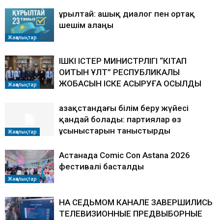
Құрылтай: ашық диалог пен ортақ
шешім алаңы
Жаңалықтар
ІШКІ ІСТЕР МИНИСТРЛІГІ “КІТАП
ОҚИТЫН ҰЛТ” РЕСПУБЛИКАЛЫҚ
ЖОБАСЫН ІСКЕ АСЫРУҒА ҚОСЫЛДЫ
Жаңалықтар
Қазақстандағы білім беру жүйесі
қандай болады: партиялар өз
ұсыныстарын таныстырды
Жаңалықтар
Астанада Comic Con Astana 2026
фестивалі басталды
Жаңалықтар
НА СЕДЬМОМ КАНАЛЕ ЗАВЕРШИЛИСЬ
ТЕЛЕВИЗИОННЫЕ ПРЕДВЫБОРНЫЕ