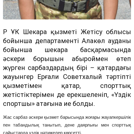
ҚР ҰҚК Шекара қызметі Жетісу облысы
бойынша департаменті Алакөл ауданы
бойынша шекара басқармасында
әскери борышын абыроймен өтеп
жүрген сарбаздардың бірі – қатардағы
жауынгер Ерғали Советхалый тәртіпті
қызметімен қатар, спорттық
жетістіктерімен де ерекшеленіп, «Үздік
спортшы» атағына ие болды.
Жас сарбаз әскери қызмет барысында жоғары жауапкершілік
пен табандылық танытып, дене даярлығы мен спорттық
сайыстарда үздік нәтижелер көрсетті.