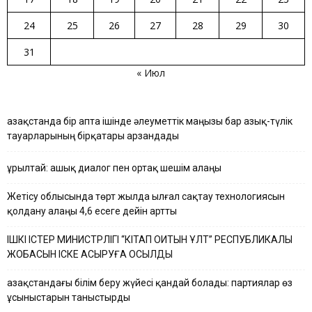
24
25
26
27
28
29
30
31
« Июл
Қазақстанда бір апта ішінде әлеуметтік маңызы бар азық-түлік
тауарларының бірқатары арзандады
Құрылтай: ашық диалог пен ортақ шешім алаңы
Жетісу облысында төрт жылда ылғал сақтау технологиясын
қолдану алаңы 4,6 есеге дейін артты
ІШКІ ІСТЕР МИНИСТРЛІГІ “КІТАП ОҚИТЫН ҰЛТ” РЕСПУБЛИКАЛЫҚ
ЖОБАСЫН ІСКЕ АСЫРУҒА ҚОСЫЛДЫ
Қазақстандағы білім беру жүйесі қандай болады: партиялар өз
ұсыныстарын таныстырды