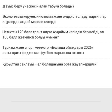
Дауыс беру учаскесін қалай табуға болады?
Экологиялық керуен, инклюзия және өндірісті қолдау: партиялар
өңірлерде қандай мәселе көтерді
Неліктен 120 балл грант алуға әрдайым кепілдік бермейді, ал
100 балл жеткілікті болуы мүмкін?
Туризм және спорт министрі «Болашақ ойындары 2026»
аясындағы фиджитал-футбол жарысына қатысты
Құрылтай сайлауы – ел болашағына ортақ жауапкершілік