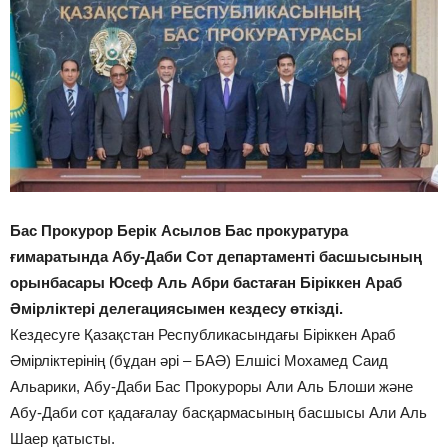
Бас Прокурор Берік Асылов Бас прокуратура
ғимаратында Абу-Даби Сот департаменті басшысының
орынбасары Юсеф Аль Абри бастаған Біріккен Араб
Әмірліктері делегациясымен кездесу өткізді.
Кездесуге Қазақстан Республикасындағы Біріккен Араб
Әмірліктерінің (бұдан әрі – БАӘ) Елшісі Мохамед Саид
Альарики, Абу-Даби Бас Прокуроры Али Аль Блоши және
Абу-Даби сот қадағалау басқармасының басшысы Али Аль
Шаер қатысты.