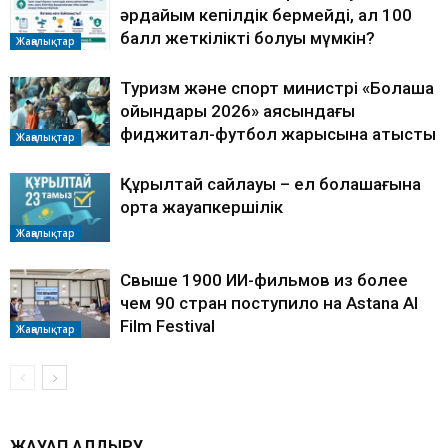
әрдайым кепілдік бермейді, ал 100
балл жеткілікті болуы мүмкін?
Жаңалықтар
Туризм және спорт министрі «Болашақ
ойындары 2026» аясындағы
фиджитал-футбол жарысына қатысты
Жаңалықтар
Құрылтай сайлауы – ел болашағына
ортақ жауапкершілік
Жаңалықтар
Свыше 1900 ИИ-фильмов из более
чем 90 стран поступило на Astana AI
Film Festival
Жаңалықтар
ЖАУАП ҚАЛДЫРУ