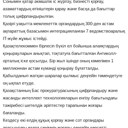
Сонымен қатар әкімшілік іс жүргізу, бизнесті қорғау,
азаматтардың өтініштерін қарау және басқа да бағыттар
толық цифрландырылған.
Қазіргі уақытта мемлекеттік органдардың 300-ден астам
ақпараттық базасымен интеграцияланған 7 ведомствоаралық
IT-жүйе жұмыс істейді.
Қазақтелекоммен бірлесіп бүкіл ел бойынша алаяқтардың
қоңырауларын анықтап, тоқтатуға бағытталған Антиколл-
орталық іске қосылды. Бір жыл ішінде оның көмегімен 1
миллионнан астам күмәнді қоңырау бұғатталды.
Қабылданып жатқан шаралар қылмыс деңгейін төмендетуге
оң ықпал етуде.
Қазақстанның Бас прокуратурасының цифрландыру және
жасанды интеллект технологияларын енгізу бағытындағы
тәжірибесі шетелдік әріптестер тарапынан жоғары
бағаланды.
Кездесу екі елдің құқық қорғау және сот органдары
арасындағы өзара сенімнің жоғары деңгейін көрсетті.