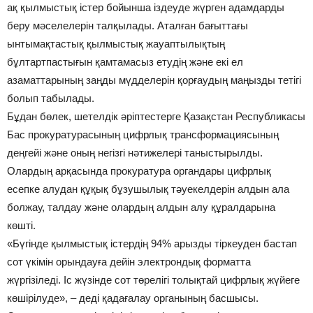
ақ қылмыстық істер бойынша іздеуде жүрген адамдарды
беру мәселелерін талқылады. Аталған бағыттағы
ынтымақтастық қылмыстық жауаптылықтың
бұлтартпастығын қамтамасыз етудің және екі ел
азаматтарының заңды мүдделерін қорғаудың маңызды тетігі
болып табылады.
Бұдан бөлек, шетелдік әріптестерге Қазақстан Республикасы
Бас прокуратурасының цифрлық трансформациясының
деңгейі және оның негізгі нәтижелері таныстырылды.
Олардың арқасында прокуратура органдары цифрлық
есепке алудан құқық бұзушылық тәуекелдерін алдын ала
болжау, талдау және олардың алдын алу құралдарына
көшті.
«Бүгінде қылмыстық істердің 94% арызды тіркеуден бастап
сот үкімін орындауға дейін электрондық форматта
жүргізіледі. Іс жүзінде сот төрелігі толықтай цифрлық жүйеге
көшірілуде», – деді қадағалау органының басшысы.