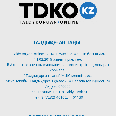
ТАЛДЫҚОРҒАН ТАҢЫ
"Taldykorgan-online.kz" № 17508-СИ желілік басылымы
11.02.2019 жылы тіркелген.
ҚР Ақпарат және коммуникациялар министрлігінің Ақпарат
комитеті.
"Талдықорған таңы" ЖШС меншік иесі.
Мекен-жайы: Талдықорған қаласы, Ж.Балапанов көшесі, 28.
Индекс 040000.
Электронная почта: taldyk@bk.ru
Тел: 8 (7282) 401025, 401139