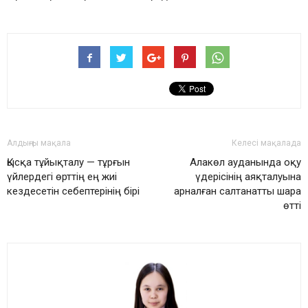
Алдыңғы мақала
Келесі мақалада
Қысқа тұйықталу — тұрғын
Алакөл ауданында оқу
үйлердегі өрттің ең жиі
үдерісінің аяқталуына
кездесетін себептерінің бірі
арналған салтанатты шара
өтті