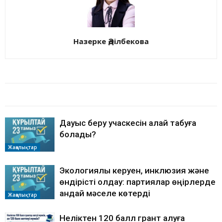
Назерке Әділбекова
БАЙЛАНЫСТЫ МАҚАЛАЛАР
АВТОРДЫҢ КӨП
Дауыс беру учаскесін қалай табуға
болады?
Жаңалықтар
Экологиялық керуен, инклюзия және
өндірісті қолдау: партиялар өңірлерде
қандай мәселе көтерді
Жаңалықтар
Неліктен 120 балл грант алуға