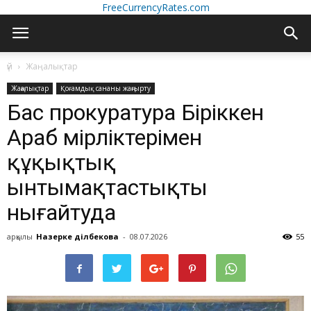
FreeCurrencyRates.com
үй
Жаңалықтар
Жаңалықтар
Қоғамдық сананы жаңғырту
Бас прокуратура Біріккен
Араб Әмірліктерімен
құқықтық
ынтымақтастықты
нығайтуда
арқылы
Назерке Әділбекова
-
08.07.2026
55