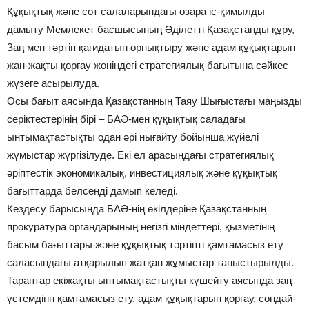
Құқықтық және сот салаларындағы өзара іс-қимылды
дамыту Мемлекет басшысының Әділетті Қазақстанды құру,
Заң мен тәртіп қағидатын орнықтыру және адам құқықтарын
жан-жақты қорғау жөніндегі стратегиялық бағытына сәйкес
жүзеге асырылуда.
Осы бағыт аясында Қазақстанның Таяу Шығыстағы маңызды
серіктестерінің бірі – БАӘ-мен құқықтық саладағы
ынтымақтастықты одан әрі нығайту бойынша жүйелі
жұмыстар жүргізілуде. Екі ел арасындағы стратегиялық
әріптестік экономикалық, инвестициялық және құқықтық
бағыттарда белсенді дамып келеді.
Кездесу барысында БАӘ-нің өкілдеріне Қазақстанның
прокуратура органдарының негізгі міндеттері, қызметінің
басым бағыттары және құқықтық тәртіпті қамтамасыз ету
саласындағы атқарылып жатқан жұмыстар таныстырылды.
Тараптар екіжақты ынтымақтастықты күшейту аясында заң
үстемдігін қамтамасыз ету, адам құқықтарын қорғау, сондай-