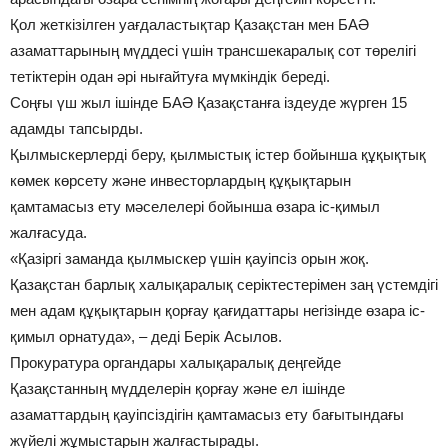
Қол жеткізілген уағдаластықтар Қазақстан мен БАӘ
азаматтарының мүддесі үшін трансшекаралық сот төрелігі
тетіктерін одан әрі нығайтуға мүмкіндік береді.
Соңғы үш жыл ішінде БАӘ Қазақстанға іздеуде жүрген 15
адамды тапсырды.
Қылмыскерлерді беру, қылмыстық істер бойынша құқықтық
көмек көрсету және инвесторлардың құқықтарын
қамтамасыз ету мәселелері бойынша өзара іс-қимыл
жалғасуда.
«Қазіргі заманда қылмыскер үшін қауіпсіз орын жоқ.
Қазақстан барлық халықаралық серіктестерімен заң үстемдігі
мен адам құқықтарын қорғау қағидаттары негізінде өзара іс-
қимыл орнатуда», – деді Берік Асылов.
Прокуратура органдары халықаралық деңгейде
Қазақстанның мүдделерін қорғау және ел ішінде
азаматтардың қауіпсіздігін қамтамасыз ету бағытындағы
жүйелі жұмыстарын жалғастырады.